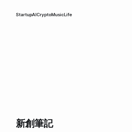
Startup
AI
Crypto
Music
Life
新創筆記