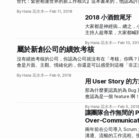
世代：緊密相連世界的新工作模式】這本書來的，他認為許
管理就是給予一個方向，然後給員工最大授權，讓他自由發
應該是團隊，而非家庭，企業沿用軍隊的「作戰任務」（term
By Hana 花水木
Feb 11, 2018
型」、「
命。企業必須與員工聯盟，建立有明確作戰目標的團隊，善用具創業思維的人才才有戰力！ 
2018 小酒館尾牙
员工的新型关系】有請樊登來講過這個主題，是他讀完這本書後，
得這個點子真的很棒，所以馬上就導入了。第一步驟就是針對所有面試的人，會多問幾
大家都是神經病... 總
這些年過去，你會變成什
主持人超專業，大家都喊
得意
By Hana 花水木
Feb 10, 20
屬於新創公司的績效考核
沒有績效考核的公司，你認為公司就沒有在「考核」你嗎？
會是片面、主觀、情緒化的，你還是可以感受到這種「非正
話，那真的不如來個正式公正的考核吧！
By Hana 花水木
Feb 9, 2018
用 User Story 
那為什麼要認真的為 Bug 
會認為是一個 feature
By Hana 花水木
Feb 5, 201
讓團隊合作無間的 PRO
Over-Communica
兩年前在公司導入 Scr
溝通、流暢的工作流程。慢