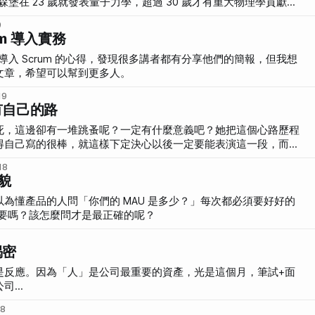
森堡在 23 歲就發表量子力學，超過 30 歲才有重大物理學貢獻的
9
um 導入實務
it 分享導入 Scrum 的心得，發現很多講者都有分享他們的簡報，但我想
文章，希望可以幫到更多人。
19
有自己的路
死，這邊卻有一堆跳蚤呢？一定有什麼意義吧？她把這個心路歷程
得自己寫的很棒，就這樣下定決心以後一定要能表演這一段，而且
Carson 的女性。
18
貌
為懂產品的人問「你們的 MAU 是多少？」每次都必須要好好的
重要嗎？該怎麼問才是最正確的呢？
揭密
是反應。因為「人」是公司最重要的資產，光是這個月，筆試+面
...
18