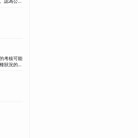
。認為公司
、「家長
工的共同使
過的經驗，
的考核可能
種狀況的