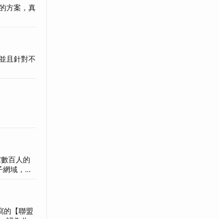
的方案，真
並且針對不
子網域，自
名義來玩，
方向，真的
闆幾乎從來
所寫的【聯盟