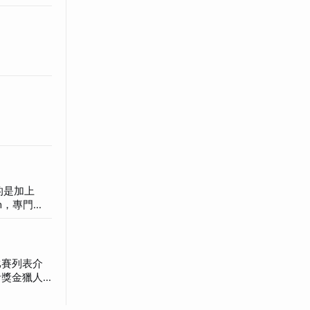
享的是加上
，還是算完它
比賽列表介
 Grid