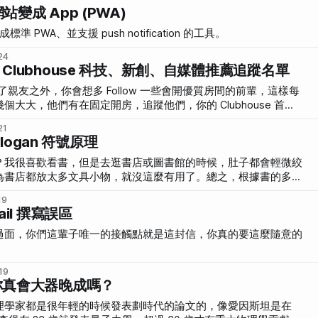
把網站變成 App (PWA)
成標準 PWA、並支援 push notification 的工具。
24
lubhouse 科技、新創、自媒體推薦追蹤名單
時，除了親友之外，你會想多 Follow 一些會開優質房間的前輩，這樣每
大大，他們有在固定開房，追蹤他們，你的 Clubhouse 首頁
21
Slogan 符號原理
？我很喜歡看書，但是去逛書店或圖書館的時候，肚子都會輕微絞
為書店都放太多文具小物，就沒這麼有用了。總之，根據書的多
會不同。
19
il 撰寫誤區
過面，你們這輩子唯一的接觸點就是這封信，你真的要這麼隨意的
19
你真會大器晚成嗎？
理學家都是很年輕的時候發表劃時代的論文的，像愛因斯坦是在