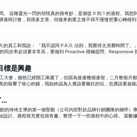
到我以前是
研討會，寫很多文章。但後來創業之後不得不慢慢把重心轉移到 Sta
苦悶原因是我因為已經不是技術人了，
式了，就像失去魔力的魔法師一樣。是種落寞。但驚悚的是，當我重
t 點滿的可能只有產品這一塊，我知道如何定位，如何規畫產品，如何安
年的經驗，是菜鳥中的菜鳥，但因為我是公司的 CEO，我必須假
我覺得太浪費時間了。」 這邊重複
以外的事情，老實說我根本不知道怎樣才是最好的。
步率必須要非常高，要做到 Proactive 積極提問、Responsive
」的團隊。詳見：讓團隊合作無間的 PRO 溝通法則（Proactive、Resp
的目標是興趣
完全就是「反 PRO 法則」的團隊，因為我們只有
真的敲響了收心的鐘，我始終認為人應該要瘋狂的玩，也應該要超級
共識變成實際可以執行的項目，最後又花兩週的時間，將這樣的計畫
..
一條線上。因為公司管理的工作幾乎都在我身上，對我來說這是很大
g（一對一會議）會感到壓力的話，那你很有可能不適合管理」。看到之後
過程很充實也很有趣。整理一下一些過程中的心得。 當數據下滑時 第
責 Data 的同事幫我們找出這些數據。第一次一起觀看數據其實頗
走勢圖，數據居然是越來越少，而且是自從 2016 年就猛烈下滑，