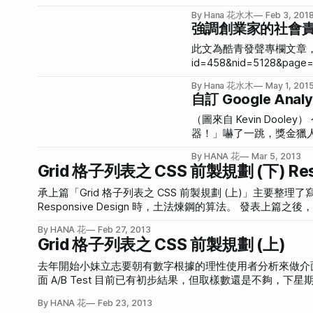
利很多。PRO 法則有個
By Hana 花水木
Feb 3, 201
主管、員工，只要有一個人沒做
強調創業家的社會
於建立 Scrum Tea
都是不同人負責，協作緊
此文為酷青發聲專欄文章，原文： http://www.cheers.com.tw/blog/b
直接 pending 整個
id=458&nid=5128&page=1 前陣子參加一個社創科技的活動擔任論壇與談人。活
協調之後，我發現 PRO 
科技導入公益」的創新 ha
By Hana 花水木
May 1, 201
年，我發現當大家越來越 PRO，開發效率就
實作出來並上台簡報，很多很棒的想法被丟
自訂 Google An
他團隊也是很需要的。
有點慚愧。他們解決的問
讓受難家庭可以得到妥善
（圖來自 Kevin Dooley） 今天看到這篇文章「驚！最新調查：IE 「仍」是用戶最愛的瀏覽
人，願景「讓年輕創意人實現夢想」，瞬
器！」嚇了一跳，獎金獵人很
活，因為這樣的事情大多
。測試上，完全 OK 的是 Chr
By HANA 花
Mar 5, 2013
收，知道那個痛之後，就
CSS3 圓角、陰影就會看不
Grid 格子列表之 CSS 前製規劃 (下) Resp
夢想。直到現在，感覺起
步確認，所以著手分析了獎金獵人的使用者使用
者分析最好的工具，不過他的瀏
承上篇「Grid 格子列表之 CSS 前製規劃 (上)」主要整理了
後可以看出瀏覽器版本的差異。 不過如上圖， Chrome 版本號 24 開
Responsive Design 時，土法煉鋼的算法。 發表上篇之後，小時候就很崇拜的 Even Wu 大哥跟我介紹了 Susy 這個 Grid System，專門給
我們來說都是一樣的，我們需要把
Compass 用的，試用過後還滿喜歡的，這邊也介紹給大家。 Susy: Responsive grids for Compass. http://susy.oddbird.net/ 不過
By HANA 花
Feb 27, 2013
Analytic
要的是內容呈現時的格子，每個頁面需要的 Grid Disp
Grid 格子列表之 CSS 前製規劃 (上)
吧！ 在 Facebook 分享時，
去年開始小妹立志要朝有數字根據的理性使用者分析來做介
面 A/B Test 目前已有初步結果，但取樣數還是不夠，下星期再把結果
的時候，寫 SASS (CSS) 前花了不少時間做全站整體規
By HANA 花
Feb 23, 2013
顯示底下有不同設計，因此花了些時間計算出每個 item 的寬度以及 it