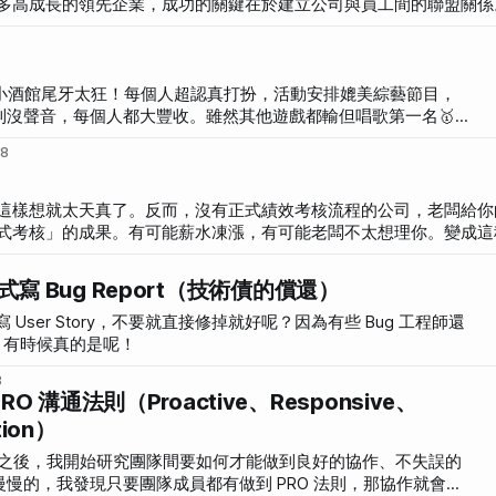
多高成長的領先企業，成功的關鍵在於建立公司與員工間的聯盟關係
揮。在創業過程中，常看到人家分析不同的管理風格，有「獨裁型」
 of duty）制度，以「光榮地完成有限的特定任務」作為公司與員
後來羅輯思維第 174 集【樊登：联盟，雇主与
加入個人意見的整理。（樊登在這之後知名度也提昇很多） 我們當時覺
個問題。 「你預計在我們公司待幾年？」 「你希望
之，小酒館尾牙太狂！每個人超認真打扮，活動安排媲美綜藝節目，
麼樣的狀態？」 但是，通常第一個問題就會嚇到人，在台灣大家還是不習慣如此直接。目前有面試
到沒聲音，每個人都大豐收。雖然其他遊戲都輸但唱歌第一名🥇超
18
這樣想就太天真了。反而，沒有正式績效考核流程的公司，老闆給你
式考核」的成果。有可能薪水凍漲，有可能老闆不太想理你。變成這
的方式寫 Bug Report（技術債的償還）
寫 User Story，不要就直接修掉就好呢？因為有些 Bug 工程師還
 啊！有時候真的是呢！
8
 溝通法則（Proactive、Responsive、
tion）
um 之後，我開始研究團隊間要如何才能做到良好的協作、不失誤的
慢的，我發現只要團隊成員都有做到 PRO 法則，那協作就會順