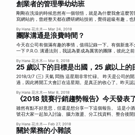
創業者的管理學幼幼班
剛剛在洗澡的時候忽然有一個領悟，就是為什麼我會這麼苦悶。 這種靈光一閃的領悟真的很奇妙，是個從 0 到 1 的過程。我想
寫網站的，曾經整天都在鑽研網站技術，覺得超級有趣，也辦過
身，去了英國、美國，拿到資金，回來經營公司，幾乎慢慢的把技術完全放掉了。 所以我常認為我
By Hana 花水木
Mar 24, 2018
就算大家講的東西我可以聽的懂，但我沒辦法「著手」寫程
團隊溝通是浪費時間？
業之後，「經營公司」也不是我擅長的，我的 Skill Se
優化產品不斷改良，但也就僅止於此。我對於管理公司只有兩
今天在公司有個滿有趣的事情，值得記錄一下。有個新進不久的員工和我說： 「我不認同 P.R.O. 法則，
事情，我必須想辦法讓員工信服，可是很多時候，很多產品
一下 P.R.O. 溝通法則，我認為要成為厲害的團隊，彼此之前的同
Over-Communication 過度溝通，才能真正成為一個「同心
By Hana 花水木
Mar 9, 2018
Over-Communication） 但我幾乎快忘記，這個法則僅限於「團隊」、「組織」型的人才，對於 SOHO 族、單幹王來說，會是很痛苦的一
25 歲以下的目標是出國，25 歲以上
件事情。這個情境完全把我拉回五年前的獎金獵人，當時我們
2018/3/7 (三) 天氣 悶熱 這星期非常忙碌。 昨天是公司的開工大會，雖然已經開工兩週了，但因為接連幾個連假，二月整個月都是放鬆的
過，因此將開工大會訂在這星期。是真正的收心了。昨天認
作。 公司大會上，我做了去年的報告以及今年的目標，這份簡報花了我和夥伴超過一個月的討論，其中包含許多的爭執和辯論，最後終於
By Hana 花水木
Mar 8, 2018
有漂亮的共識，然後我又花了一個月的時間沈澱，把這樣的
《2018 競賽行銷趨勢報告》今天發表了.
收、容易理解、架構明確、邏輯清楚的簡報。 但是我知道這樣不夠，只在開工大會報告，不如這一年的每一天都身體力行這樣的計畫，並
且不斷的重複提醒、調整方向、反覆溝通，讓所有團隊在同
雖然有點不好意思，但還是想分享一下這個報告。 這是小酒館的琦琦主導的第一個聖殿（公司內部對於品牌行銷團隊的稱呼）專案，必須
得前陣子看到一篇文章，說「如果你對於 1:1 Meetin
號召大家一起加入討論、腦力激盪、分工找資料、整合後開始設計。
挫敗，因為 1:1
一個步驟就是數據分析。我們開會討論需要的數據之後，請負
By Hana 花水木
Feb 27, 2018
因為我們發現，原本想呈現「台灣的創意競賽越來越多了」的
關於業務的小雜談
比特幣一樣，讓人失去信心。 很有趣的是，就算你所在的環境氛圍多好，你的工作內容、獲得的回饋和薪資、能學習的知識都和原本一模