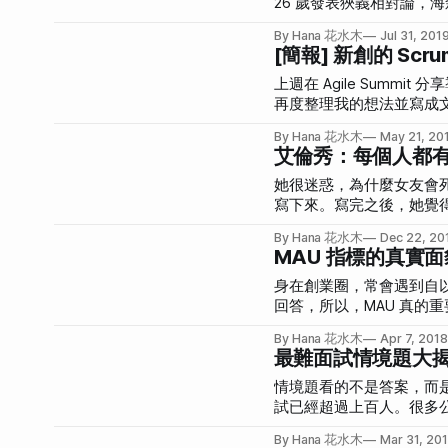
26 歲發表狹義相對論，海
幾乎沒有。
By Hana 花水木
Jul 31, 201
[簡報] 新創的 Scr
上週在 Agile Summ
再度整理我的想法並寫成
By Hana 花水木
May 21, 20
艾倫秀：每個人都
她很迷惑，為什麼女友會
寫下來。寫完之後，她覺
一定要是第一個上 Johnny 
By Hana 花水木
Dec 22, 20
MAU 指標的真實面
身在創業圈，常會遇到自以
回答，所以，MAU 真的
By Hana 花水木
Apr 7, 2018
最難面試情境題大
情境題看的不是答案，而
試已經超過上百人。很多公司
By Hana 花水木
Mar 31, 20