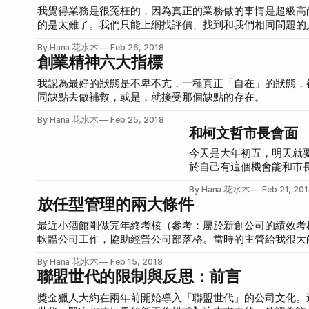
一樣，也很容易只因為看到「數據下滑」就認為公司好像在走下坡，這是一種隱
我覺得業務是很冤枉的，因為真正的業務做的事情是超級高
有些遲疑，不知道到底該如何發表這個數字。 「唔...好像不能就這樣發表耶...」Sally 總是很外向。 「但這應該算是最重要的數字了。」 我
的是太難了。我們只能上網找評價、找到和我們相同問題的
記得我當時也是覺得該不會這是一個走下坡的產業吧？但從
By Hana 花水木
Feb 26, 2018
創業精神六大指標
我認為最好的狀態是不卑不亢，一種真正「自在」的狀態，
同缺點去做補救，或是，就接受那個缺點的存在。
By Hana 花水木
Feb 25, 2018
和柯文哲市長會面
今天是大年初五，明天就
於自己有這個機會能和市
著開工前，先整理一下今
By Hana 花水木
Feb 21, 20
問題與解決方式，如果你
放任型管理的兩大條件
以是純分享你的觀察。 分享今天聊的幾個主題。 舉辦大型活動帶動消費 柯市長約了兩組年
輕人來對談，分別有網紅
最近小酒館剛做完年終考核（參考：屬於新創公司的績效考核），和團隊一
長說台灣要用各種活動來
軟體公司工作，協助經營公司部落格。當時的主管給我很大的
等），而活動有三個重點： 1. 在地化 2. 國際化 3. 產業化 目前台北市 5000 人以上
己寫文章，自己規劃部落格的功能和外掛，也自己開發客製
By Hana 花水木
Feb 15, 2018
必須列管，但到現在為止也只有
甚至還會發信給公司全體同仁，邀請他們一起來參與公司部落格的小活動。 很感謝當時主管的信任，現在回
聯盟世代的限制與反思：前言
by Mass，還應該要 Co
我，只是兼職打工，居然也願意放手讓我做，讓我發揮影響
就是放我做。第二份工作是在一個很小的科技行銷公司，我
獎金獵人大約在兩年前開始導入「聯盟世代」的公司文化。這個概念主
不在公司。但只要給我一個方向，我都能夠自己燃燒，不用跟我說什麼，我就能