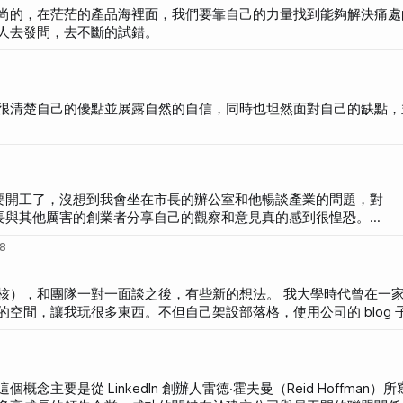
形的、潛在的恐慌感。 大家看到數字的時候，忽然都變得
尚的，在茫茫的產品海裡面，我們要靠自己的力量找到能夠解決痛處
人去發問，去不斷的試錯。
客戶量、專案量和業績來看，怎
很清楚自己的優點並展露自然的自信，同時也坦然面對自己的缺點，
要開工了，沒想到我會坐在市長的辦公室和他暢談產業的問題，對
長與其他厲害的創業者分享自己的觀察和意見真的感到很惶恐。趁
天的紀錄。我相信柯市長會不斷與各個領域的年輕人坐下來聊產業
18
有這個機會，一定要好好準備想表達的議題噢！可以是問題，也可
，還有新創團隊。大家一起討論產業問題，一開始閒聊的時候，市
對一面談之後，有些新的想法。 我大學時代曾在一家數百人的
帶動產業，因為只要有人潮就有機會（創造金流、傳遞信念等
空間，讓我玩很多東西。不但自己架設部落格，使用公司的 blog 
的活動
小功能，當時因為部落格興盛，有新的東西出來，我也都會用公司的
 66 個，市長鼓勵大家多辦大型活動。不只是 Production
想起來，當時大學都沒畢業的
nsumption by Mass，所有的活動都應該帶動消費，創造更多現金
力。在公司我沒有和任何人有工作上的交集，也沒有定時給我明確的
流，才能讓經濟更好。 改革時，誰是受害者？ 以上是閒聊的內容。
的工作是網站架設，也有部分行銷活動的操作，只有我一個員工，老
要是從 LinkedIn 創辦人雷德‧霍夫曼（Reid Hoffman）
對工作內容很有熱情。 因為這樣的經歷，讓我以為正確的