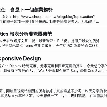
重點是，團隊的「每一個人」都必須遵守這個法則，無論是老闆、
8
到，那團隊的效率和快樂度就會減低。 最初的靈感是來自
責任，會是下一個創業趨勢
m 的時候。因為我們是網站開發團隊，有規劃、設計、前端、後端等等
密的程度非常重要。當時碰到很多協作的問題，像是卡住也不講就
logTopic.action?
開發、規格明明有問題還照做、做出來和當初說的不同等等。在不斷的
動是「用
法則可以解決所有團隊協作溝通相關的問題。目前 Scrum 運作兩
ckathon，有一群學生兩天下來沒有睡覺，把自己社創科技的想法
5
越好。 後來我更發現，不光是工程的協作，其
出來討論。 以創業家的身分去，不知為何讓我
alytics 報表分析瀏覽器趨勢
題都是改善社會，讓世界更美好：讓地球的水資源回收更有效率、
照護、讓急救醫療體系更透明。相比起來，我的創業題目：獎金獵
間顯得好渺小。 但是他們共同遇到的問題就是存
早就已是 Chrome 使用者最多，今年初的新版型開始 CSS3
沒有辦法營利。獎金獵人也碰過這個問題，自從連續兩年沒有營
ome、Firefox、IE9以上、Safari，IE7~8 閱讀還行，但是
一直很花心思在收支平衡這部份。我們認為先有辦法存活，才能講
見，我也懶得為了老舊瀏覽器使用者製作圓角圖。 但為了更進一
onsive Design
來運作的不錯，但實際上「
的瀏覽器。 Google Analytics 永遠是使用
覽器報表卻不大好用。看起來是這樣的， 加上次要維度之
寫 Grid Display 時總寬度、元素寬度和間距寬度的算法，今天想分
頭的也太多了，但對
這些資料整理一起，這樣比較才有意義。 好在 Google
因為我
lay 元素寬度又不盡相同，加上我已經土法煉鋼地用手算了，研究魂燃起
面，開始重視網站相關的所有數據，真的獲益不少呢！昨天分享的 
分享給大家。今天想做一下 Layout 規劃筆記。 在重新設計獎金獵人
劃。尤其站內除了「比賽」之外，新加了「作品」，而「比賽」和「作品」在
em 之間的間距，並讓不同寬度總寬度都符合 980px。 在做 Grid 格子