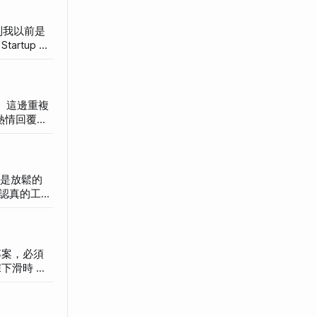
rtup 本
心轉移到創
排進度，如何
裝我會這些
 熱情回覆、
onsive、
認真的工
製作成好吸
的挑戰。記
其實我有點
低氣壓的，
就像崩盤的