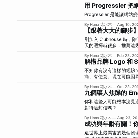
用 Progressier 
Progressier 是能讓網站變
By Hana 花水木
Aug 10, 20
【跟著大大的腳步】C
剛加入 Clubhouse 
天的選擇就很多，推薦這幾個
一定不無聊！
By Hana 花水木
Feb 23, 20
解構品牌 Logo 和 
不知你有沒有這樣的經驗
痛、有便意。現在可能因
寡，我想跑廁所的程度就
By Hana 花水木
Oct 23, 20
九個讓人焦躁的 Ema
你和這些人可能根本沒見
對待這封信嗎？
By Hana 花水木
Aug 23, 20
成功與年齡有關！
這世界上最厲害的幾個物