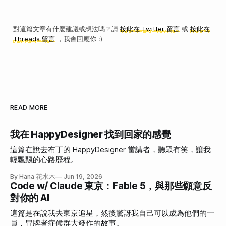
對這篇文章有什麼建議或想法嗎？請
按此在 Twitter 留言
或
按此在
Threads 留言
，我會回應你 :)
READ MORE
我在 HappyDesigner 找到回家的感覺
這篇在說去布丁的 HappyDesigner 當講者，聽眾有笑，讓我
輕飄飄的心路歷程。
By Hana 花水木
Jun 19, 2026
Code w/ Claude 東京：Fable 5，與那些願意反
對你的 AI
這篇是在說我去東京追星，然後驚訝我自己可以成為他們的一
員，冒牌者症候群大發作的故事。