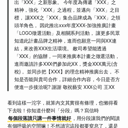
出「XXX」之新形象。 今年度為傳遞「XXX」之
精神，強化「XXX」之過程，並邁向「XXX」之目
標， 讓XXX之「XXX」集合品牌成為「XXX」之領
頭羊角色， 因此推出xxx年度XXX-加強推廣計畫
「LOGO徵選活動」及相關系列活動， 讓更多民眾
知道此計畫品牌之精神，進而也願意一同與XX連
結，來改善XXX生活環境。 敝司希望能透過
「XXX」的協辦，一同來推廣本計畫之徵選活動，
進而邀請許多XXX們參加此XX，獎金XXX萬元(含
稅)， 並同步把【XXX】的理念精神推廣出去， 不
知是否能與貴司合作，詳細合作內容，今日是否方
便進一步接洽呢? 謝謝 敬祝藝安 XXX公司 王XX
看到這樣一沱字，就算內文其實很有條理，也懶得看
下去啦！你知道什麼叫「分段」嗎？寫信時
每個段落請只講一件事情就好
，用分段讓我們的閱讀
有個呼吸的空間嘛！不然讀完這段都要窒息了，還是