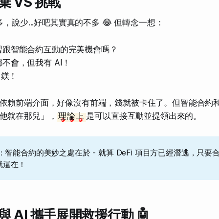
 VS 挑戰
多，說少...好吧其實真的不多 😂 但轉念一想：
習跟智能合約互動的完美機會嗎？
不會，但我有 AI！
 鎂！
依賴前端介面，好像沒有前端，錢就被卡住了。但智能合約
他就在那兒」，
理論上
是可以直接互動並提領出來的。
：智能合約的美妙之處在於 - 就算 DeFi 項目方已經潛逃，只
就還在！
 AI 攜手展開救援行動 🤖