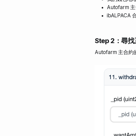
Autofarm
ibALPACA
Step 2：
Autofarm 