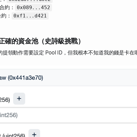
 主合約：
0x089...452
 合約：
0xf1...d421
尋找正確的資金池（史詩級挑戰）
主合約的提領動作需要設定 Pool ID，但我根本不知道我的錢是卡