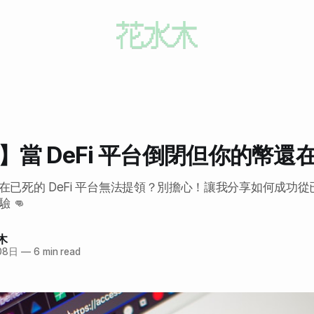
戰】當 DeFi 平台倒閉但你的幣還在裡
已死的 DeFi 平台無法提領？別擔心！讓我分享如何成功從已死的
 👊
木
08日
—
6 min read