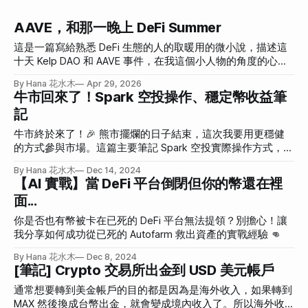
AAVE，和那一晚上 DeFi Summer
這是一篇寫給熟悉 DeFi 生態的人的取暖用的微小說，描述這
十天 Kelp DAO 和 AAVE 事件，在我這個小人物的角度的心路
歷程。
By Hana 花水木
Apr 29, 2026
牛市回來了！Spark 空投操作、穩定幣收益筆
記
牛市終於來了！🎉 熊市擺爛的日子結束，這次我要用更穩健
的方式參與市場。這篇主要筆記 Spark 空投實際操作方式，還
整理了 Nekodex、Bybit 等穩定幣收益機會和相關風險分析。
By Hana 花水木
Dec 14, 2024
【AI 實戰】當 DeFi 平台倒閉但你的幣還在裡
面...
你是否也有幣被卡在已死的 DeFi 平台無法提領？別擔心！讓
我分享如何成功從已死的 Autofarm 救出資產的實戰經驗 👊
By Hana 花水木
Dec 8, 2024
[筆記] Crypto 交易所出金到 USD 美元帳戶
通常想要轉到美金帳戶的目的都是因為是海外收入，如果轉到
MAX 然後換成台幣出金，就會變成境內收入了。所以海外收