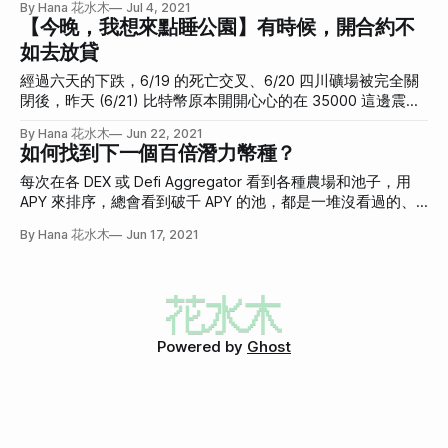
By Hana 花水木
Jul 4, 2021
【今晚，我想來點睡公園】有時候，開合約不
如去放貸
經過六天的下跌，6/19 的死亡交叉、6/20 四川礦場被完全關
閉後，昨天 (6/21) 比特幣原本開開心心的在 35000 這邊震
盪，走出一個 W 底，大家都以為他應該要往上了...
By Hana 花水木
Jun 22, 2021
如何找到下一個百倍潛力幣種？
每次在各 DEX 或 Defi Aggregator 看到各種農場和池子，用
APY 來排序，總會看到破千 APY 的池，都是一堆沒看過的、
看起來詭異、可愛或是搞笑的幣，很想為了高 APY 而丟錢進
By Hana 花水木
Jun 17, 2021
去，可是，若這些奇形怪狀的幣種都爛掉歸零，APY 再高也沒
用啊！
Powered by
Ghost