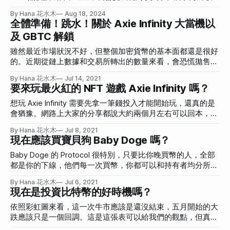
入要怎麼辦呢？今天測試筆記如下。
By Hana 花水木
Aug 18, 2024
全體準備！跳水！關於 Axie Infinity 大當機以
及 GBTC 解鎖
雖然最近市場狀況不好，但整個加密貨幣的基本面都還是很好
的。近期從鏈上數據和交易所轉出的數量來看，會恐慌拋售的
還是以短期玩家為主，如果鯨魚們、長期玩家都還繼續玩，就
By Hana 花水木
Jul 14, 2021
像 Axie Infinity 一樣，那就還是有希望的。
要來玩最火紅的 NFT 遊戲 Axie Infinity 嗎？
想玩 Axie Infinity 需要先拿一筆錢投入才能開始玩，還真的是
會猶豫。網路上大家的分享都說大約兩個月左右可以回本，包
含每日任務的 token 拿去賣、或是繁殖生了蛋之後拿去賣。但
By Hana 花水木
Jul 8, 2021
因為市場變動很快，其實真的投入這個遊戲還是有風險的...
現在應該買寶貝狗 Baby Doge 嗎？
Baby Doge 的 Protocol 很特別，只要比你晚買幣的人，全部
都是你的下線，他們每一次買幣，你都可以和持有者均分所有
交易金額的5%！等於一買就已經 Stake 了，還可以做慈善，
By Hana 花水木
Jul 6, 2021
是不是好棒棒？
現在是投資比特幣的好時機嗎？
依照彩虹圖來看，這一次牛市應該是還沒結束，五月開始的大
跌應該只是一個回調。這是這張表可以給我們的觀點，但真的
是這樣嗎？