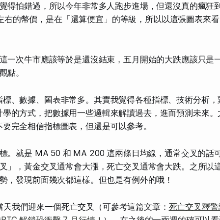
覺得怕錯過，所以今年非常多人跑步進場，但還沒真的瘋狂
00 左右的幣價，是在「還算便宜」的等級，所以以這張圖表來
這一次牛市應該等於是還沒結束，五月開始的大跌應該只是
觀點。
指標、數據、圖表非常多。其實我覺得各種指標、技術分析，
計學的方式，把數據用一些邏輯來解讀過去，進而預測未來。
不要完全相信指標圖表，但還是可以參考。
。就是 MA 50 和 MA 200 這兩條日均線，通常交叉的
叉」，黃金交叉通常會大漲，死亡交叉通常會大跌。之所以
勢，發現前面幾次都這樣。但也是有例外的哦！
9 當天我們迎來一個死亡交叉（可參考這篇文章：
死亡交叉釋警
GBTC 解鎖恐衝擊 7 月行情！
），在之後的一兩週的確可以看