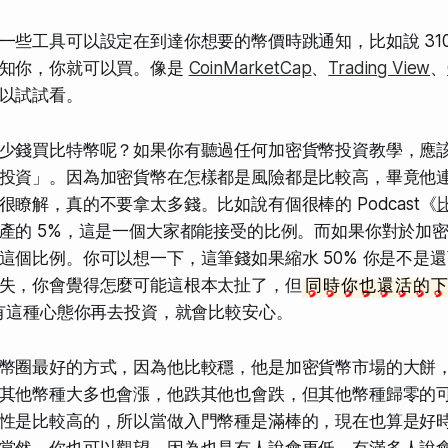
一些工具可以設定在到達你想要的幣價時跳通知，比如說 310
通知你，你就可以買。像是
CoinMarketCap
、
Trading View
、
以試試看。
少錢買比特幣呢？如果你有聽過任何加密貨幣投資教學，應
投資」。因為加密貨幣在怎樣都是風險都是比較高，畢竟他
瞭解，真的不要拿太多錢。比如說有個很棒的 Podcast《
產的 5%，這是一個大家都能接受的比例。而如果你對於加
這個比例。你可以想一下，這筆錢如果縮水 50% 你是不是
失，你會覺得怎麼可能這根本太扯了，但
同時你也還活的
有這種心態你再去投資，就會比較安心。
幣圈最好的方式，因為他比較穩，他是加密貨幣市場的大餅
其他幣種大多也會漲，他跌其他也會跌，但其他幣種歸零的
性是比較高的，所以當做入門幣種是滿棒的，現在也算是好
當然，你也可以觀望，因為也是有人說會更低，有滿多人說