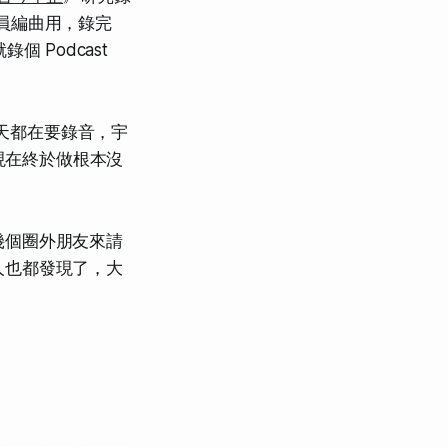
團員編曲用，錄完
個 Podcast
兩天都在要錄音，宇
、現在終於做根本沒
幾個圈外朋友來請
人也都發現了，大