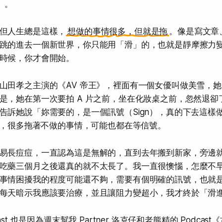
有）。
但人生總是這樣，
想做的事情很多，但就是拖
。像是寫文章
跳的進去一個新世界，你只能用「滑」的，也就是靜摩擦力
時候，你才會開始。
山田孝之主演的《AV 帝王》，裡面有一個女優叫做美雪，她
是，她在第一次要拍 A 片之前，坐在化妝桌之前，忽然退卻
告訴她說「妳需要的，是一個訊號（Sign），真的下去這樣
我想，很多拖著不做的事情，可能也都在等信號。
易長痘痘，一直認為這是無解的，直到去年搬到新家，旁邊
吃藥三個月之後還真的就不太長了。我一直很懊惱，怎麼不
事情困擾我的程度可能還不夠，需要有個明確的訊號，也就
每天暗示我應該要治療，並且讓阻力變超小，我才終於「滑
st 也是因為週末幫我 Partner 洛克仔和老熊精的 Podcast《