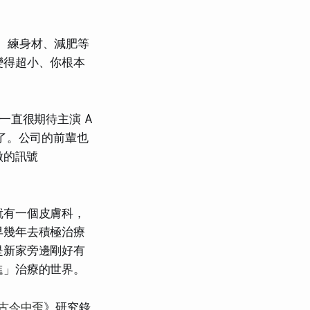
、練身材、減肥等
變得超小、你根本
一直很期待主演 A
了。公司的前輩也
做的訊號
就有一個皮膚科，
早幾年去積極治療
是新家旁邊剛好有
進」治療的世界。
古今中歪
》研究錄