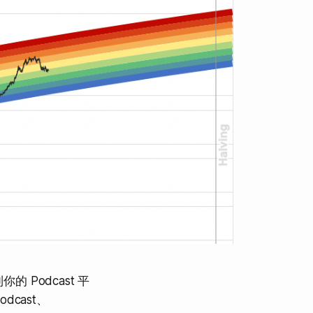
 Podcast 平
odcast、