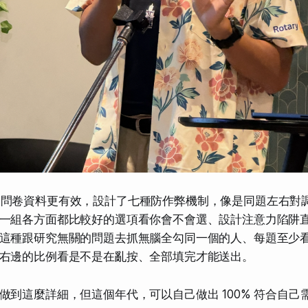
oint 問卷資料更有效，設計了七種防作弊機制，像是同題左右
一組各方面都比較好的選項看你會不會選、設計注意力陷阱直
這種跟研究無關的問題去抓無腦全勾同一個的人、每題至少
右邊的比例看是不是在亂按、全部填完才能送出。
做到這麼詳細，但這個年代，可以自己做出 100% 符合自己