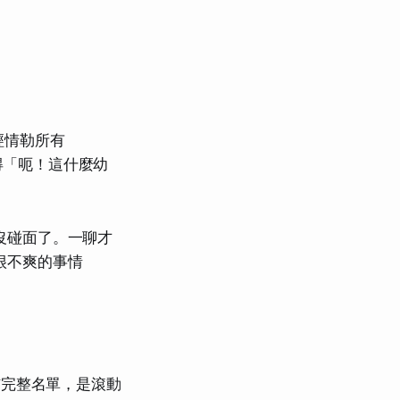
經情勒所有
得「呃！這什麼幼
年沒碰面了。一聊才
我很不爽的事情
公佈完整名單，是滾動