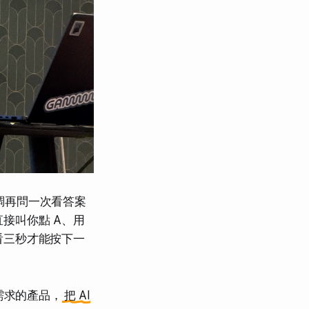
對調再問一次看答案
接叫你點 A、用
看三秒才能按下一
需求的產品，
把 AI