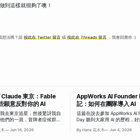
做到這樣就很夠了噢！
或想法嗎？請
按此在 Twitter 留言
或
按此在 Threads 留言
，我會回應你 :)
/ Claude 東京：Fable
AppWorks AI Founder
些願意反對你的 AI
記：如何在團隊導入 AI
說我去東京追星，然後驚訝我自
這篇在說去參加 AppWorks AI F
為他們的一員，冒牌者症候群大
Day 聽到大家用 AI 的歷程
事。
也這樣」和「我也想這樣」的
水木
Jun 16, 2026
By Hana 花水木
Jun 4, 2026