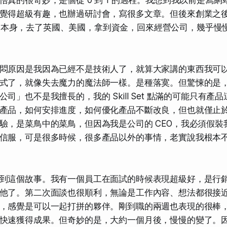
悟真的很奇妙，是個從 0 到 1 的過程。我想到我以前是寫
覺得超級有趣，也辦過研討會，寫很多文章。但後來創業之
tup 本身，去了英國、美國，拿到資金，回來經營公司，幾乎
悶原因是我因為已經不是技術人了，就算大家講的東西我可
式了，就像失去魔力的魔法師一樣。是種落寞。但驚悚的是
司」也不是我擅長的，我的 Skill Set 點滿的可能只有產
產品，如何安排進度，如何優化產品不斷改良，但也就僅止
驗，是菜鳥中的菜鳥，但因為我是公司的 CEO，我必須假裝
信服，可是很多時候，很多產品以外的事情，老實說我根本
到這個故事。我有一個員工在面試的時候表現超級好，是行
他了。第二次面談也很順利，無論是工作內容、想法都很接
，感覺是可以一起打拼的夥伴。剛到職的兩週也表現的很棒
快速獲得成果。但奇妙的是，大約一個月後，慢慢的變了。