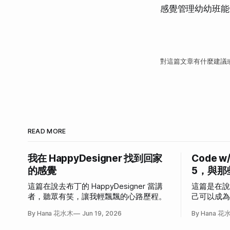
感覺管理幼幼班能
對這篇文章有什麼建議
READ MORE
我在 HappyDesigner 找到回家
Code w
的感覺
5，與那
這篇在說去布丁的 HappyDesigner 當講
這篇是在
者，聽眾有笑，讓我輕飄飄的心路歷程。
己可以成
發作的故
By Hana 花水木
Jun 19, 2026
By Hana 花