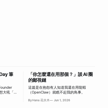
 Day 筆
「你怎麼還在用那個？」談 AI 圈
的鄙視鏈
ounder
這篇是在抱怨有人知道我還在用龍蝦
，好想大吼「我
（OpenClaw）就瞧不起我的鳥事。
心情。
By Hana 花水木
Jun 1, 2026