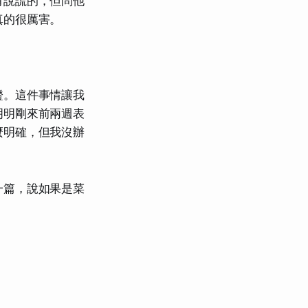
有說謊的，但問他
真的很厲害。
證。這件事情讓我
明明剛來前兩週表
麼明確，但我沒辦
一篇，說如果是菜