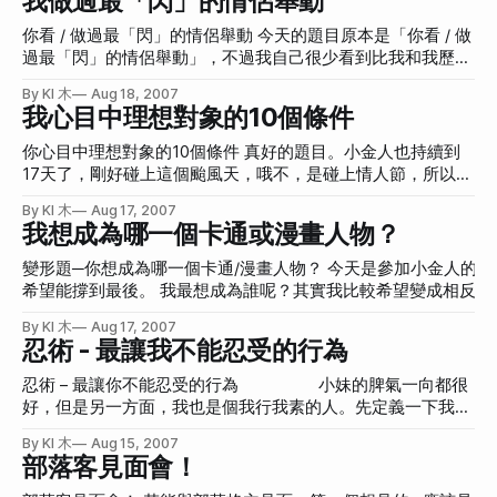
我做過最「閃」的情侶舉動
在洩密了。 所以我決定要大刀修改最近看的「奪魂鋸3」的結
宙，因為偏差值過多，使得我無法再回到未來，當時的無助我
鐵窗。這就是從我房間看出去的樣子。 ![]
局。前幾天室友去百視達租的，看完之後害我做噩夢呢！不過
想沒有人會了解。 後來終於找到我的家族的人。在說服當時
你看 / 做過最「閃」的情侶舉動 今天的題目原本是「你看 / 做
(http://img170.imageshack.us/img170/1225/
「奪魂鋸」的系列電影真的都還不錯。以下我會說到「奪魂鋸
與丈夫相處已發生問題的我的現在的母親之後(其實她是我的
過最「閃」的情侶舉動」，不過我自己很少看到比我和我歷任
3」的結局，所以若你想去看卻還沒看過這部片，請先就此打
祖母)，她終於相信我是她女兒，但其實我是她的孫女才對。
男友更閃的情況，所以，就擅自改了標題XD。原本以為今天
住，若你看過或是沒有打算要看(但真的還不錯)，就可以看下
By KI 木
Aug 18, 2007
我所說的「其實」都是我原本的未來的宇宙發生的事，因為平
題目會是「情人節怎麼過」之類的，不過可能考慮到一些沒伴
我心目中理想對象的10個條件
去。 －－－－－怕有人誤闖的分隔線－－－－－－ 「奪魂鋸
行宇宙是有無限多個的，跑到與原本偏差較多的71年前，多少
的人會太難過，所以換成攻擊式的題目，也不錯。 那我還是
3」
會跟我原本的宇宙有所不同。因此我其實也真的是我母親的女
公開我情人節要做什麼吧！雖然沒這題目。答案就是：待在家
你心目中理想對象的10個條件 真好的題目。小金人也持續到
兒。 不過以上這些話我想不會有人相信吧！既然我都來到這
看交響情人夢。哈哈！這幾天室友本來要跟她們的伴兒去玩，
17天了，剛好碰上這個颱風天，哦不，是碰上情人節，所以與
個宇宙了，當然得習慣接受現在這個時代的生活習慣、價值
也因為颱風的關係，只好在家陪我(我愛颱風)，剛好房東的兒
愛情有關的話題難免要寫一下。其實我很少思考這種事情，喜
觀。好在我11歲就開始習慣，後來已經駕輕就熟了，不再有人
By KI 木
Aug 17, 2007
子前天收房租時有把他買的「交響情人夢」帶來，就被我強制
歡上誰一向都不是因為有什麼條件，不是因為看到誰有哪些條
我想成為哪一個卡通或漫畫人物？
覺得我怪。倒是我一直很好奇的是，這個時代真是個幸福的時
拘留啦！目前看了兩集，真的超爆笑的。 回正題，最閃的應
件。而是剛好天時地利人就和，可能是寂寞擦撞到某個聊天話
代，人們都過得舒舒服服的，卻又常常抱怨東抱怨西，我有時
該是我一個朋友跟他女朋友，他女朋友有著高挑身材和D罩
題，或是笑聲感染情緒的底層，造成愛的錯覺。而小妹的感情
變形題─你想成為哪一個卡通/漫畫人物？ 今天是參加小金人的第16天，過得真快。
候真想大叫「活在這時代已經很幸福了！求你知足點吧！」可
杯，身材非常地讚，而我朋友剛好喜歡「極瘦胸部又極大」的
也不過三段而已，所以採樣數還不到能夠分析我喜歡他們的原
希望能撐到最後。 我最想成為誰呢？其實我比較希望變成相反，就是我自己能變成
是自從13歲這樣叫之後，被大家視為異端，我怎麼解釋我那
那種，所以非常愛這位女朋友(的身材)，之前有曾經親眼看到
因。所以只能理智地冷靜下來，思考我「現在」要的。排序不
卡通人物就好了。我這麼可愛，作者應該不會給我太壞的結局吧(
他在街上抓她胸部，就是像色狼一樣從後面襲胸那樣，然後被
By KI 木
Aug 17, 2007
代表重要性。且時效性應該很低。 這就是我列的十點。不要
今天的題目既然是「我想成為哪一個卡漫人物」，那就乖乖回答
忍術 - 最讓我不能忍受的行為
女朋友打(也是帶著愛液愛意啦)，這應該堪稱是最「閃」一個
當真啊！ 01.能支持我想做的事：比如我想殺人放火，要幫我
宅耶！是看準玩這遊戲的都是宅宅嗎？若是沒有在關心卡漫，又
舉動。所以目前排列第一名。
策畫。 02.不要太懶：在必要的時候願意在大雨中跑步來找
辦？不過我想無論是誰，總是看過一些卡漫啦！ 回正題，我希望能變成的卡通人物
忍術 – 最讓你不能忍受的行為 小妹的脾氣一向都很
我。(比如我發燒你車又壞掉) 03.不能太黏：我在做自己的事
應該是，嗯！現在是我寫這篇文章的第20小時，我真的該下決定
好，但是另一方面，我也是個我行我素的人。先定義一下我行
的時候不要煩我。尤其是我吃東西的時候。 04.身高比我高，
不會想成為丁丁就對了。想了許久，終於想到了，這個生日跟我
我素，其實在我看來這是個負面的詞，是在說想做什麼就做什
體重比我重：最好高剛好15公分。另外不要逼我量體重給你
By KI 木
Aug 15, 2007
的日子好像過的滿快樂的，我希望我也能這樣快快樂樂地過日子。 ![
麼，誰也沒辦法逼我做我不想做的事。跟一般人說的「堅持」
部落客見面會！
看。 05.一起出門會付錢：事後我還你錢也可以。我討厭拿放
(http://img409.imageshack.us/img409/5213/w020060907551
或「固執」是不太一樣的。「堅持」或「固執」至少都還有他
錢包。還有最好願意幫我拿我買的東西。 06.思考實際又愛耍
的理由，但我行我素則是不一定要有理由，不想就是不想。