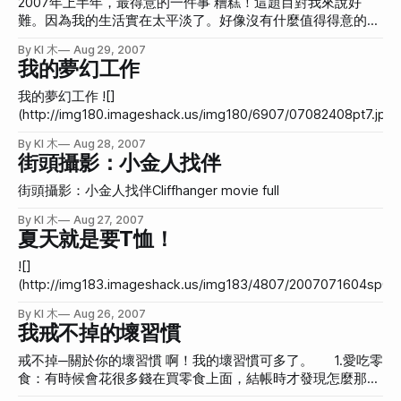
2007年上半年，最得意的一件事 糟糕！這題目對我來說好
妹」
可以寫一大篇出來，真的有厲害到。可以想像她花多少時間和
難。因為我的生活實在太平淡了。好像沒有什麼值得得意的
心力在部落格上面，所以她要得獎應該是不難。其他我沒看過
事？ 既然這樣，只好亂謅一個。最得意的應該就是做了朋友
By KI 木
Aug 29, 2007
像她一樣用心的，包括我自己。 不知最後若真是艾瑪得獎，
畢業製作的影片的配樂，然後播放時，現場的影評人說「全片
我的夢幻工作
那這篇文章猜她得獎的我有沒有什麼獎品？(好啦！我承認我
最棒的就是音樂和影像的結合」，還說「這是請外面的人做的
想太多了！)
嗎？」，朋友回答不是，是學生做的，他們還有點不相信。
我的夢幻工作 ![]
嗯！也因為我對這件事有點得意，所以才會一直把那個影片置
(http://img180.imageshack.us/img180/6907/07082408pt7.
頂，可是好像已經置頂太久了，也該有新的進步了才對，可是
又是這種白日夢題！繼上次可以[不用考慮金錢、時間等問題去旅
By KI 木
Aug 28, 2007
目前為止我還沒做出另一個好配樂，真的很慚愧。 總之，我
後](http://hanamitsuki.com/xd-collection/golden2007-23.ht
街頭攝影：小金人找伴
這人真的是散散的。很感謝有一些人覺得我有天份。我也會盡
次又可以不用考慮自己的能力和際遇，幻想一個夢幻工作。哦耶！ 
量努力一點，不要讓這本來就很渺小的天分慢慢流失。加油
我來說最大的興趣就是音樂，第二就是設計，然後就是電影。所
街頭攝影：小金人找伴Cliffhanger movie full
啦！
幻的工作，當然就是我可以每天想寫歌就寫歌、想唱歌就唱歌，
By KI 木
Aug 27, 2007
喉嚨的狀況可以一直保持在不錯的狀態。最好能寫歌發專輯，不
夏天就是要T恤！
肥也能拍出美美的照片，專輯不用宣傳也大賣，然後大家都喜歡
創作。想要熱血一點就去巡迴表演。平時還是有休閒時間可以讓
![]
想做的事，研究網路的生態，然後寫寫文章就能賺錢，而且只寫
(http://img183.imageshack.us/img183/4807/2007071604s
法有興趣的文章。然後偶爾也拍拍小電影，找到很好的導演合作
今天偷懶一下，展示一張我去東區買的T恤。 這件衣服是放在一堆100元
後舒舒服服的拍片。 當然也要有休閒時間。我希望能到處去玩，拍下
By KI 木
Aug 26, 2007
的花車裡面，最近我又很喜歡這種材質的衣服，很薄、很貼，可
我戒不掉的壞習慣
我在不同地方的照片，留下年輕和玩過的記號，拿把吉他到處去
身材又不失休閒。不過要結帳時才發現這件要299元。算了，都
寫寫。然後寫音樂遊記，邊玩邊寫歌，一方面也上網把音樂遊記
了，還在小家子氣嗎？(殊不知小妹窮得很)下面是穿起來的樣子。 ![
戒不掉─關於你的壞習慣 啊！我的壞習慣可多了。 1.愛吃零
(http://img204.imageshack.us/img204/3918/2007071605nv7.
食：有時候會花很多錢在買零食上面，結帳時才發現怎麼那麼
主題：造型題：夏天就是要T恤！ ※週末來寫個輕鬆一點的題目吧！不過
貴。可是又不想放回去。 2.出門前若要打扮會把房間弄超亂：