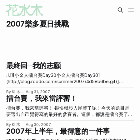
2007樂多夏日挑戰
最終回─我的志願
.!.[![小金人擂台賽Day30小金人擂台賽Day30]
(http://blog.roodo.com/summer2007/4d58b6be.gif)]
(http://summer.blog.roodo.com/golden2007) [ [Toy Love
By KI 木
Aug 31, 2007
hd](http://time-travel.com/?toy_love) 最終回─我的志願 ]
擂台賽，我來當評審！
(http://summer.blog.roodo.com/golden2007) 我的志願，說
起來實在是有點不好意思。小學的時候也許有什麼「長大後想
擂台賽，我來當評審！ 很快就步入尾聲了呢！今天的題目是
當什麼」之類的作文題目，不過到小六為止，我都還沒有真正
要選出自己覺得寫的最好的參賽者。這個，都說是擂台賽了，
想當什麼，直到小學六年級(1996年)，阿妹出了第一張專輯
怎麼還可以說別人好呢？所以這題目實在是喔！ 不過我其實
By KI 木
Aug 30, 2007
「姊妹」，讓我大震撼之後，我就開始想當歌手了。 其實我
不覺得自己寫的好，因為我基本上都是亂扯的，有時還會慌到
2007年上半年，最得意的一件事
原本就很喜歡唱歌，可是直到阿妹出現之後，我更愛上唱歌，
想不到內容寫，總之很亂扯。而我也沒看很多參賽文章，但是
有一次全班同學會，我被同學拱上去唱歌，我唱了阿妹的「姊
艾瑪的我倒是有時會去看，她寫的非常的用心，每一個題目都