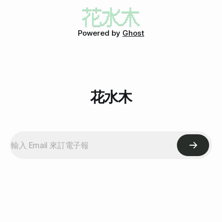
位置，有北京（中國）、華盛頓（美國）、莫斯科（俄羅
產業節能深獲好評，有助於
(06) 很個人的個人化設定(下) 與U708熱戀的30天(07) 拍照a.
斯）、倫敦（英國）、巴黎（法國）、柏林（德國）、東京
功能初探 與U708熱戀的30天(08) 拍照b. 相機設定 與U708熱
（日本）、馬德里（印度）、臺北（中國）、香港（中國）、
戀的30天(
紐約（美國）、日內瓦（瑞士）、上海（中國）、麥加（沙特
Powered by
Ghost
阿拉伯）、耶路撒冷（以色列／巴勒斯坦）、新加坡（新加
坡）
花水木