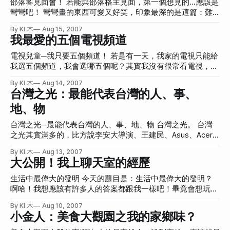
部落客見面會！ 若能與部落格主見面，第一個想見的…應該是
浪漫：我討厭花，但至少想收一次花讓我在女生之中有面子。
比方說，小妹在學校有修過一堂課，老師從第一堂開始就沒教
彎彎吧！ 彎彎畫的東西可愛又好笑，印象最深的是這篇：難
什麼有建設性的東西，全都在胡扯喇賽一些無聊的東西，我覺
過。真的超可愛的。雖然畫得很簡單，但是卻很有創意。怪不
By KI 木
Aug 15, 2007
得去那堂課根本學不到東西，所以我就不去了。所幸那位老師
得能在這麼短的時間內就破億呢！ 另外，最近有個人舉辦了
我最愛的五個電視頻道
自己可能也知道教不出什麼東西，所以學期中有幾堂課是請別
「阿比盃睫毛舉重大賽」，也讓我滿想見見這個站長。應該會
人來上課，暫時稱做「特別課程」。特別課程就非常地有內
是個正妹哦！這個舉重大賽我應該也會去參加，到時再跟大家
電視兒童─我只要五個頻道！ 若是有一天，我家的電視只能給
容，我就會想去，但是因為其他時間我實在不想浪費掉，所以
分享結果。 還有還有，前陣子因為一篇「假睫毛別跑!」登上
我選五個頻道，我會選哪五個呢？其實我沒有很常看電視，看
都不想去。後來差點被當掉。好險最後我學會帶筆電去學校，
奇摩首頁而受矚目的無名網誌「Monkey see, monkey
的時候也都大多是一直在轉台的情況，看這台時想知道另一台
上課時，那位老師再怎麼胡扯哈拉，我還是可以做我的case。
By KI 木
Aug 14, 2007
do」，她的文章也讓很不會化妝打扮的我受益良多呢！有另一
在做什麼節目，看那台時又想知道另一台在做什麼。非常地
台灣之光：最能代表台灣的人、事、
我實在無法忍受叫我發呆聽他講無營養的內容。 還有就是，
篇比基尼的文章也讓我受益良多。目前還在努力翻讀她的文章
「做這山望那山」。所以要我選五個，實在有點困難。不過還
雖然我脾氣很好，但我無法忍受別人動我的東西。比方說我的
中。 大概就是這樣子囉！想見的都是女生呢！女性的部落格
地、物
是可以硬擠出來。 首先應該是**[V]這個頻道，雖然現在都變
房間。我的房間大部分的時間都滿亂的，女生看似比較乾淨，
感覺上都比較溫暖，呵呵！ 延伸閱讀：(其他參賽者想見的部
成黑澀會和棒棒堂的天下(由音樂台轉型成娛樂台，還滿成功
但其實就我所知，女生的房間大部分都比男生亂，因為男生的
台灣之光─最能代表台灣的人、事、地、物 台灣之光。 台灣
落客) * 米粒米糠米飯: 相見歡~在MSN的瘋狂對話大公開 *
的)，可是偶爾還是會有一些不錯的MV。然後是MTV台**，
之光其實滿多的，比方說李安大導演、王建民、Asus、Acer
Love is forever. – 《娃娃向前跑》的茶さん~他選的是有趣的
MTV應該是目前唯一的音樂台了吧！很怕MTV會像[V]一樣變
等等。但若是我遇到外國人，我最想介紹的，應該會是周杰倫
芭比娃娃的網誌 * 當情感化做細明體~他選了四個部落格, 比我
成娛樂台，不過好險目前狀況應該還是會維持以音樂為主。
By KI 木
Aug 13, 2007
的音樂。 無論你喜不喜歡，周杰倫的音樂已經滲透到整個台
貪心一點哪！ * 心理質素大考驗~這位部落格主最想見到的是
第三個頻道，應該會選中天新聞台，平常看新聞都是先轉到55
大公開！我上聊天室的經歷
灣的音樂圈了，甚至影響到星馬地區、大陸地區。他在旋律和
＜＜媽媽手記＞
台(數字比較好按)，在一台一台往前轉，50~55都是新聞台，
拍子、節奏上的天分是無法否定的。從第一張專輯「鬥牛」、
生活中最偉大的發明 今天的題目是：生活中最偉大的發明？
但我從55台往前，最長停在52台中天新聞台。不知道為什
「娘子」、「龍捲風」；第二張專輯的「爸我回來了」、「忍
啊哈！我想應該有許多人的答案都跟我一樣吧！畢竟會想玩這
麼。第四個頻道應該會是八大戲劇台，就是之前有順風婦產科
者」、「雙截棍」、「安靜」；第三張專輯的「龍拳」、「爺
種部落格遊戲的，似乎都是宅宅們(不要打我，我也很宅啊！
的那台。順風婦產科真是閒暇時的良伴呢！最後一個，嗯！應
By KI 木
Aug 10, 2007
爺泡的茶」；第四張專輯的「晴天」、「東風破」；第五張專
XD)。 早上起床尿尿刷牙洗臉之後，就會坐在電腦前看我的部
該是中視吧！這樣才能看超級星光大道呀！雖然很久沒看了。
小金人：美食大觀園之我的家鄉味？
輯的「七里香」、「藉口」；第六張專輯的「夜曲」、「髮如
落格有沒有什麼新留言，中午吃完飯之後，開始做Case，也
嗯！總覺得這樣好像沒什麼氣質，好吧！那我重選。以下是有
雪」、「珊瑚海」；第七張專輯的「千里之外」、「夜的第七