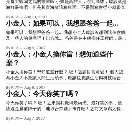
是需要網路，小妹人生中用網頁設計賺進的第一桶金(只有
氣質版。
美食大觀園之我的家鄉味 小妹是高雄人，說到高雄，應該就是
章」、「菊花台」，每一張都有經典之作，雖然有人會說他老
6000元)也是因為有網路；晚上睡不著，也是看看網路上好玩
海鮮最棒吧！但是其實海鮮這種東西，不是那種會從小就很喜歡
是抄襲自己作品，跳不出自己的風格，不過，
的東西，或是用MSN找朋友聊天；想看電影，也是到網路上找
的食物種類。所以小時後一直不了解為什麼大家都覺得是旗津吃
By KI 木
Aug 10, 2007
(我是指找電影院資訊啦XD)；想把下載的影片燒成DVD，教學
海鮮，是高雄人獨有的一種享受。甚至是上了大學之後，來到台
小金人：如果可以，我想跟爸爸一起…
文章也是在網路上找；想知道最新Billboard排行榜，也是看他
北念書，直到大三才開始敢吃生魚片，並且愛上生魚片的美味，
們網站上的資料；想知道小男生第一次打手槍的心慌，就可以
就回想到小時候在全家去吃海產的時候，是有多怕生魚片，卻為
如果可以，我想跟爸爸一起… 我想小金人應該沒想到這個會觸
去腦殘加找；想知道法拍屋的相關流程，也是到網路上找；想
了不被看不起而勉強自己吃，想起來當初還真笨！哈哈！ 高雄
及一些人的傷痛吧！比方說…. 爸爸是在中鋼擔任工程師，最
讓自己被別人看到，架了部落格，也是因為網路，總之，網
的旗津有幾樣東西好吃，那就是熱炒、小卷、水果冰。因為靠海
近…有了一些成就，請大家為我爸鼓鼓掌。從國中開始父母離
路、網路、都是網路啊！ 回想到我小學六年級的時候(1996
By KI 木
Aug 9, 2007
的關係，所以海產都很便宜，更重要的是都很新鮮。點菜的時候
婚之後，因為跟的是母親，之後與父親的距離就一直無法更靠
小金人：小金人換你當！想知道些什
年)，當時網路才剛開始風行，我媽帶我去一家叫「電腦神
還在動的螃蟹，待會就可以吃下肚。記得以前知的時候，心情還
近，尤其母親對父親又有一些「殘留的負面情緒」，讓我更無
童」的補習班學電腦(我媽真有遠見啊)，我學到了「上網」這
曾經很不好。因為總覺得他們好可憐啊！剛剛還在水槽裡面游著
麼？
法接近(心跟身體)父親。不過現在我也22歲了，我是家裡最小
個東西。當時台灣最大的入口網站是蕃薯藤，
(其實在水槽裡他們應該就知道自己慘了吧)，現在就被吃掉了，
的妹妹，我媽也漸漸走出那段時間的陰霾，我想，應該可以正
小金人換你當！想知道些什麼？ 嗯！這題目真可愛！ 個人認
覺得這世界怎麼會這樣。唉！(可是還是吃得很開心啊！我這偽
大光明地跟爸爸說「父親節快樂」吧！爸爸也真的是很努力在
為小金人不應該只問生活瑣事，應該也要讓生活與科技結合一
善者！) 熱炒店是看起來越舊越好吃，若是裡面整理的太漂亮，
充實自己的人生呢！ 中鋼公司95 年度績優或有重大貢獻員工
下。我想問的是，你使用手機，最常用的功能是什麼？打電
裝潢得太美好，可能還提不起興趣呢！而且吃完時，桌子一定要
推薦表 績優或重大貢獻具體事蹟說明 1. 「泵浦效損量測技
By KI 木
Aug 8, 2007
話？傳簡訊？玩遊戲？使用行事曆？總之應該不會像小妹一
這麼亂才行。 ![]
術」研發成功及申請專利：W5已向台灣、大陸申請專利中。
小金人：今天你笑了嗎？
樣，最常做的事是把手機放著，用相機直拍吧XD！因為我要
(http://img516.imageshack.us/img516/976/36920038cv0.jpg)
經濟部能源局邀請張工程師擔任全國節能講師，向各產業宣導
寫手機的連載文章嘛！所以都有點忘記一般人使用手機是如何
今天你笑了嗎？ 嗯！近來讓我覺得最兩光、最好笑的事，應
如何執行『泵浦效損改良改善技術』，並撰寫完成『產業泵浦
的情況呢！ 無聊沒事來列出目前所有U708連載文章吧。 與
該還是屬前陣子的「地球合眾國」事件吧！之前文章寫太長，
效率管理節能技術手冊』，分送全國各工廠參考，此一成就為
U708熱戀的30天 與U708熱戀的30天(01)-楔子 與U708熱戀
這次就寫個精華版吧！讓還不知道的朋友更快了解這個即將統
公司爭取至高節能形象榮譽。 2. 擔任經濟部能源局全國能源
By KI 木
Aug 7, 2007
的30天(02)-實機照：U708和我的小物 與U708熱戀的30天
治全世界的國家。總之，看了笑笑就好。 「地球合眾國」目
查核委員：應經濟部能源局邀請，代表公司擔任『能源查核』
(03)-U708外觀詳解 與U708熱戀的30天(04)-快速鍵 與U708
前國民有4人 「地球合眾國」目前國民有4人，正在選首都的
委員，並擔任全國專業節能及網路線上教學節能講師，為全國
熱戀的30天(05) 很個人的個人化設定(上) 與U708熱戀的30天