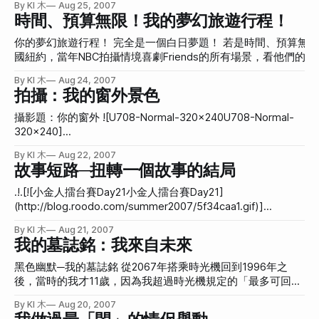
By KI 木
Aug 25, 2007
好像也是有圖有真相的一題，請大家盡力而為，勇敢秀出型男靚
就是若有事要出門，必須打扮的，我就會開衣櫃，是衣服，試
時間、預算無限！我的夢幻旅遊行程！
型吧！ 說明：夏天是T恤的季節！不論年齡性別，穿個T恤配牛仔褲就出
穿不好看換下來也不會收起來，所以整床或整地容易都是衣
門，整個人似乎就年輕了起來~今年夏天，衣櫃裡哪件T恤最受到
服。另外有化妝的化，出門前也會滿桌都是化妝品。 3.咬嘴
你的夢幻旅遊行程！ 完全是一個白日夢題！ 若是時間、預算無限，我想體力、天氣、當地設施等等應該也都不會有問題。 既然這樣的話，我希望能到美
睞？圖案有特別的意義嗎？為什麼喜歡穿它？是特別的人送的，
皮：這個大家可能會覺得很怪。但我很喜歡咬嘴皮，我覺得嘴
國紐約，當年NBC拍攝情境喜劇Friends的所有場景，看他們的演出。下面是我的行程
加有趣的活動得到的？告訴大家它的故事吧！
巴裡面的細胞很有趣，所以我喜歡用牙齒輕輕啃咬嘴巴裡面的
[mp3]http://www.mov8.com/dvbbs/uploadfile/sky/friends
By KI 木
Aug 24, 2007
肉或嘴唇的皮。這樣雖然不會礙到別人，可是做的時候會很
**第一天：** 早上：從台北出發飛往紐約，睡在飛機上。當然是坐頭等艙。 **第二天
拍攝：我的窗外景色
醜。(嘴巴會歪來歪去) 4.很怕無聊：不知道為什麼，我非常耐
image-lazy-loading/images/grey.gif) 中午：
不住無聊。比方說大便時一定要看書或拿手機進去玩，討厭做
攝影題：你的窗外 ![U708-Normal-320x240U708-Normal-
那種會無聊的事(比方說長時間的拍片又沒我的事)。 5.我行我
320x240]
素：也就是堅持的負面用法，我常常我行我素所以有時會很任
(http://img521.imageshack.us/img521/3496/0183eo2.jpg)
性，不過好在我自己也知道，所以會控制，或是若有牽涉到別
By KI 木
Aug 22, 2007
有窗就是福。我房間的窗戶外面，是藍天白雲，還是
故事短路─扭轉一個故事的結局
人，就會說先承認我很任性請對方包容。之前「忍術」這篇文
灰濛濛的一片？你想讓大家看夕陽、夜景，或是初昇的旭
章就有說到我的我行我素。
日？ 可惜我不是住在那種有很好的view的地方，甚至窗外
.!.[![小金人擂台賽Day21小金人擂台賽Day21]
的view這一點並不被我列在租屋的條件裡面，沒辦法，我是窮
(http://blog.roodo.com/summer2007/5f34caa1.gif)]
窮接案族，很希望把生活品質弄到更好，但又不是這麼容易，
(http://summer.blog.roodo.com/golden2007) [ 故事短路─扭
By KI 木
Aug 21, 2007
這就是城市人為什麼比鄉下人還要不快樂的原因之一吧！我住
轉一個故事的結局]
我的墓誌銘：我來自未來
的地方在五樓，每天都要爬樓梯，卻不覺得腿有因此變細。家
(http://summer.blog.roodo.com/golden2007) 今天是小金人
裡有時會有怪聲，或是電燈突然自己打開，不然就是聽到開門
擂台賽的第21天啦！題目是「選一個故事來改結局」。我想了
黑色幽默─我的墓誌銘 從2067年搭乘時光機回到1996年之
聲可是沒人進來，總之就是這種莫名其妙的老房子。 不過至
很久，一直在思考我有哪個故事是想要去改變他的結局的，但
後，當時的我才11歲，因為我超過時光機規定的「最多可回到
少我房間有窗戶，之前曾經住幾個更廉價的隔間的地方，沒有
我現在如果說「我想改變哈利波特第七集的大結局，讓XXX不
60年前」這條限制，當時太不怕死，硬是調整成71年，沒想
窗戶，那種感覺真的是像活在古墓裡一樣，白天晚上傻傻分不
By KI 木
Aug 20, 2007
要死」，那好像又太缺德了。因為這樣就變得跟奇摩新聞一樣
到跑到與原本偏差值過多的平行宇宙，也就是我現在生存的宇
清楚。目前的房間我還滿滿意的。窗外有個往外凹出去的藍色