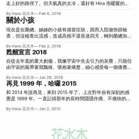
到 23 度，但可能是空間變大，可能是暖爐壞掉，又變成室內
走上好的路徑了。但天氣真的太冷，還好有 Hina 泡暖暖的熱
溫度也很低的狀態。之前在倫敦、矽谷待過比較長的時間，就
紅茶，暖胃也暖心。一邊在喝的時候，忽然覺得...潮潮的，下
By Hana 花水木
Feb 6, 2018
算接近零度，但只要能夠回到家，開了暖氣，就算脫光光也不
腹部再更下面那邊。從昨天開始隱隱作痛，在喝了紅茶之後，
關於小孩
會冷，雖然外面冷，但回到家就是救贖。 現在救贖就只有我
忽然好像在告訴我他還存在似的，痛楚漸漸浮上水面。
的車車的，車上暖氣很強，是可以流汗的那種，因此變成在家
現在是在榮總。姊姊的小孩有感冒症狀，因而入院做快篩檢
冷、出門通勤的時候很暖、到達目的地又變很冷的狀態。 昨
查，但沒檢查出流感，造成高燒不退長達四天，轉到榮總加護
天開車去北海岸，想看看海。本來想說去淡水、去陽明山，但
病房才發現其實真的是A型流感。因為延誤治療造成併發肺
也不太確定怎麼走，
By Hana 花水木
Feb 2, 2018
炎，可能要好一段時間才會恢復了，真是很可怕！所以其實快
甦醒宣言 2018
篩不一定準確，有小孩子的人一定要小心，若快篩沒有流感，
但還是有流感症狀，是可以重複檢查的。詳情請見姊姊的 PO
自從去年底的重大創傷，我像宇宙中失去引力的灰塵，只能任
文。 因為也到了生育年紀，身邊的姊妹朋友一個一個都生小
由宇宙的風帶著我飄移。懷抱著痛楚，細心感受每一個痛覺，
孩了，每天打開 Facebook 看到曬小孩的照片越來越多，從一
然後不敢往前。雖然很多時候，大部分的時候，我都還是非常
By Hana 花水木
Jan 28, 2018
開始覺得小孩好可愛，到後來覺得超級厭惡看到曬小孩，又到
振作一副就是馬上就要重新再來的樣子，但實際上一步都踏不
再見 1999 年，哈囉 2015
現在已經習慣了認為曬小孩只是很普通的一種貼文，人生階段
出去。 到底是什麼事情會讓一個人如此的喪志？因為看了
不斷往前進，就好像站在機場的平面扶梯一樣，就算站著不
「人間失格」認為自己也沒有存活的意義嗎？我慢慢的發自內
和 2014 年說再見，來到 2015 年了。上次對年份有深刻的感
動，也會帶著你往前。 每次看著小 baby 一直哭，真的覺得，
心傾羨那些成功結束自己生命的人，無論到底有沒有留下什
覺是 1999 年。一直記得那年的長時間隱隱作痛、不痛快的受
哎呀！當媽媽好辛苦。每次都會覺得到底是為什麼要累成這樣
麼。想離開這個世界，成功的離開了，就和達成目標一樣有成
傷，像是掉到小人國，被迷你軍隊拿著只比毛孔稍微大一點的
By Hana 花水木
Jan 2, 2015
呢？吃不成吃，睡不成睡，不能出去玩，和老公沒有兩人世
就感吧！儘管死後的世界有可能是一片虛無。 因此我決定要
刀，不斷刺向脂肪最硬的大腿外側。直到第一百三個二個迷你
界，乳頭變大，肚子變鬆... 而且就算原本懶散的女生，有了小
每天寫部落格，是一種治療的過程，不需要跟誰交代什麼，沒
攻擊才終於發現痛。痛無法消除，但為了迷你傷痛喊叫好像又
孩居然可以把煮飯打掃帶小孩當成規律生活之一。就算是原本
有一定要有一個完整的道理，沒有一定要有一個警示或是教育
沒有必要。 沒辦法想起來 1999 年發生的事情全貌，卻可以想
有閱讀恐懼從來不看書的，也會在懷孕期間把所有育兒書都看
性質的主題。應該也是可以每天寫吧。 之前曾經去山達基的
起一些畫面。 在晚自習的時候，試圖把專注力放在書本上，
完並且背的滾瓜爛熟。就算原本討厭小孩的，也忽然會母愛爆
心理諮商，雖然很像詐騙一樣，但她當天告訴我的事情我一直
教室是明明已經是白燈管，卻把白平衡調成 3200K，造成整個