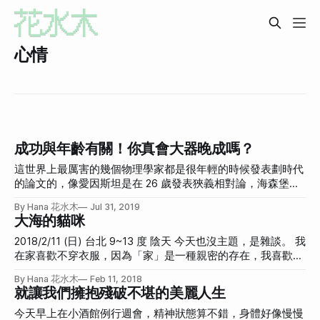
心情
成功與年齡有關！你真會大器晚成嗎？
這世界上最厲害的幾個物理學家都是很年輕的時候發表劃時代
的論文的，像愛因斯坦是在 26 歲發表狹義相對論，海森堡在
23 歲就發表量子力學，超過 30 歲才有重大物理學貢獻的幾乎
By Hana 花水木
Jul 31, 2019
沒有。
大海的貓咪
2018/2/11 (日) 台北 9~13 度 陰天 今天也沒主題，是雜談。 我
在家喜歡不穿衣服，因為「家」是一種親密的存在，我喜歡穿
著「家」，被貼身包圍的感覺很棒。所以連續的陰雨低溫真的
By Hana 花水木
Feb 11, 2018
讓我很沮喪，就算在家還是必須包的緊緊的。我對於室內溫度
就讓我們擁抱殘破不堪的美麗人生
只有 18 度很認真的感到生氣。 好像從來沒有這麼冷過，或
是，之前這麼冷的時候我也會買葉片式暖爐提高室內溫度至少
今天早上在小酒館例行週會，精神狀態算不錯，身體好像慢慢