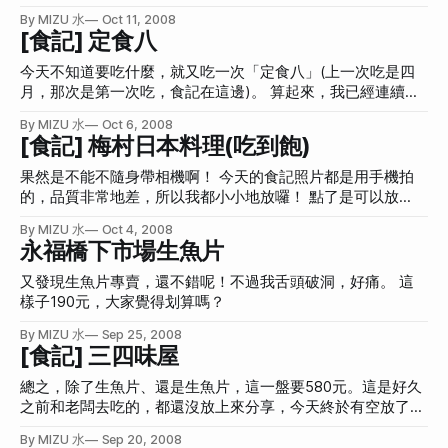
剛好離小春很近，就會去吃。而自從有次發瘋寫了小春和宮川
額上的菜單，根本就是在說「不吃這個不行」嘛！ 生魚蓋飯
By MIZU 水
Oct 11, 2008
的PK文之後，我又去了小春好幾次，每次去都會覺得好像有點
台北市松隆路339號 菜單：在Flickr →鮭魚親子丼 ２００元
[食記] 定食八
不同了耶！換椅子、換擺設，而這次去，還多了衛生紙。(……
→安康魚肝 １５０元 這家店鮭魚親子丼頗好吃的，不過比較
好像不是很值得一提，我只是想放扁扁的照片而已) 而且這次
小碗。價格和定食八及梭子一樣是200。 這是這家店的鮭魚親
今天不知道要吃什麼，就又吃一次「定食八」(上一次吃是四
明明是平常日去，卻很多人，可以說是爆滿啊！ 讓我、讓我
子丼： 比較一下定食八(食記在此)的鮭魚親子丼： 這是梭子
月，那次是第一次吃，食記在這邊)。 算起來，我已經連續三
不禁想到，難道、難道是因為我寫的PK文讓小春大勝，所以生
(食記在此)的鮭魚親子丼： 你覺得哪個好吃？ {democracy:5}
天吃生魚片了，真是太好命了啊！如果現在還有夏日部落格挑
意才越來越好嗎？然後，上次還發現，PK輸掉的宮川竟然倒
By MIZU 水
Oct 6, 2008
另外這是安康魚肝。我只吃了一點點，因為怕膽固醇太高。 !
戰，我應該會訂主題為「連續三十天生魚片」吧！然後再寫
[食記] 梅村日本料理(吃到飽)
了！變成「富生日本料理」，難道、難道這一切都是我造成的
[](http://hanamizuki.tw/wp-content/plugins/jquery-image-
「歡迎贊助我生魚片」，因為我很窮。XD 附上菜單。 很單
嗎？(大羞) 想太多了。 不過，這次去小春，真的有點人太
lazy-loading/images/grey.gif) 這是鮭魚蓋飯。真的蓋得滿滿
純，就八種定食，均一價200元。我在想，只能有八種定食的
果然是不能不隨身帶相機啊！ 今天的食記照片都是用手機拍
多，許多餐點都等好久好久才來，有
的。 最後，發現這傢伙也寫了生魚蓋飯。 杯盤狼藉：
話，也頗煩的，主廚想多做一種都不行。而且生魚片是固定九
的，品質非常地差，所以我都小小地放囉！ 點了是可以放
片，也就是鮭魚、鮪魚、旗魚各三片，然後外加一個生蝦，真
大，可是很模糊，唉！ 梅村日本料理 忠孝店 電話：02-
By MIZU 水
Oct 4, 2008
是完全制式化的日本料理啊！ 這是趁別人不注意，偷拍他的
27213456 店址：台北市大安區忠孝東路四段216巷32弄6號
永福橋下市場生魚片
「鮭魚親子丼」。 比較一下之前在梭子的鮭魚親子丼，你覺
網站：store.umemura.com.tw 營業時間： 午餐11-14時 ．晚
得哪個看起來好吃呢？(下圖是梭子的)(註：價格是一樣的
餐17-21時 費用：1030/兩人晚餐 這家店是一位朋友介紹的，
又發現生魚片專賣，還不錯呢！不過我舌頭破洞，好痛。 這
噢！) 最後是杯盤狼藉的樣子。
說以吃到飽來講，生魚片的品質還不錯，所以我就來了。價位
樣子190元，大家覺得划算嗎？
比小春和宮川貴一點點。以下是敘述我吃的東西。(才叫食記
By MIZU 水
Sep 25, 2008
嘛！) 這是海鮮魚翅，還滿喜歡的，不過這個東西的味道和其
[食記] 三四味屋
他東西不太搭，也就是說，吃完別的東西，再吃這個，會覺得
有點怪。 炸蝦天婦羅，普普。不能說不好吃，只是真的沒有
總之，除了生魚片、還是生魚片，這一盤要580元。這是好久
很優，不過同行的那位還滿喜歡的，所以後來又叫一盤，也是
之前和老闆去吃的，都還沒放上來分享，今天終於有空放了！
有拍照，下面會有。 這是跟她說「綜合生魚片，鮭魚多一
註：本文的圖片，都可以直接點就會變大哦！以後都會採取這
點」。很奇怪，
By MIZU 水
Sep 20, 2008
種方式。圖片點下去就不會跑到Flickr那個可怕的地方了。 這