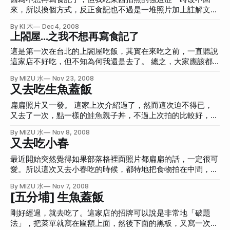
菜單。點菜方式大致有兩種，一種是套餐，一種是單點。以下
練下盤的力量，勉強算是小運動，完全沒其他運動，真是渾身
來，所以換個方式，反正食記也不過是一堆照片加上註解文
是套餐的清單。基本上一個人660元。 我前兩次都是點套餐，
不對勁。不知最近有沒有什麼跑跳鬧鬧登山的活動？或是，如
字，就直接用Flickr就好了，然後偶爾再摘到我的部落格就
第一次和親愛的樂團成員去吃（三個人），超讚，雖然Bass手
By KI 木
Dec 4, 2008
果買了這本書並且逼自己看完，我會不會就有辦法下定決心每
好，就像現在這樣。 因此之後應該不會有「一家餐廳我就寫
上閤屋...之我不想再寫食記了
阿文一直怕吃不飽，但最後其實滿飽的，
天跑步？ 先來自首一下我吃了什麼。我真的很不應該，其中
一篇」這種情況(那樣對餐廳太好了，何必呢？不過還是給他
還有一次燒烤吃到飽沒算進去。 其一、小春日本料理吃到飽
們h4的重要性)，除非真的太好吃或太難吃。之後美食文章，
這是第一次在台北的上閤屋吃飯，其實在來吃之前，一直聽說
這是大概第七次去吃小春，也是這大半年來的第五次，當然，
應該會用PK的方式或是摘錄Flickr整理好的食記過來。 儛‧洋風
這家店不好吃，但不知為何我還是去了。 總之，大家應該都
我現在不寫食記了，所以不能講太多。總之，小春老闆似乎一
和膳 食用日期：2008-12-02 星期二 (Flickr食記) 地址：台北
很熟悉，這家店位於東區華納威秀旁邊的Neo19的樓上，網站
眼就知道我會寫文誇獎他們，所以我一去，他們就送上鮭魚腹
By MIZU 水
Nov 23, 2008
市內湖區洲子街75號 (內湖科學園區) 電話：02-87973311 **
做的不是很好，不但有突然出現的嚇人音樂之外，table排版
又去吃生魚蓋飯
上來，害得我開始覺得鮭魚其他部位根本不能吃，因為腹部好
為何去？**老友聚會，感情諮詢，工作閒談 **最推薦菜色？**
的有點死氣沉沉。 我吃的是晚餐，大約一人九百。可以吃到
好吃。可是這不是每次都有，所以別羨慕我。 其二、全台灣
紅酒番茄！風味獨具，150元。 **一句評語：**生魚片很不
飽。 這邊的生魚片是直接放在那邊一堆一堆給你自己夾，很
扁扁照片又一發。 這家上次介紹過了，然而這次迫不得已，
第一好吃鰻魚飯
錯，但整體來說太貴。 原創一番 食用日期：2008-12-03 星
爽，所以我的暴力朋友第一盤就拿了這麼多。 我看到之後，(
又去了一次，點一樣的鮭魚親子丼，不過上次拍的比較好，一
期三 (Flickr食記) 地址：106台北市大安區敦化南路2段63巷58
⊙ o ⊙ ) 說也奇怪，多到這種程度，好像就會突然覺得沒那麼
樣好吃。 還有點一份生魚片，還不錯。 另外這家店的茶非常
號 電話：02-27551222 價位：吃到飽399加一成服務費菜單
By MIZU 水
Nov 8, 2008
好吃了。一般吃到飽的生魚片都是要跟服務人員點了之後，師
好喝，我問老闆這是什麼茶，他本來還不講，說是秘方，不過
又去吃小春
為何去？
傅才會切給你，雖然總會覺得每次都給一點點，但那樣反而比
後來被我套出來啦，就是麥茶+綠茶。為了不隨便外露商業機
較覺得珍貴，人還真是犯賤。 但雖然這樣講，能這樣挖一大
密，所以隱藏起來，呵呵！ 直接就杯盤狼藉。 話說回來，我
最近開始突然覺得如果部落格裡面照片都扁扁的話，一定很可
把的生魚片來吃還是很爽，上面那一段看看就好，因為真的很
都打不出「丼」這個字，每次都是去複製的，有沒有什麼好方
愛。所以這次又去小春吃的時候，都特地把食物拍在中間，然
爽啊！哈哈哈！不要取消掉嘛(突然怕上閤屋老闆看到我的文
法啊？
後上下留空，方便之後把上下剪掉弄成扁扁的照片。 扁扁的
章，就真的不讓客人自己拿了…真是自以為是)！再來個近照
By MIZU 水
Nov 7, 2008
照片點開會是Lightbox的原圖。所以我一張照片上傳到Flickr
[五分埔] 生魚蓋飯
吧！ 接下來第二盤，他們的柳葉魚沾的是照燒醬，真的超級
兩次，哦呵呵呵呵！都買了Pro帳號，一定要死命塞爆！不過
好吃的啊！之前我一直沒有很喜歡這種裡面都是乾乾的卵的
因為還是有點擔心Flickr，所以在電腦還是會存一份的啦 :D 因
剛好經過，就去吃了。這家店的招牌可以說是非常地「破題
魚，但偏偏身邊的人都很愛吃，搞得我好像也非得愛吃一樣。
為我老闆很喜歡吃小春日本料理，所以有時開完會或是怎樣，
法」，把菜單就寫在匾額上面，然後下面的黑板，又寫一次匾
不過照燒醬的柳葉魚真