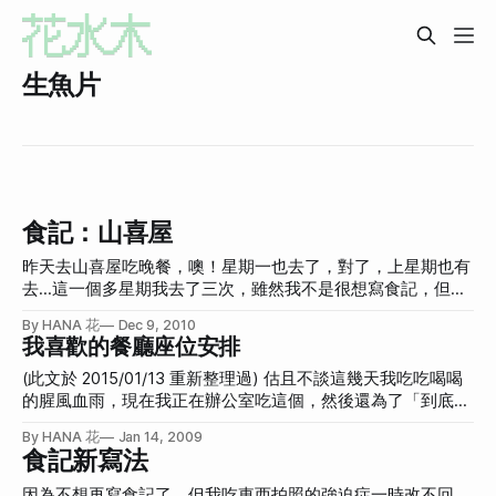
生魚片
食記：山喜屋
昨天去山喜屋吃晚餐，噢！星期一也去了，對了，上星期也有
去…這一個多星期我去了三次，雖然我不是很想寫食記，但這
家居酒屋可能有放安非他命，讓我欲罷不能！ 餐廳的外觀、
By HANA 花
Dec 9, 2010
內裝潢可以到我的Flickr觀看：2010-12-08_山喜屋 營業時
我喜歡的餐廳座位安排
間、訂位、地點請看山喜屋官方網站：
http://www.yamakiya.com.tw/ 點菜方式 一入座就送上生菜
(此文於 2015/01/13 重新整理過) 估且不談這幾天我吃吃喝喝
+沾醬，真的很好吃，我不禁也想自己弄弄看。沾醬大概是日
的腥風血雨，現在我正在辦公室吃這個，然後還為了「到底是
式魚醬油+蒜泥味噌。我家沒有蒜泥味噌所以用普通味噌取
為巧克力還是餅乾而吃的」而煩惱不已，回頭看了看辦公桌，
By HANA 花
Jan 14, 2009
代，高麗菜用萵苣取代，醬油去松青超市買魚醬油，也很不
有蛋捲、泡麵、酸酸條、小七特濃紫海苔洋芋片，都是好好吃
食記新寫法
錯！ 【UPDATE】網路上查到：這個沾醬是用黑白芝麻、柚子
的東西，可是我變胖了(瞬間自首)。 然後瑜珈的課程又結束
醬、肉桂粉下鍋翻炒一小時，再加入醬油中 一邊開胃一邊看
了，現在我除了洗完澡吹頭髮的時候，半蹲著(坐假椅子)來訓
因為不想再寫食記了，但我吃東西拍照的強迫症一時改不回