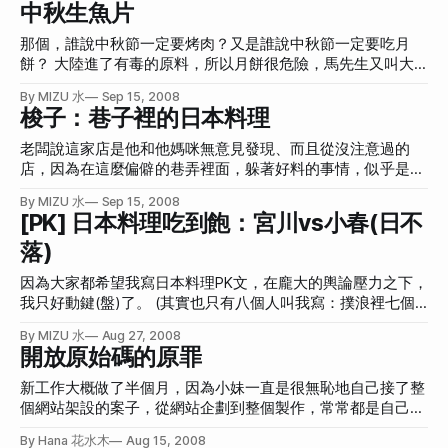
中秋生魚片
家店滿多人介紹過了，所以我就不多介紹，總之就是類似在復
興南路那附近吧！(還真不專業，一般食記都會寫出詳細的店
那個，誰說中秋節一定要烤肉？又是誰說中秋節一定要吃月
家資訊的，可是，我想說現在大家都很會找股溝大神嘛！店名
餅？ 大陸進了有毒的原料，所以月餅很危險，馬先生又叫大
都給你了，還怕找不到嗎？) 這是第二次去，上一次是跟同事
家節能減碳不要烤肉，但是中秋節還是得吃東西吧！所以就吃
By MIZU 水
Sep 15, 2008
去(上次的食記在這)，但人事已非，這次是跟老闆去。 這是生
「中秋生魚片」吧！ 嘿嘿嘿嘿嘿！這是之前「發現永和有生
梭子：巷子裡的日本料理
魚片特寫。 應該是鮭魚和旗魚吧？ 生牛肉，290元，很好
魚片專賣」這篇文章說的那家店買的，今天這些總共250元。
吃。 生牛肉特寫。 炸豆腐，好像是80元？ 算得上好吃，可是
只是，下次一定要記得跟老闆拿生魚片醬啊！要不然，家裡也
老闆說這家店是他和他媽咪無意見發現、而且從沒注意過的
我太愛豆腐，對豆腐要求稍高一點，至今覺得還是蝴蝶的「蟹
應該隨時準備生魚片專用醬油，今天是用醬油膏，真的很破壞
店，因為在這麼偏僻的巷弄裡面，躲著好料的事情，似乎是不
黃豆腐」比較好吃(食記在這邊：情人節的蝴蝶餐)。誠心建
口感。所以我大多都沒加醬就吃了，鮭魚不加醬變得比較差一
太常見。 去的時候都沒什麼人，所以有機會聽到店家老闆聊
議。 這是蝴蝶的蟹黃豆腐和特寫，真的好好吃，我現在又好
By MIZU 水
Sep 15, 2008
點，但另一種魚(是鯛魚嗎？)不加醬倒是滿甜的噢！
他開店的事情。很明顯可以知道店家老闆和他老婆是真的因為
[PK] 日本料理吃到飽：宮川vs小春(日不
想吃。 所謂劇院料理，當然要有劇院。這天是在放某部電
「興趣」和「熱情」在做的。有幾點小道消息。 首先，他說
影，你猜得出來嗎？
落)
微風廣場樓下超市的生魚片很棒。 然後，他說鮭魚子要從挪
威運來的才好，美加地區的略遜一籌。 他還講了許多開店的
因為大家都希望我寫日本料理PK文，在龐大的輿論壓力之下，
事，比方說租金、房東、魚的保存，他說這種海鮮料理食材很
我只好動鍵(盤)了。 (其實也只有八個人叫我寫：撲浪裡七個
難搞，因為最多最多，只能保存兩天就一定不能賣了，所以風
+Twitter上1個)。 這次會分很多小節來PK。 **PK主題：**日
險很高。然後他還說，他最討厭客人一進來就問「ㄟ那個生魚
By MIZU 水
Aug 27, 2008
本料理吃到飽哪一家比較讚？ **PK對象：**宮川日本料理敦
片新不新鮮啊？」他說問這個很無聊，因為沒有一個店家老闆
開放原始碼的原罪
南分店 vs 小春日本料理敦南店(似乎沒其他分店) PK評分標
會說「不新鮮」啊！ 就像白癡記者很愛問「你媽死了，你難
準： 店家網路搜尋(4%) 店家外觀(7%) 進去的第一印象(9%)
新工作大概做了半個月，因為小妹一直是很無恥地自己接了整
過嗎？」這種問題。雖然可能大家都會有這樣的疑問，但真的
服務費/服務態度(9%) 食物豐富x好吃度(24%) 生魚片種類x新
個網站架設的案子，從網站企劃到整個製作，常常都是自己全
問出來，就是很蠢。 點了鮪魚刺身。算是有到入口即化的程
鮮度(24%) 價位(18%) 吃完爽度(5%) **PK主審：**花水木
部包辦，是個很會偷雞摸狗、不折不扣的Script Kiddie。美工
度，很不錯。這樣6片要價150元，一片25元，以新鮮度來講
By Hana 花水木
Aug 15, 2008
**PK日期:：**宮川(2008-08-24)、小春(2008-08-25) 第一