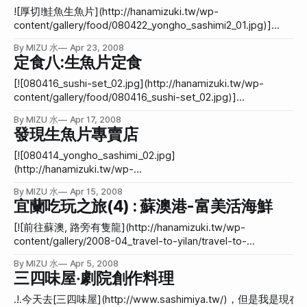
巷亭應該不會陌生。我也是。一直聽許多人推薦小巷亭，讓我
![厚切!鮭魚生魚片](http://hanamizuki.tw/wp-
不斷雀躍地想嘗試。到了今年生日那天終於有人帶我去了(雖
content/gallery/food/080422_yongho_sashimi2_01.jpg)]
然因為迷路，到的時候已經剩最後一盤，但我還是很高興)，
(http://hanamizuki.tw/wp-
By MIZU 水
Apr 23, 2008
但這次的食記的照片是我第二次去小巷亭的經過。 最上面那
content/gallery/food/080422_yongho_sashimi2_01.jpg "厚切!
定食八:生魚片定食
張圖是生魚片，一盤180元，要拿幾盤都行(廢話)，非常好
鮭魚生魚片")今天小狗買了生魚片給我吃(她真是溫柔聰明的好
吃，而非像一般只有鮭魚能入我口，而是每種都好吃。帶我去
人)，這家是她一直推薦的生魚片專賣，也有賣握壽司。 上次
[![080416_sushi-set_02.jpg](http://hanamizuki.tw/wp-
的很會說故事男因為不吃生魚片(我馬上問「那你來尬
我在家附近找到的那家生魚片專賣店，我已經覺得很不錯了，
content/gallery/food/080416_sushi-set_02.jpg)]
麻？」)，所以我天經地義地全部自己吃掉了。 [!
沒想到還有另一家也不錯的，今天吃的這家店位於永福橋下橋
(http://hanamizuki.tw/wp-
[080522_shtfood_
By MIZU 水
Apr 17, 2008
後右轉的那個菜市場裡面。 永和，突然就變成一個好地方
content/gallery/food/080416_sushi-set_02.jpg) 今天中午蓋
發現生魚片專賣店
了。 瞧！洋芋片有厚切，生魚片當然也有。這家生魚片真的
滋老闆不在，所以大夥兒一道跑出去吃午餐。我們到大坪林捷
切得很厚，吃起來很紮實。不過小狗說這樣太厚，吃起來比較
運站附近的定食八吃。我點生魚片定食。 我好像前兩天才說
[![080414_yongho_sashimi_02.jpg]
少片。也是有道理啊！ [![厚切!鮭魚生魚片](http://hanamizuki.
過我對生魚片的狂熱，今天大家就選這家店，真是讓我覺得備
(http://hanamizuki.tw/wp-
感溫馨。 不過同行的男同事也全都吃生魚片定食，女生是點
content/gallery/food/080414_yongho_sashimi_02.jpg)]
By MIZU 水
Apr 15, 2008
照燒牛小排、鮭魚子和和風蒲燒鰻魚這種。總之我也點生魚片
(http://hanamizuki.tw/wp-
宜蘭吃玩之旅(4) : 蘇澳港-富美活海鮮
定食，變得好像一點都不淑女。 生魚片定食一整個是這個樣
content/gallery/food/080414_yongho_sashimi_02.jpg)最近
子的。 生魚片的特寫。 其實還不錯！以200元的價位來講，
跟隨著一些癮頭，對於生魚片的癮也越來越無法收拾。 打字
[![前往蘇澳, 路旁有隻龍](http://hanamizuki.tw/wp-
真的很不錯，湯還可以喝到飽。總之可以吃到非常地飽。套句
打到一半，嘴巴就會有生魚片的味道(現在也是)，好想吃生魚
content/gallery/2008-04_travel-to-yilan/travel-to-
Gene的話來說，嗯！CP值很高！
片呀！ 洗澡洗到一半，突然很希望吃生魚片。 睡覺突然驚
yilan_080.jpg)](http://hanamizuki.tw/wp-
By MIZU 水
Apr 5, 2008
醒，也會想到生魚片。 早上一起床，也會想著生魚片，到底
content/gallery/2008-04_travel-to-yilan/travel-to-
三四味屋‧劇院創作料理
什麼時候吃得到？ 在學校上課，會想著等一下要吃生魚片，
yilan_080.jpg "前往蘇澳, 路旁有隻龍")第二天，大夥兒前往蘇
不知道吃不吃得到。 躺著睡不著的時候，會想著如果現在旁
澳港。由品涵騎著重車帶路，開了一段不小段的路程。沿路上
.!.今天去[三四味屋](http://www.sashimiya.tw/)，但是我是現
邊有生魚片，會是什麼感覺。 一定是幸福的吧！ 加上超辛辣