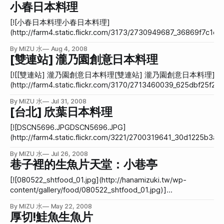
部分會去找一堆類似型態的網站當作參考，程式部分就用開放
算是合理。 我點鮭魚肚丼飯，把生魚片就這樣放在飯上。150
小春日本料理
節、店家網路搜尋 **宮川：**名字取的比較獨特，而且有自行
原始碼的內容管理平台或是我本來就熟悉的Wordpress來做。
元。 老闆點鮭魚子丼飯，
架設網站。因此SEO算是做得比較好，在google搜尋宮川，有
到新公司之後，老闆看過我的作品，其中有一個是用Xoops架
[![小春日本料理小春日本料理]
許多結果都跟宮川日本料理有關。 <
的，當時客戶要的就是論壇和一些可以自行上架的頁面，所以
(http://farm4.static.flickr.com/3173/2730949687_36869f7c1e.j
用Xoops剛剛好。老闆看了之後，很喜歡這樣的做法，雖然懶
(http://www.flickr.com/photos/hanamitsuki/2730949687/ "Flic
By MIZU 水
Aug 4, 2008
了點，可是很方便！就要我也用這個方法做一個他們的案子。
花水木 的 小春日本料理")看起來網友對｢[小春日本料理]
[雙連站] 瀧乃園創意日本料理
因為是新工作的關係，我又陷入新工作的熱戀期，所以我非常
(http://0rz.tw/5f4yc)」的評價不一，但不管是因為配空氣吃的關
用心，絕不允許之前用Xoops做爛(指原始碼亂)的情況發生。
係，或是因為我腸胃炎外加感冒發燒所以味覺有問題，總之，昨
[![[雙連站] 瀧乃園創意日本料理[雙連站] 瀧乃園創意日本料理]
這次我重拾了很久沒碰的Joomla!。 但後來在山洞裡面遇到兩
小春真的好好吃！ 昨天重大的事情應該是BoF，但我實在不想提了，
(http://farm4.static.flickr.com/3170/2713460039_625dbf25f2.jp
位程式設計師，他們在知道我是用這種開放原始碼的系統之
還是來一下美麗的生魚片照片吧！ 這是第一盤，是跟師傅說要「時
(http://www.flickr.com/photos/hanamitsuki/2713460039/ "Flick
後，分別兩次痛痛地攻擊我。 一個是跟我說用開放原始碼接
By MIZU 水
Jul 31, 2008
令生魚片」、「鮭魚生魚片」和「綜合生魚片」各一份。 第二盤，
上 花水木 的 [雙連站] 瀧乃園創意日本料理")前幾天跟國中同學
[台北] 欣葉日本料理
案是犯法的，雖然我只會害到公司，個人應該沒事，但這仍舊
這是跟師傅說要鮭魚生魚片五份和旗魚(?)生魚片一份，不太確定
的，這家店在雙連站附近的巷子裡，店裡很舒服。 握壽司，其中鮭
是很不應該的。他叫我要清楚地讓老闆知道我在幹這種有風險
但是結論是無論菜單上你寫幾份，
魚握壽司的鮭魚份量真大，吃起來非常非常滿足。 鮭魚炒飯，正常
[![DSCN5696.JPGDSCN5696.JPG]
的事情，不希望到時老闆有被騙的感覺。(鄭重聲明：用Open
好吃。 天婦羅，配烏龍麵吃，大家是會把炸蝦放進烏龍麵的湯裡
(http://farm4.static.flickr.com/3221/2700319641_30d1225b3a.j
Sour
嗎？那樣好奇怪哦！ 烤牛肉，也很不錯。 炸豆腐，正常好吃，但還
(http://www.flickr.com/photos/hanamitsuki/2700319641/ "Flick
By MIZU 水
Jul 26, 2008
是比較想念美觀園的炸豆腐。 最後店家還送綠豆薏仁湯呢！ 整體來
花水木 的 DSCN5696.JPG")這幾天生魚片的癮頭又上來了，所
巷子裡的生魚片天堂：小巷亭
說還不錯，最後因為吃不完，店家還很輕切地幫我們打包，服務
帶去吃「[欣葉日本料理]
度很好。
(http://www.shinyeh.com.tw/japan.htm)」。欣葉算是「食材
[![080522_shtfood_01.jpg](http://hanamizuki.tw/wp-
大眾食堂」，價位不低但也不高，餐廳不錯但又沒太高級，介於
content/gallery/food/080522_shtfood_01.jpg)]
的那種，不是聊天談心的好地方，因為不安靜。 價位大約兩人1650
(http://hanamizuki.tw/wp-
By MIZU 水
May 22, 2008
元。自助型的，隨你拿隨你吃。 來這種地方第一個就是吃生魚片。
content/gallery/food/080522_shtfood_01.jpg)吃得太忘我，
厚切!鮭魚生魚片
有位師傅會隨時等你跟他點生魚片，但一次都不會給太多。
忘記拍巷口的樣子。 相信喜歡生魚片、日本料理的您，對小