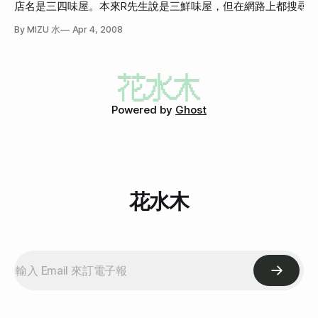
他還會對我們做手勢。這條路他似乎騎過很多次，知道哪裡有
店名是三四味屋。本來R先生說是三鮮味屋，但在網路上都搜尋
的芥末，一整個就是非常的快樂啊！！ 不過在台北要吃到好
測速照相。因此當快要接近測速照相的點時，他就會單手往後
一家店開久了，卻在網路上搜尋不到，真的挺神奇的。後來到了
吃新鮮的生魚片，
By MIZU 水
Apr 4, 2008
揮要我們開慢一點。不時他自己還是衝到消失，然後過一陣子
看這個招牌，又以為是「三仙味屋」。你看你看，像不像三仙味屋
發現他在路邊停著等我們，真的很像遛狗時狗狗太過興奮，都
[三四味屋三四味屋]
要跑好遠等主人一樣。 [![重車旁邊的老阿伯更厲害!還有擋風
(http://img213.imageshack.us/img213/5521/20080407161149vz
玻璃跟製物箱!!](http://hanamizuki.tw/wp-
總之，不是三鮮味屋，不是三仙味屋，是「三四味屋」啦！這是
content/gallery/2008-04_travel-to-yilan/travel-to-yilan_085.
肉。出乎意料之外的好吃，我本來就愛吃牛肉，雖然我是金牛座
牛，照理說我應該對牛好一點，可是，我就是喜歡吃牛啊！ [!
Powered by
Ghost
[080403_sashimiya_01.jpg080403_sashimiya_01.jpg]
(http://hanamizuki.tw/
花水木