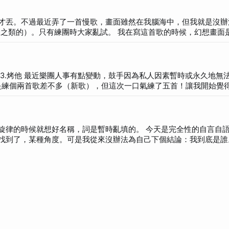
是文藝或趨勢相關，而臉書太多熟人我會害羞），在這一撲：昨晚睡
上唯一可以治療我的絕望性寂寞而又不是我的愛人（很顯然我現在無
丟。不過最近弄了一首慢歌，畫面雖然在我腦海中，但我就是沒辦法用
大家亂試。 我在寫這首歌的時候，幻想畫面是帶有聖靈
，但我無法保證我有辦法把我的想法寫成歌詞。我需要更多的歐格奶
副歌希望有「夏天很安靜的在炎熱的柏油路上幻想」的感覺，希望搭
喜好才有辦法偵測出他到底要什麼（這也需要很多經驗）。 而形容的太
部分接案子的情況都是這樣）。而我的Alpha版本的demo也做的
旋律、和弦和整體感覺。） 歌詞： 「還記得第一次一起逛夜市
都是練個兩首歌差不多（新歌），但這次一口氣練了五首！讓我開始覺
你害羞堅定的握住我的手」 你不耐煩的說你早已忘了 尬麻提無聊的往事 曾經幻想
都使不上力，練團時最後幾乎沒聲音了，必須快快好起來才行。 原本一
nova風格，第一次套起來，感覺滿有味道。 原本的Acoustic版
稱，詞是暫時亂填的。 今天是完全性的自言自語。 我有自
覺得鬼才知
到了，某種角度。可是我從來沒辦法為自己下個結論：我到底是誰。 失
。應該說是需要找到一個可以完全做自己的園地，就算不是頂厲害，
圓其說的成份很大。後來經過成長必然碰見的一些人事物，慢慢改變
水(H2O)黏稠一點。可
近很近，近到可以看得到水珠的地步。一開始是比較大顆的，然後可