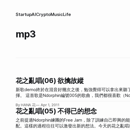
Startup
AI
Crypto
Music
Life
mp3
花之亂唱(06) 欲擒故縱
新歌demo終於在混音好幾次之後，勉強覺得可以拿出來
揮。 這首歌是Ndorphin編號005的歌曲，我們都很喜歡（Ndorphin）。之所以是005，不是05或是5，是因為在排資料夾的時候，10可能會
和1開頭的排一起，沒辦法乖乖按照數字排序，所以一定要在
By HANA 花
Apr 1, 2011
歌，所以一開始就從001開始編號。超熱血！ 我個人最喜歡最後面吟唱「我早已走遍沙漠…」那一段。我自己認為這不是一首平易近人的
花之亂唱(05) 不得已的想念
歌，所以可能要聽個四次才會慢慢知道我們為何喜歡，希望大家有點耐性。(´･_･`) ——- 歌詞： A 
摸不到 教人更是心癢 我的美 究竟在哪 跟隨著你死掉 得意忘形的你 也忘了我 B 距離產生信仰 我的曖昧叢生 你的進退自如 讓我 張大眼睛 就
之前提過Ndorphin練團的Free Jam，除了訓練自
範 思想開始旋轉 愛意不斷增加 連謊
配。這樣的過程往往可以激發出新的想法。今天的花之亂唱就