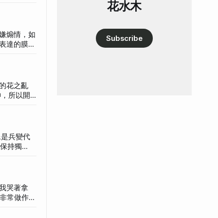
花水木
嫌煽情，如
Subscribe
表達的膜的
始想念、寂
奈何的冷掉
的花之亂
次只一小步
歌只有一
自保持獨
。另外男女
友就應該分
我哭著拿
了談愛情也
得非常做作。