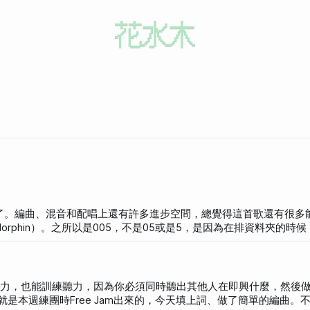
聽了。編曲、混音和配唱上還有許多進步空間，總覺得這首歌還有很多
編號1的時候想好你最後會到幾位數，就用0加滿。我們認為我們要寫
你的眼 總是藏著 虛無的色彩 看的見 卻
己即興的能力，也能訓練聽力，因為你必須同時聽出其他人在即興什麼，然後
言也甘之如飴 C 你愛欲擒故縱
是本週練團時Free Jam出來的，今天填上詞、做了簡單的編曲。