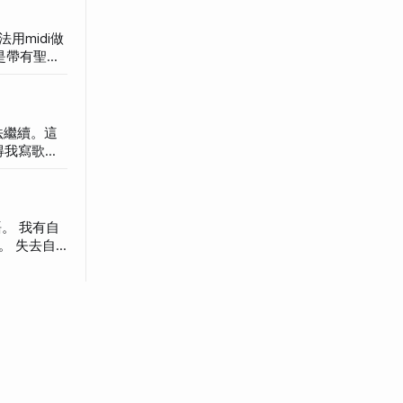
前又哭了，
法取得）的
midi做
茲。所
配許多留白
非常簡單：
得我寫歌速
直
去自
但有自己的
了。 大
以很順利的