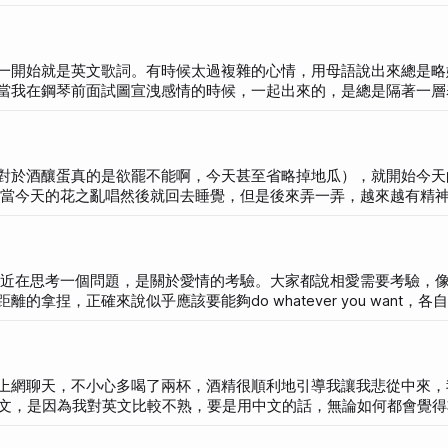
，既甜蜜又苦澀的感覺。 不得已的想念 台北是持續的雨天
一開始就是英文歌詞。有時候太過複雜的心情，用母語說出來總是略
當我在鋼琴前面試圖宣洩感情的時候，一起出來的，是總是隔著一層
都有通電話。超過這個時間，如果對方稍微冷淡或不耐煩，我就會開
了，我還是哭哭啼啼很難過想見面，可是心底原本熱熱的心已經無可
對於酒釀蛋真的是欲罷不能啊，今天甚至省略掉地瓜），就開始今天
可以維持更久。我希望一切都可以在小心翼翼的情況下，慢慢地，一
不過音色仍舊是Hip Hop音色，所以變成一種很特別的感覺。 這首歌的發
重複的樂句），很像我。 寫完曲之後，本來想延續花之亂唱的
疙瘩。因為最近薑茶喝太多，喉嚨有點沙啞，所以只有錄一次。另外
捏，正確來說似乎應該要能夠do whatever you want，各
方而改變自己的生活，似乎是種錯誤。 然後如果跟別人說跟男友
一週見面兩三次、對婚姻抱持悲觀想法、仍舊享受自己一個人的生活
n。然後，基本上不約定三個月以後的事情。 可是我從來不是這樣，
如果房子夠大的話那是很OK的，每天都要聯絡。另外我覺得男女朋
上網聊天，不小心多喝了兩杯，酒精很順利地引導我讓我悲從中來，
果能夠一起創業也是很棒的（前提是真的要有感情基礎），在一起除
用英文，是因為我對英文比較不熟，要是用中文的話，無論如何都會覺
可以談時事、生活、工作、想法等所有事情，然後一起規劃可預見的未來等等。 我只想要緊緊擁抱。 不過
我想一定是很悲傷吧！對於那
我的傷口。 隔天我習慣性地到噗浪求救（說起來噗浪