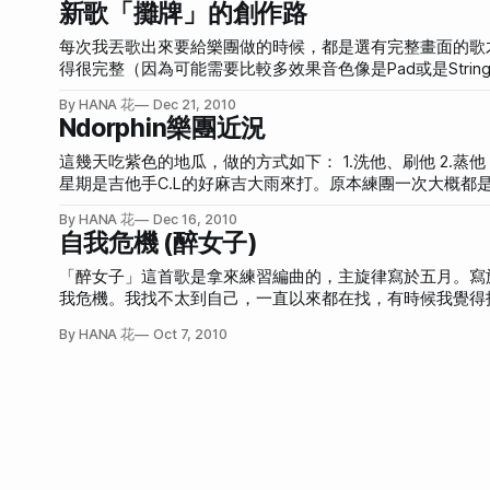
新歌「攤牌」的創作路
真的是訴苦的好所在，因為推特不會有人鳥我除非我發表的
我真不想這樣下去。有人建議我去寫歌。咦對耶！這個世界
每次我丟歌出來要給樂團做的時候，都是選有完整畫面的歌才
東西，就是音樂！ 所以我就真的跑去寫歌了。 不過說是寫歌，其實是寫詞。曲本身是早就陸陸續續完成的，只是，一直沒有詞。每週五的
得很完整（因為可能需要比較多效果音色像是Pad或是String之類的）。只有練團時
單元我稱之為「花之亂唱」，是因為我可以確定我每週寫曲
味道、純淨感覺的。主歌主旋律拍子設計的比較鬆，第一次
By HANA 花
Dec 21, 2010
和拖拖拉拉的感覺帶出特別的味道。 但是我雖然這樣形容了，還是很抽象，好像接案子的時候，最怕碰到客戶說「我要網站看起來漂亮、
Ndorphin樂團近況
時尚、可愛且有風格」，我都必須先去調查客戶的身家背景和周邊
過於飄渺，其實原因也是因為自己也不太確定自己要什麼（大
這幾天吃紫色的地瓜，做的方式如下： 1.洗他、刷他 2.蒸他 3.烤他 最近樂團人事有點變動，鼓手因為私人因素暫時或永久地無法繼續。這
（Alpha版本：指的是我自己在家用midi做的簡單版本，目的是讓團員知道主
星期是吉他手C.L的好麻吉大雨來打。原本練團一次大概
度好像快被練歌速度追上了，我得繼續好好加油。最近感冒喉嚨
By HANA 花
Dec 16, 2010
很煩惱「她」這首歌的樂團版編曲要如何做，大雨的點子，是做看看basa
自我危機 (醉女子)
本： 大雨basanova版：（第一次練，粗糙勿怪） 我的心從nowhere跑到somewhere之後，最近又回到工作和樂團上面，我喜歡這樣的狀
態。我要繼續保持我的獨立精神，努力充實自己。 關於團名，我們樂團叫做Ndorphin。不過前陣子我動搖了，某個時間點上面，忽然有第
「醉女子」這首歌是拿來練習編曲的，主旋律寫於五月。寫旋律的時候就想好名
三者「甜蜜重擊」這個名字打到我的心，加上之前去表演時介紹 「大家好我們是Ndorphin，請加入我們的Facebook」 時，都
我危機。我找不太到自己，一直以來都在找，有時候我覺得找
道要怎麼拼，就算喜歡
己可能很恐怖，但知道自己從來沒有得到自己，那更是失落
By HANA 花
Oct 7, 2010
位置、想法得以發揮。 想法得以發揮。 大部分的時候都沒辦法。 有自我危機之後更慘。 還沒想太多的時候，旋律就這樣可以哼出來，沒想
太多這到底是好是壞，當然還是會稍微想，可是自欺欺人、自
約十五歲的時候，我發現我是水，可以變成各種形狀。體內有很多水珠。 本來是很大顆的水珠。說是水珠，其實又比
以說是勾芡過了的水，但是還是很清澈的。並且是近看，很
流出來，集中起來，成為一個個體水珠。 後來因為成長，