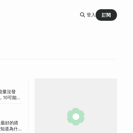
登入
訂閱
能量沒發
999首
做最好的搭
不知道為什