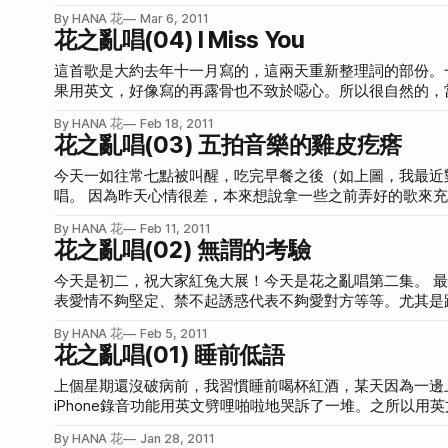
麼，雖然這組和弦很簡單，沒有特別華麗或是複雜，但卻好對我的味，就是那種
By HANA 花
Mar 6, 2011
冷到沒感覺 想像不出你那邊 更冷的感覺 那溫度從沒出現 在我這邊 新鮮 更多矛盾的情結 當距離縮短一點 是不是 真的 更好一點 但是我沒勇
花之亂唱(04) I Miss You
氣走遠 這舒適圈 當我們再努力靠近一點 是不是說 就能 快樂一點 但是連這都不確定的我 又該得到什麼？ 每當我睜開雙眼 想看到你的臉 照
理說應該簡單 對我們來講卻困難 到不可理喻 沒有人圈住我 我卻走不近你 看著愛如潮水 她來了又退 誰會喜歡這種感覺 當距離縮短到完全
這首歌是大約去年十一月寫的，這兩天重新整理詞的部份。
沒有 是不是
果用英文，好像寫的再露骨也不致於噁心。所以很自然的，
英文。 寫這首歌，是想說一種想念，在沒有向他表達、也沒有回應的情況下，可以維持多久？根據我以前談過的遠距離戀愛（非單方面思
By HANA 花
Feb 18, 2011
念），我最多最多可以大約兩個多月不見面，而且還是每天
花之亂唱(03) 五拍音樂的雞皮疙瘩
寞到哭泣，然後為了不要哭而壓抑感情，最後就沒感覺了。 另一次經驗是男友為了某事件很生氣說要兩星期不聯絡（完全斷訊），我的想
念、哭泣、壓抑到沒感覺更是壓縮的更短，雖然兩週後聯絡
今天一如往常七點被叫醒，吃完早餐之後（如上圖，我最近
了。 也就是說，一直以來我都太過脆弱，我沒有可以被糟蹋的堅定感情，尤其時如果被冷淡對待的時候。 所以這首歌是說堅定的感情，是
唱。 因為昨天心情很差，本來想說拿一些之前弄好的歌來充當今天的花之亂唱然後就回去睡覺，但是後來弄一弄，越來越有精神，所以開
我追求的，那種強壯而獨立的感情。沒有過多的期待，所以
始寫新歌。一開始目標是Hip Hop。 選了一系列Hip Hop的音色之後，玩一玩忽然很有靈感，這個靈感是五拍的節奏。對，這首歌是從節奏
By HANA 花
Feb 11, 2011
開始的。一直都很想嘗試5拍或7拍的歌，剛好今天被我玩起來了！
花之亂唱(02) 無謂的考驗
想是Hip Hop鼓的音色，然後是鋼琴。我個人很喜歡這首歌的鋼琴Riff（不斷
呻吟系歌詞，不過後來想想還是填中文詞好了。歌名是雞皮
今天是初二，祝大家紅兔大展！今天是花之亂唱第二集。 最近在思考一個問題，是關於愛情的考驗。大家都說相愛需要考驗，像是兵變代
遍，大家喜歡的話我再好好製作完他。
表愛情不夠堅定、禁不起誘惑代表不夠愛對方等等。尤其是距離的拿
立，各自擁有自己的生活，然後依舊相愛，保持新鮮感。如果為了遷就對
By HANA 花
Feb 5, 2011
每天黏在一起，就會被瞧不起。最好的男女朋友關係好像是
花之亂唱(01) 睡前低語
朋友不要一起工作，不要永遠活在兩人世界，相處的時候就是have fu
我只要愛一個人就會想膩在一起，雖然我不喜歡住一起，但
上個星期還沒破病前，我習慣睡前喝杯紅酒，某天因為一邊
享所有事情，我總是想把生活中的枝微末節都跟對方說。如
iPhone錄音功能用英文劈哩啪啦地哭訴了一堆。之所以
所以我自言自語的時候傾向用英文（不是我自豪，我還滿常自言自語的）。 這個睡前低語我到現在還沒聽，
By HANA 花
Jan 28, 2011
個時間點，沒有內斂好感情的我，後來的我都是帶著懼怕的。怕過去的我勾起現在的