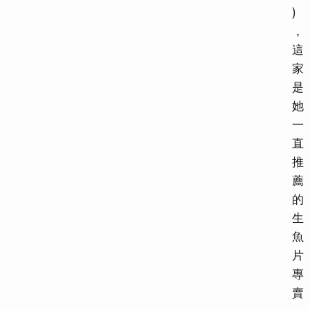
)
，
這
家
是
她
一
直
推
薦
的
生
魚
片
專
賣