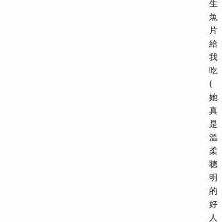
生
魚
片
給
我
吃
(
她
真
是
溫
柔
聰
明
的
好
人