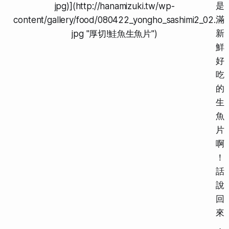
是
jpg)](http://hanamizuki.tw/wp-
滿
content/gallery/food/080422_yongho_sashimi2_02.
新
jpg "厚切!鮭魚生魚片")
鮮
好
吃
的
生
魚
片
啊
！
話
說
回
來
，