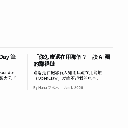
 Day 筆
「你怎麼還在用那個？」談 AI 圈
的鄙視鏈
ounder
這篇是在抱怨有人知道我還在用龍蝦
，好想大吼「我
（OpenClaw）就瞧不起我的鳥事。
心情。
By Hana 花水木
Jun 1, 2026