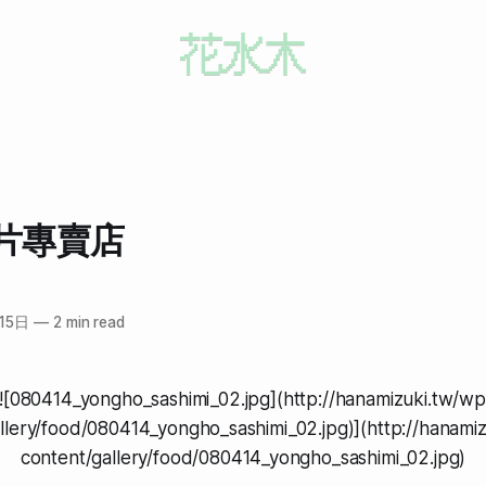
片專賣店
15日
—
2 min read
[![080414_yongho_sashimi_02.jpg](http://hanamizuki.tw/wp
llery/food/080414_yongho_sashimi_02.jpg)](http://hanami
content/gallery/food/080414_yongho_sashimi_02.jpg)