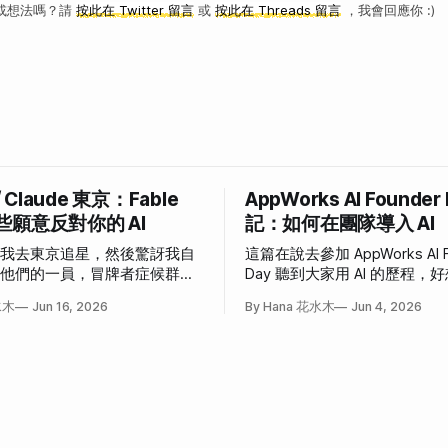
或想法嗎？請
按此在 Twitter 留言
或
按此在 Threads 留言
，我會回應你 :)
/ Claude 東京：Fable
AppWorks AI Founder
些願意反對你的 AI
記：如何在團隊導入 AI
說我去東京追星，然後驚訝我自
這篇在說去參加 AppWorks AI F
為他們的一員，冒牌者症候群大
Day 聽到大家用 AI 的歷程
事。
也這樣」和「我也想這樣」的
水木
Jun 16, 2026
By Hana 花水木
Jun 4, 2026