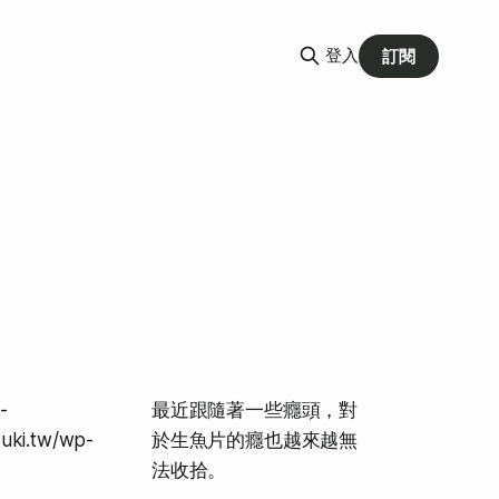
登入
訂閱
-
最近跟隨著一些癮頭，對
zuki.tw/wp-
於生魚片的癮也越來越無
法收拾。