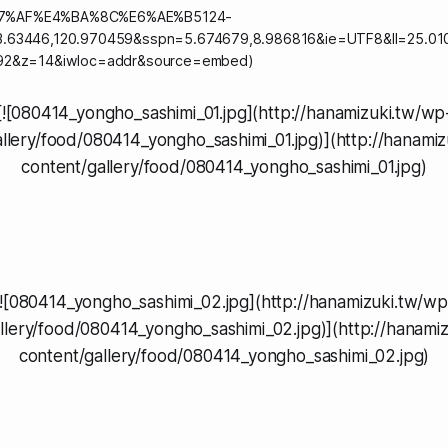
7%AF%E4%BA%8C%E6%AE%B5124-
.63446,120.970459&sspn=5.674679,8.986816&ie=UTF8&ll=25.010
92&z=14&iwloc=addr&source=embed)
[![080414_yongho_sashimi_01.jpg](http://hanamizuki.tw/wp
llery/food/080414_yongho_sashimi_01.jpg)](http://hanami
content/gallery/food/080414_yongho_sashimi_01.jpg)
[![080414_yongho_sashimi_02.jpg](http://hanamizuki.tw/wp
llery/food/080414_yongho_sashimi_02.jpg)](http://hanami
content/gallery/food/080414_yongho_sashimi_02.jpg)