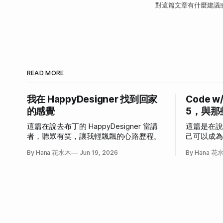
對這篇文章有什麼建議
READ MORE
我在 HappyDesigner 找到回家
Code w
的感覺
5，與那
這篇在說去布丁的 HappyDesigner 當講
這篇是在
者，聽眾有笑，讓我輕飄飄的心路歷程。
己可以成
發作的故
By Hana 花水木
Jun 19, 2026
By Hana 花