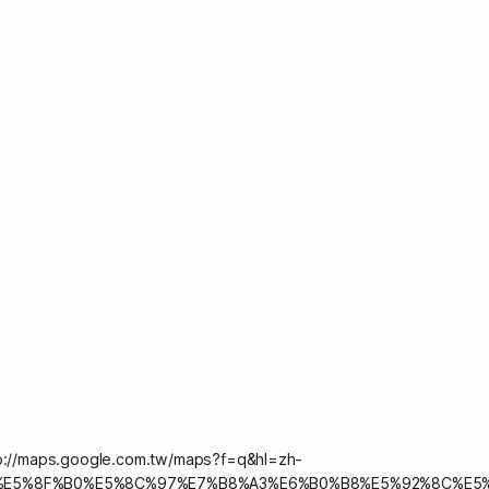
/maps.google.com.tw/maps?f=q&hl=zh-
%E5%8F%B0%E5%8C%97%E7%B8%A3%E6%B0%B8%E5%92%8C%E5