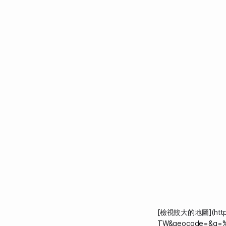
[檢視較大的地圖](http:/
TW&geocode=&q=