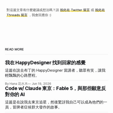
對這篇文章有什麼建議或想法嗎？請
按此在 Twitter 留言
或
按此在
Threads 留言
，我會回應你 :)
READ MORE
我在 HappyDesigner 找到回家的感覺
這篇在說去布丁的 HappyDesigner 當講者，聽眾有笑，讓我
輕飄飄的心路歷程。
By Hana 花水木
Jun 19, 2026
Code w/ Claude 東京：Fable 5，與那些願意反
對你的 AI
這篇是在說我去東京追星，然後驚訝我自己可以成為他們的一
員，冒牌者症候群大發作的故事。