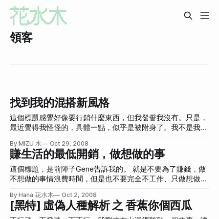
領客
找到我的混搭新風格
這個標題感覺好像要行銷什麼東西，但我發誓我沒有。只是，
最近覺得我怪怪的，具體一點，似乎是被附身了。我不是我自
己，所以很自然的開始找尋自我。我越來越不知道自己是什麼
By MIZU 水
Oct 29, 2008
東西，壓抑久了，或是被像捏麵人一樣捏久了，就會忘記自己
賺生活的最低開銷，做想做的事
原本的樣子。當外力解散之後，真的我，會是什麼形狀呢？
所以我開始審視自己。雖然感覺很老成，不過算了！ 我發
這個標題，是前陣子Gene告訴我的。 就是不要為了賺錢，做
現，我有著三分鍾熱度、專注力不夠以及欠缺責任感這些缺
不想做的事情浪費時間，但是也不要完全不工作、只做想做的
點，很不好我知道。而這些缺點和我其他的人格特質炒一炒之
事。當「最想做的事」不是你賴以維生的職業時，有時還是必
By Hana 花水木
Oct 2, 2008
後，原來炒出來的東西是「混搭」。 也就是，我很貪心，我
須退一步，只賺「生活最低所需」就好，無論工作內容是什
[黑特] 虛偽人種解析 之 香蕉你個西瓜
喜歡接觸新東西，講難聽一點是喜新厭舊。接觸新東西之後，
麼，只要這工作不會占掉你所有時間就好。而，剩下的時間，
我又不太常把這新東西接觸到很徹底，要看興趣的成分是多
就努力充實自己，把「想做的事(或是說冰淇淋)」做好，讓這