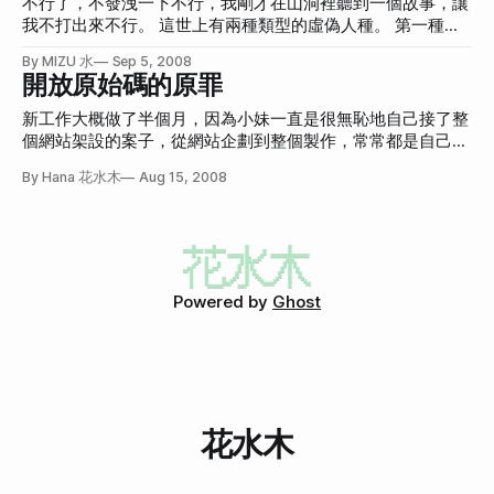
不行了，不發洩一下不行，我剛才在山洞裡聽到一個故事，讓
少。比方說Drupal(也就是本年度最佳PHP base的CMS)，我對
些冰淇淋以後有可能成為收入的來源。 這些話讓我鬆了一口
我不打出來不行。 這世上有兩種類型的虛偽人種。 第一種
他興趣成分高，所以我會接觸比較久(但也才一個多月)，並且
氣。 因為其實，我是那種會因為自己的薪水不如人，而覺得
是，一開始講話都講的超級好聽。口口聲聲說沒關係沒關係，
常給我新的靈感，但我知道我終究不可能成為Drupal核心開發
By MIZU 水
Sep 5, 2008
丟臉的人。但是很矛盾地，我又是那種不想當上班族、領固定
我愛好自由和平，我超級隨和，我超級好講話，我每天都吃西
開放原始碼的原罪
者，我充其量是「混搭顧問師」。玩遍所有功能、搭出新功
的死薪水的人。可是另一方面，我也很清楚明明自己根本才剛
瓜，我是大老闆，我是世界的主人！我超級有遠見，也超級聰
能、新玩法。 啊！其實我寫這篇原因不是這個，聽我講一
進入社會、需要經驗，職場經驗對我來說應該是很重要的。
明！而且對於西瓜，我是每天都會給你一顆的。 但是，實際
新工作大概做了半個月，因為小妹一直是很無恥地自己接了整
下。 我上班的辦公室很棒，都有免費的面紙(
一切都需要一個折衷 所以當今天山洞裡的女王又一次告訴
上合作起來，卻又變來變去，控制欲超強、意見超多、超級難
個網站架設的案子，從網站企劃到整個製作，常常都是自己全
我，我的工作模式要改變成：薪水少三分之一、非責任制、一
講話，而且完全不吃西瓜！當然也不給你西瓜。當你質問他說
部包辦，是個很會偷雞摸狗、不折不扣的Script Kiddie。美工
週三天、配給我的電腦充公、還要跟另一個人共用辦公桌和電
By Hana 花水木
Aug 15, 2008
「怎麼跟之前講的不一樣」的時候，他還會說：之前說的那些
部分會去找一堆類似型態的網站當作參考，程式部分就用開放
腦的時候，我沒有生氣，雖然我還是因為這工作才做兩個月，
是有香蕉當作前提的，**沒有香蕉，怎麼有西瓜？**然後很理
原始碼的內容管理平台或是我本來就熟悉的Wordpress來做。
就變好幾次而氣到有點發抖，但心裡是很平靜的。 因為我知
所當然地說「這是給你上一課，沒有香蕉是不會有西瓜的」。
到新公司之後，老闆看過我的作品，其中有一個是用Xoops架
道山洞裡的女王其實是有誠意的、不是以壓榨的心態在處理
這種人的虛偽很明顯，你可以很快地決定要討厭他。 但另一
的，當時客戶要的就是論壇和一些可以自行上架的頁面，所以
「我」這個工具(
種人更可怕。 另一種虛偽的人是，他會先用刀狠狠地刺你，
用Xoops剛剛好。老闆看了之後，很喜歡這樣的做法，雖然懶
然後跟你說是剛剛那個虛偽的人逼他刺的，他超級不願意，並
了點，可是很方便！就要我也用這個方法做一個他們的案子。
Powered by
Ghost
且跟你一起罵那個虛偽的人，說「唉！他就是愛變來變去，突
因為是新工作的關係，我又陷入新工作的熱戀期，所以我非常
然就沒有西瓜了」，然後拿藥給你敷。你可能因為他表情太有
用心，絕不允許之前用Xoops做爛(指原始碼亂)的情況發生。
誠意，
這次我重拾了很久沒碰的Joomla!。 但後來在山洞裡面遇到兩
位程式設計師，他們在知道我是用這種開放原始碼的系統之
後，分別兩次痛痛地攻擊我。 一個是跟我說用開放原始碼接
案是犯法的，雖然我只會害到公司，個人應該沒事，但這仍舊
花水木
是很不應該的。他叫我要清楚地讓老闆知道我在幹這種有風險
的事情，不希望到時老闆有被騙的感覺。(鄭重聲明：用Open