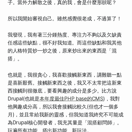
子。
當外力解散之後，真的我，會是什麼形狀呢？
所以我開始
審視自己
。雖然感覺很老成，不過算了！
我發現，我有著
三分鍾熱度、專注力不夠以及欠缺責
任感這些缺點
，很不好我知道。而這些缺點和我其他
的人格特質炒一炒之後，
原來炒出來的東西是「混
搭」
。
也就是，我很貪心，我喜歡接觸新東西，講難聽一點
是
喜新厭舊
。接觸新東西之後，我又不太常把這新東
西接觸到很徹底，
要看興趣的成分是多少
。比方說
Drupal
(也就是
本年度最佳PHP base的CMS
)，我對
他
興趣成分
高，所以我會接觸比較久(但也才一個多
月)，並且常給我新的靈感，但我知道我終究不可能成
為Drupal核心開發者，我充其量是
「混搭顧問師」
。
玩遍所有功能、搭出新功能、新玩法。