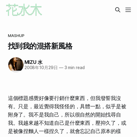
MASHUP
找到我的混搭新風格
MIZU 水
2008年10月29日
—
3 min read
這個標題感覺好像要行銷什麼東西，但我發誓我沒
有。只是，
最近覺得我怪怪的
，具體一點，似乎是
被
附身了
。我不是我自己，所以很自然的
開始找尋自
我
。我越來越不知道自己是什麼東西，壓抑久了，或
是
被像捏麵人一樣捏久了
，就會忘記自己原本的樣