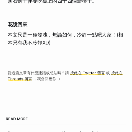
頭石獅子便要吃樹上的四十四個澀柿子。」
花說回來
本文只是一種發洩，無論如何，冷靜一點吧大家！(根
本只有我不冷靜XD)
對這篇文章有什麼建議或想法嗎？請
按此在 Twitter 留言
或
按此在
Threads 留言
，我會回應你 :)
READ MORE