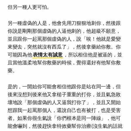
但另一種人更可怕。
另一種虛偽的人是，他會先用刀狠狠地刺你，然後跟
你說是剛剛那個虛偽的人逼他刺的，他超級不願意，
並且跟你一起罵那個虛偽的人，說「唉！他就是愛變
來變去，突然就沒有西瓜了」，然後拿藥給你敷。你
可能因為他
表情太有誠意
，所以相信他是被逼的，並
且當他溫柔地幫你敷藥的時候，覺得還好有他幫你敷
藥。
是的，一開始你可能會相信他跟你是站在同一邊，但
後來沒想到後來他又拿槌子重重的打你，並且氣急敗
壞地說
「那個虛偽的人又逼我打你了」
，並且又開始
想跟我一起罵那個人，還說自己也有被打，
也是受害
者
。如果你很生氣說「你們根本是同一陣線」，他可
能會嚇到，然後趕快拿特效藥幫你治療(沒生氣的話就