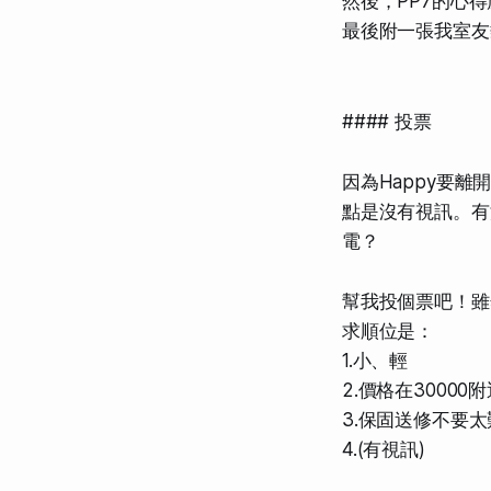
然後，PP7的心
最後附一張我室友
#### 投票
因為Happy要離
點是沒有視訊。有
電？
幫我投個票吧！雖
求順位是：
1.小、輕
2.價格在30000
3.保固送修不要太
4.(有視訊)