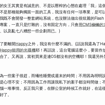
的女王其實是有誠意的、不是以壓榨的心態在處理
「我」這
不是那種能夠
獨當一面
的工具，我沒有任何一項專業，是可
我
既不會開發一整套網站系統，也沒辦法做出很炫麗的Flas
專案
，一直只是打雜的，沒有固定方向，只會
用CMS
偷懶
的
、以及亂七八糟想一些企劃而已。)
了要離開
Happy
之外，我沒有什麼不滿的。(話說我還為了Ha
Happy能用的光碟機
耶！再話說，這台電腦這麼小，要當作
合了。又再說，當初買來是連OS都沒有的空機耶！我還另外加
為一些案子很趕，而犧牲睡覺或週末的時間；不用因為
明明
是心理不安；不用因為工作而讓我私下的案子都沒時間做；
惱一堆事情。反正我只要，在辦公室的時候工作就好，
在這
好了。