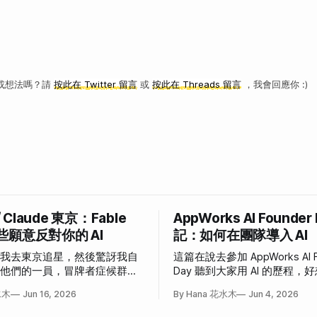
或想法嗎？請
按此在 Twitter 留言
或
按此在 Threads 留言
，我會回應你 :)
/ Claude 東京：Fable
AppWorks AI Founder
些願意反對你的 AI
記：如何在團隊導入 AI
說我去東京追星，然後驚訝我自
這篇在說去參加 AppWorks AI F
為他們的一員，冒牌者症候群大
Day 聽到大家用 AI 的歷程
事。
也這樣」和「我也想這樣」的
水木
Jun 16, 2026
By Hana 花水木
Jun 4, 2026