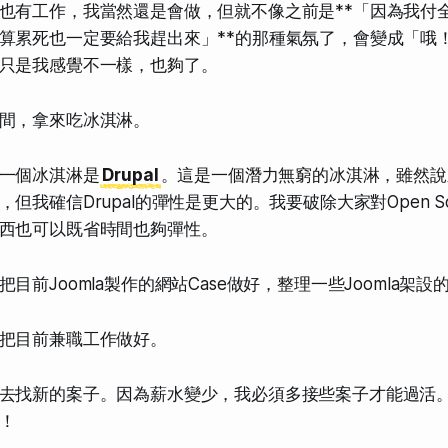
也有工作，我當然還是會做，但就不像之前是**「因為我付
算累死也一定要給我趕出來」**的那種氣氛了，會變成「哦
只是我感覺不一樣，也夠了。
間，拿來吃
冰淇淋
。
一個冰淇淋是
Drupal
。這是一個潛力無窮的冰淇淋，雖然說之
但我確信Drupal的彈性是更大的。我要破除大家對Open Sou
西
也可以既省時間也夠彈性
。
把目前Joomla製作的網站Case做好
，整理一些Joomla架設
把目前兼職工作
做好。
去
找新的案子
。因為薪水變少，我必須多接些案子才能過活
！