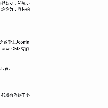
全職薪水，妳這小
！謝謝妳，真棒的
前愛上Joomla
rce CMS有的
的心得。
。我還有為數不小