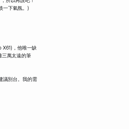
了，所以再說吧！
淡一下氣氛。)
 X61)，他唯一缺
離三萬太遠的筆
，建議別台。我的需