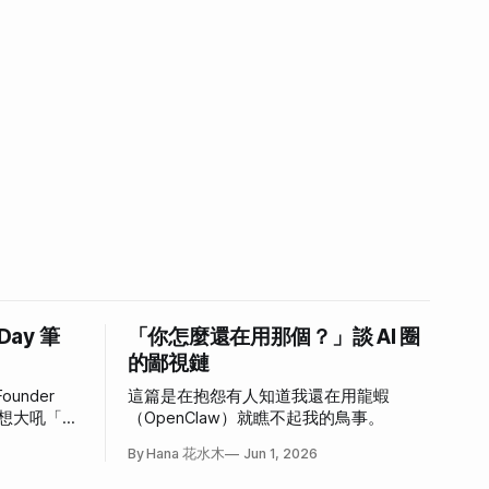
 Day 筆
「你怎麼還在用那個？」談 AI 圈
的鄙視鏈
ounder
這篇是在抱怨有人知道我還在用龍蝦
，好想大吼「我
（OpenClaw）就瞧不起我的鳥事。
心情。
By Hana 花水木
Jun 1, 2026