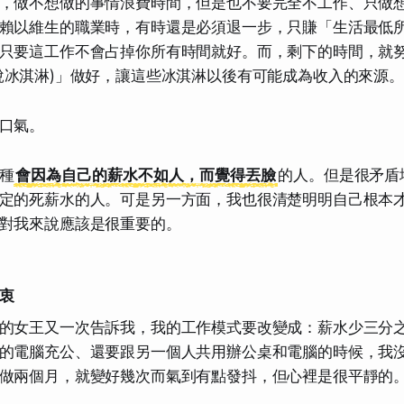
，做不想做的事情浪費時間，但是也不要完全不工作、只做
賴以維生的職業時，有時還是必須退一步，只賺「生活最低
只要這工作不會占掉你所有時間就好。而，剩下的時間，就
說
冰淇淋
)」做好，讓這些冰淇淋以後有可能成為收入的來源。
口氣。
種
會因為自己的薪水不如人，而覺得丟臉
的人。但是很矛盾
定的死薪水的人。可是另一方面，我也很清楚明明自己根本
對我來說應該是很重要的。
衷
的女王又一次告訴我，我的工作模式要改變成：薪水少三分
的電腦充公、還要跟另一個人共用辦公桌和電腦的時候，我
做兩個月，就變好幾次
而氣到有點發抖，但心裡是很平靜的