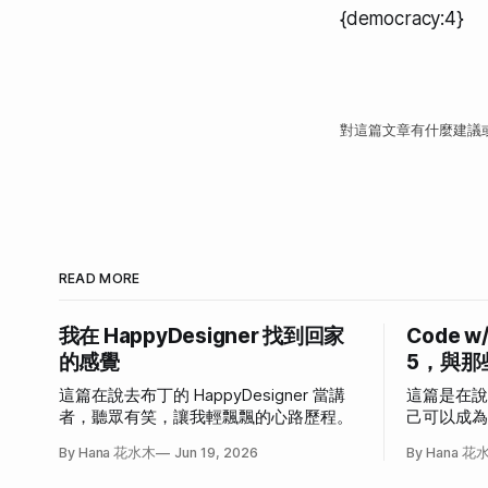
{democracy:4}
對這篇文章有什麼建議
READ MORE
我在 HappyDesigner 找到回家
Code w
的感覺
5，與那
這篇在說去布丁的 HappyDesigner 當講
這篇是在
者，聽眾有笑，讓我輕飄飄的心路歷程。
己可以成
發作的故
By Hana 花水木
Jun 19, 2026
By Hana 花