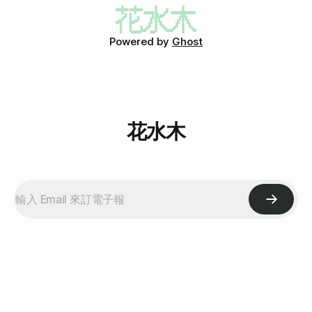
些冰淇淋以後有可能成為收入的來源。 這些話讓我鬆了一口
氣。 因為其實，我是那種會因為自己的薪水不如人，而覺得
丟臉的人。但是很矛盾地，我又是那種不想當上班族、領固定
Powered by
Ghost
的死薪水的人。可是另一方面，我也很清楚明明自己根本才剛
進入社會、需要經驗，職場經驗對我來說應該是很重要的。
一切都需要一個折衷 所以當今天山洞裡的女王又一次告訴
我，我的工作模式要改變成：薪水少三分之一、非責任制、一
週三天、配給我的電腦充公、還要跟另一個人共用辦公桌和電
腦的時候，我沒有生氣，雖然我還是因為這工作才做兩個月，
花水木
就變好幾次而氣到有點發抖，但心裡是很平靜的。 因為我知
道山洞裡的女王其實是有誠意的、不是以壓榨的心態在處理
「我」這個工具(