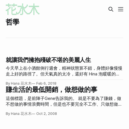
哲學
就讓我們擁抱殘破不堪的美麗人生
今天早上在小酒館例行週會，精神狀態算不錯，身體好像慢慢
走上好的路徑了。但天氣真的太冷，還好有 Hina 泡暖暖的熱
紅茶，暖胃也暖心。一邊在喝的時候，忽然覺得...潮潮的，下
By Hana 花水木
Feb 6, 2018
腹部再更下面那邊。從昨天開始隱隱作痛，在喝了紅茶之後，
賺生活的最低開銷，做想做的事
忽然好像在告訴我他還存在似的，痛楚漸漸浮上水面。
這個標題，是前陣子Gene告訴我的。 就是不要為了賺錢，做
不想做的事情浪費時間，但是也不要完全不工作、只做想做的
事。當「最想做的事」不是你賴以維生的職業時，有時還是必
By Hana 花水木
Oct 2, 2008
須退一步，只賺「生活最低所需」就好，無論工作內容是什
麼，只要這工作不會占掉你所有時間就好。而，剩下的時間，
就努力充實自己，把「想做的事(或是說冰淇淋)」做好，讓這