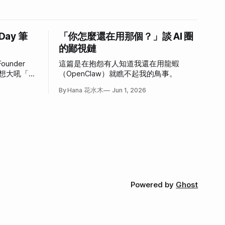
 Day 筆
「你怎麼還在用那個？」談 AI 圈
的鄙視鏈
ounder
這篇是在抱怨有人知道我還在用龍蝦
，好想大吼「我
（OpenClaw）就瞧不起我的鳥事。
心情。
By Hana 花水木
Jun 1, 2026
Powered by
Ghost