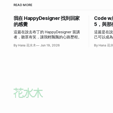
READ MORE
我在 HappyDesigner 找到回家
Code w
的感覺
5，與那
這篇在說去布丁的 HappyDesigner 當講
這篇是在
者，聽眾有笑，讓我輕飄飄的心路歷程。
己可以成
發作的故
By Hana 花水木
Jun 19, 2026
By Hana 花