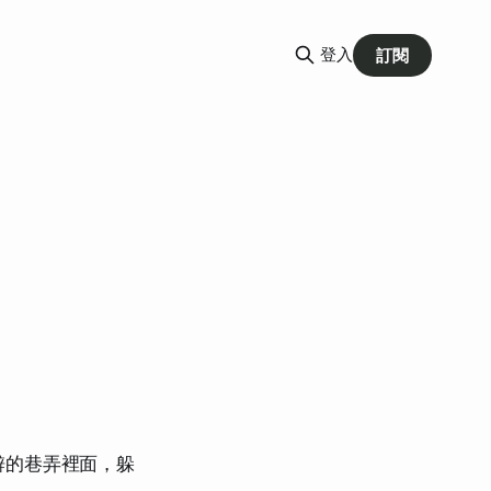
登入
訂閱
僻的巷弄裡面，躲