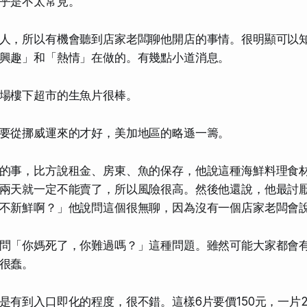
乎是不太常見。
人，所以有機會聽到店家老闆聊他開店的事情。很明顯可以
興趣」和「熱情」在做的。有幾點小道消息。
場樓下超市的生魚片很棒。
要從挪威運來的才好，美加地區的略遜一籌。
的事，比方說租金、房東、魚的保存，他說這種海鮮料理食
兩天就一定不能賣了，所以風險很高。然後他還說，他最討
不新鮮啊？」他說問這個很無聊，因為沒有一個店家老闆會
問「你媽死了，你難過嗎？」這種問題。雖然可能大家都會
很蠢。
是有到入口即化的程度，很不錯。這樣6片要價150元，一片