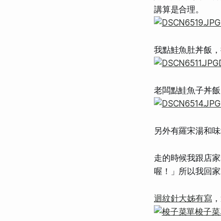
講算是合理。
我點鮭魚肚丼飯，
老闆點鮭魚子丼飯
另外有羅宋湯和味
走的時候我跟店家
喔！」所以我回家
迴紋針大姊有寫
，