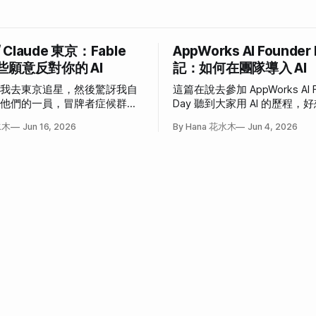
/ Claude 東京：Fable
AppWorks AI Founder
些願意反對你的 AI
記：如何在團隊導入 AI
說我去東京追星，然後驚訝我自
這篇在說去參加 AppWorks AI F
為他們的一員，冒牌者症候群大
Day 聽到大家用 AI 的歷程
事。
也這樣」和「我也想這樣」的
水木
Jun 16, 2026
By Hana 花水木
Jun 4, 2026