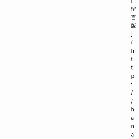
[
留
言
版
]
(
h
t
t
p
:
/
/
h
a
n
a