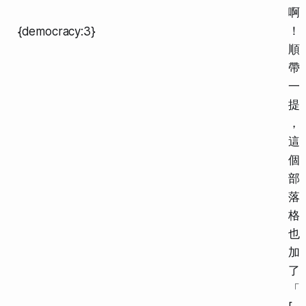
啊
！
{democracy:3}
順
帶
一
提
，
這
個
部
落
格
也
加
了
「