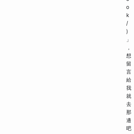
o
k
/
)
」
，
想
留
言
給
我
就
去
那
邊
吧