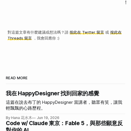
！
對這篇文章有什麼建議或想法嗎？請
按此在 Twitter 留言
或
按此在
Threads 留言
，我會回應你 :)
READ MORE
我在 HappyDesigner 找到回家的感覺
這篇在說去布丁的 HappyDesigner 當講者，聽眾有笑，讓我
輕飄飄的心路歷程。
By Hana 花水木
Jun 19, 2026
Code w/ Claude 東京：Fable 5，與那些願意反
對你的 AI