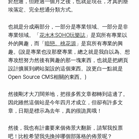
於想通，但經過一個月之後，也就是現在，才真的塵
埃落定、完全想通分類方式。
也就是分成兩部分，一部分是專業領域、一部分是非
專業領域。「
花水木SOHO玩樂誌
」是寫所有專業以
外的興趣，而「
暗戀。桃花源
」是寫所有專業的興
趣。(說是專業也沒那麼專業，總之就是我自以為、
想
專攻想努力然後有興趣的
那一塊東西，也就是把網頁
設計擴展到網站架設的這個東西。說
更白一點就是
Open Source CMS相關的東西
。)
然後剛才大刀闊斧地，把很多舊文章都轉到這邊了。
因此雖然這個站是今年四月才成立，但卻有許多文
章，日期是標示為去年，真的很詭異哦！
然後，我也有計畫要來個佈景大翻新，請幫我投票
吧！比較希望我先換掉哪個部落格的佈景呢？