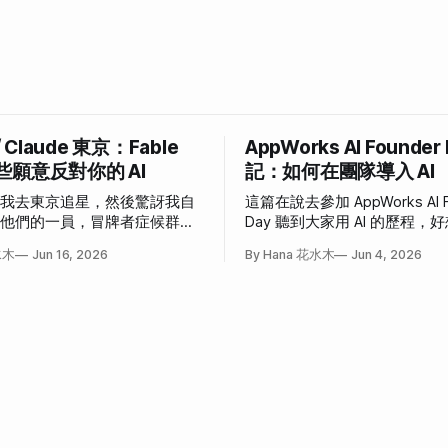
/ Claude 東京：Fable
AppWorks AI Founder
些願意反對你的 AI
記：如何在團隊導入 AI
說我去東京追星，然後驚訝我自
這篇在說去參加 AppWorks AI F
為他們的一員，冒牌者症候群大
Day 聽到大家用 AI 的歷程
事。
也這樣」和「我也想這樣」的
水木
Jun 16, 2026
By Hana 花水木
Jun 4, 2026