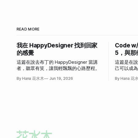
READ MORE
我在 HappyDesigner 找到回家
Code w
的感覺
5，與那
這篇在說去布丁的 HappyDesigner 當講
這篇是在
者，聽眾有笑，讓我輕飄飄的心路歷程。
己可以成
發作的故
By Hana 花水木
Jun 19, 2026
By Hana 花