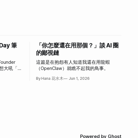
 Day 筆
「你怎麼還在用那個？」談 AI 圈
的鄙視鏈
ounder
這篇是在抱怨有人知道我還在用龍蝦
，好想大吼「我
（OpenClaw）就瞧不起我的鳥事。
心情。
By Hana 花水木
Jun 1, 2026
Powered by
Ghost