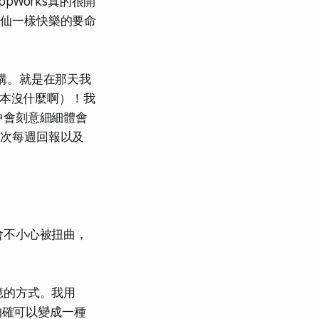
Works真的很開
神仙一樣快樂的要命
演講。就是在那天我
根本沒什麼啊）！我
中會刻意細細體會
首次每週回報以及
會不小心被扭曲，
憶的方式。我用
的確可以變成一種