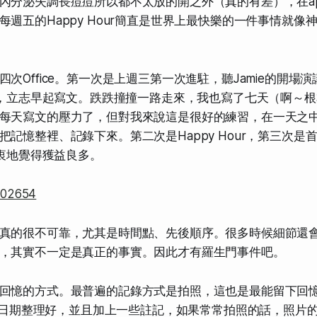
內分泌失調長痘痘所以都不太放的開之外（真的有差），在app
每週五的Happy Hour簡直是世界上最快樂的一件事情就像
次Office。第一次是上週三第一次進駐，聽Jamie的開場
影響，立志早起寫文。跌跌撞撞一路走來，我也寫了七天（啊～
每天寫文的壓力了，但對我來說這是很好的練習，在一天之
把記憶整裡、記錄下來。第二次是Happy Hour，第三次是
由衷地覺得獲益良多。
真的很不可靠，尤其是時間點、先後順序。很多時候細節還
，其實不一定是真正的事實。因此才有羅生門事件吧。
回憶的方式。最普遍的記錄方式是拍照，這也是最能留下回
片依照日期整理好，並且加上一些註記，如果常常拍照的話，照片