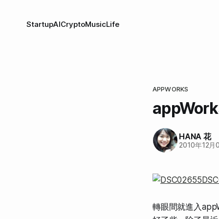
Startup
AI
Crypto
Music
Life
APPWORKS
appWo
HANA 花
2010年12月
轉眼間就進入ap