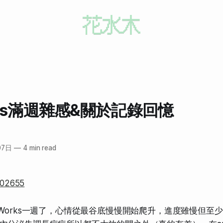
rks滿週雜感&關於記錄回憶
07日
—
4 min read
pWorks一週了，心情從最谷底慢慢開始爬升，進度雖慢但至