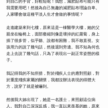
到自己的手背，好粗短呢！我想，減肥貼布可能只有
我需要用吧！然後為自己無趣的減肥貼布理論自卑。
人家哪會做這種平淡人生才會做的事情呢？
走進建築來到七樓，原來這是一棟醫學大樓，她的父
親坐在輪椅上，面部痿縮到像是壞掉的紅蘿蔔，身上
插了很多管，似乎聽、說都有困難，我不敢直視。女
孩用力的說了幾句話，然後退到旁邊。我不知為何也
走上去說了幾句話，只為了表現出一副正常姿態的樣
子。
我記得我的不知所措，對於殘疾人士的應對照顧，對
於重度殘疾家屬的關懷，我都沒辦法表現的得體大
方，說穿了就是被嚇到。
然後我大姊出現了，她是一名護士，來照顧這位病
人。我對自己深深反感，我一直以來羨慕的她，原來