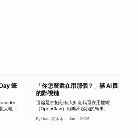
 Day 筆
「你怎麼還在用那個？」談 AI 圈
的鄙視鏈
ounder
這篇是在抱怨有人知道我還在用龍蝦
，好想大吼「我
（OpenClaw）就瞧不起我的鳥事。
心情。
By Hana 花水木
Jun 1, 2026