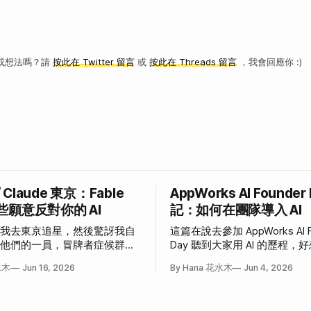
或想法嗎？請
按此在 Twitter 留言
或
按此在 Threads 留言
，我會回應你 :)
/ Claude 東京：Fable
AppWorks AI Founder
些願意反對你的 AI
記：如何在團隊導入 AI
說我去東京追星，然後驚訝我自
這篇在說去參加 AppWorks AI F
為他們的一員，冒牌者症候群大
Day 聽到大家用 AI 的歷程
事。
也這樣」和「我也想這樣」的
水木
Jun 16, 2026
By Hana 花水木
Jun 4, 2026