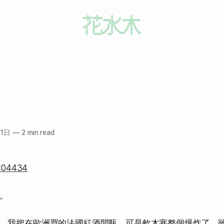
21日
—
2 min read
。
，我把在歐洲買的法國紅酒開瓶，可是軟木塞整個爆炸了。