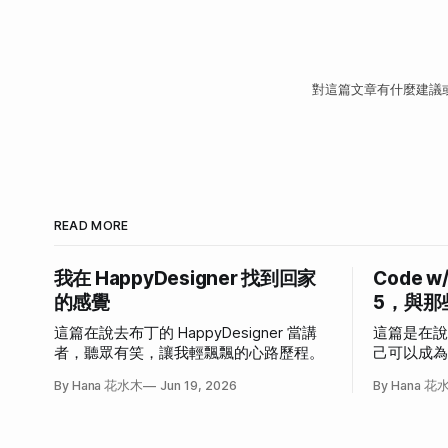
對這篇文章有什麼建議
READ MORE
我在 HappyDesigner 找到回家
Code w
的感覺
5，與那
這篇在說去布丁的 HappyDesigner 當講
這篇是在
者，聽眾有笑，讓我輕飄飄的心路歷程。
己可以成
發作的故
By Hana 花水木
Jun 19, 2026
By Hana 花