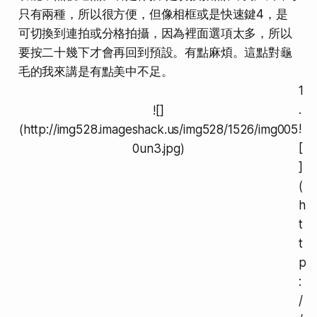
只有兩種，所以很方便，但像相框或是快速鍵4，是
可切換到連拍或分格拍攝，因為
裡面選項太多
，所以
要按二十幾下才會再回到預設。有點麻煩。這點對龜
毛的我來講是有點美中不足。
1
.
![]
!
(http://img528.imageshack.us/img528/1526/img005
[
0un3.jpg)
]
(
h
t
t
p
:
/