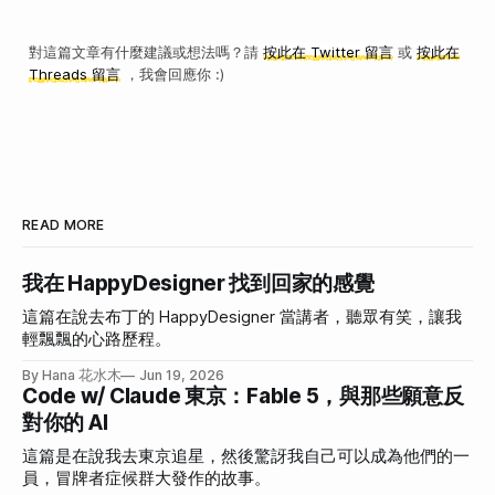
對這篇文章有什麼建議或想法嗎？請
按此在 Twitter 留言
或
按此在
Threads 留言
，我會回應你 :)
READ MORE
我在 HappyDesigner 找到回家的感覺
這篇在說去布丁的 HappyDesigner 當講者，聽眾有笑，讓我
輕飄飄的心路歷程。
By Hana 花水木
Jun 19, 2026
Code w/ Claude 東京：Fable 5，與那些願意反
對你的 AI
這篇是在說我去東京追星，然後驚訝我自己可以成為他們的一
員，冒牌者症候群大發作的故事。