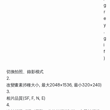
g
r
e
y
.
g
i
f
)
切換拍照、錄影模式
2.
改變畫素(6種大小, 最大2048×1536, 最小320×240)
3.
相片品質(SF, F, N, E)
4.