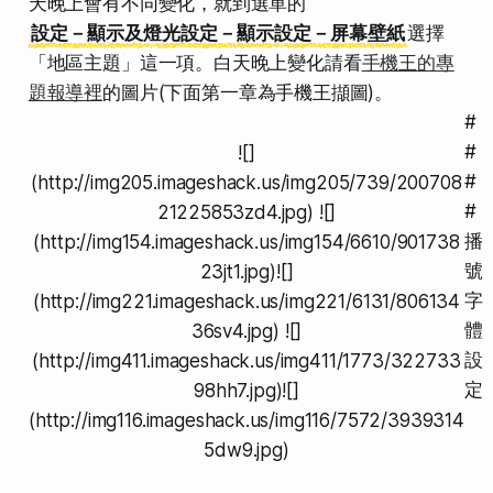
天晚上會有不同變化，就到選單的
設定－顯示及燈光設定－顯示設定－屏幕壁紙
選擇
「地區主題」這一項。白天晚上變化請看
手機王的專
題報導裡
的圖片(下面第一章為手機王擷圖)。
#
#
![]
#
(http://img205.imageshack.us/img205/739/200708
#
21225853zd4.jpg) ![]
播
(http://img154.imageshack.us/img154/6610/901738
號
23jt1.jpg)![]
字
(http://img221.imageshack.us/img221/6131/806134
體
36sv4.jpg) ![]
設
(http://img411.imageshack.us/img411/1773/322733
定
98hh7.jpg)![]
(http://img116.imageshack.us/img116/7572/3939314
5dw9.jpg)