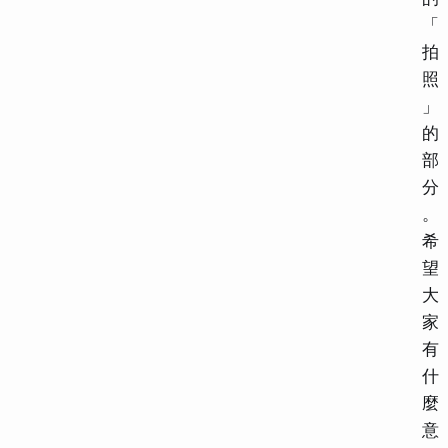
「
拍
照
」
的
部
分
。
希
望
大
家
有
什
麼
意