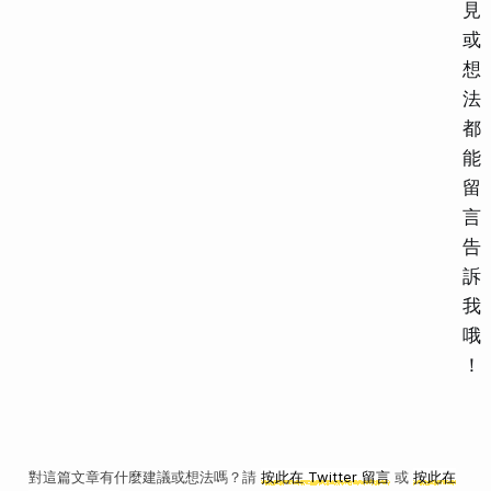
見
或
想
法
都
能
留
言
告
訴
我
哦
！
對這篇文章有什麼建議或想法嗎？請
按此在 Twitter 留言
或
按此在