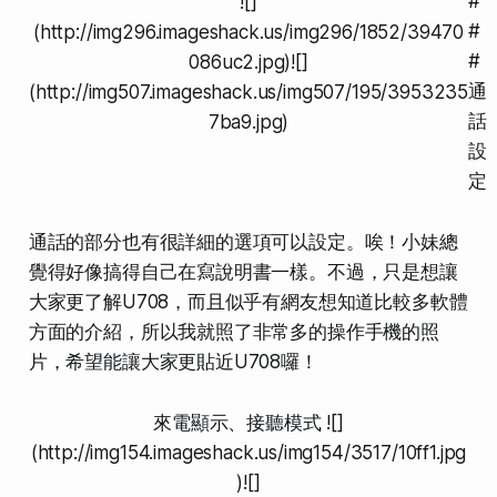
#
![]
#
(http://img296.imageshack.us/img296/1852/39470
#
086uc2.jpg)![]
通
(http://img507.imageshack.us/img507/195/3953235
話
7ba9.jpg)
設
定
通話的部分也有很詳細的選項可以設定。唉！小妹總
覺得好像搞得自己在寫說明書一樣。不過，只是想讓
大家更了解U708，而且似乎有網友想知道比較多軟體
方面的介紹，所以我就照了非常多的操作手機的照
片，希望能讓大家更貼近U708囉！
來電顯示、接聽模式
![]
(http://img154.imageshack.us/img154/3517/10ff1.jpg
)![]