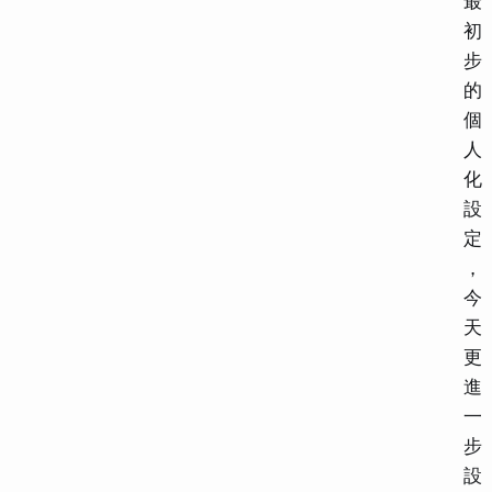
最
初
步
的
個
人
化
設
定
，
今
天
更
進
一
步
設