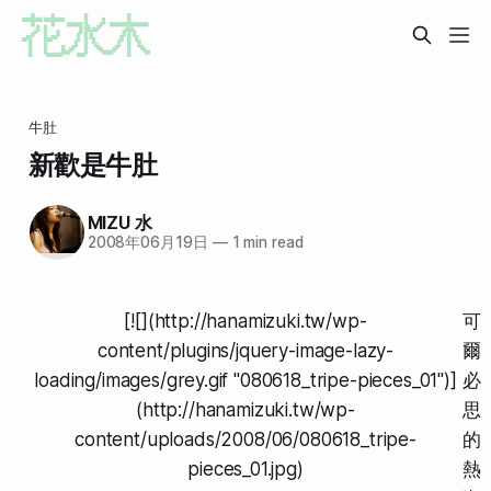
牛肚
新歡是牛肚
MIZU 水
2008年06月19日
—
1 min read
[![](http://hanamizuki.tw/wp-
可
content/plugins/jquery-image-lazy-
爾
loading/images/grey.gif "080618_tripe-pieces_01")
]
必
(http://hanamizuki.tw/wp-
思
content/uploads/2008/06/080618_tripe-
的
pieces_01.jpg)
熱