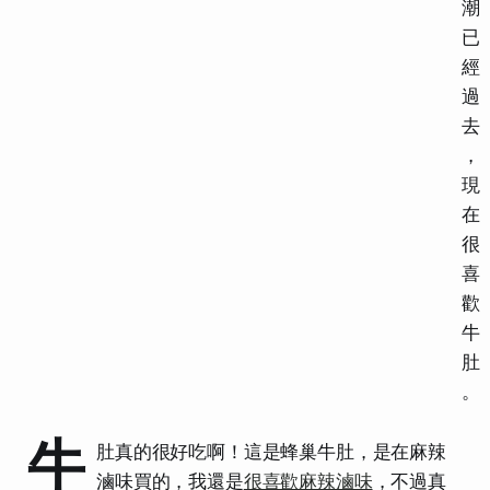
潮
已
經
過
去
，
現
在
很
喜
歡
牛
肚
。
牛
肚真的很好吃啊！這是蜂巢牛肚，是在麻辣
滷味買的，我還是
很喜歡麻辣滷味
，不過真