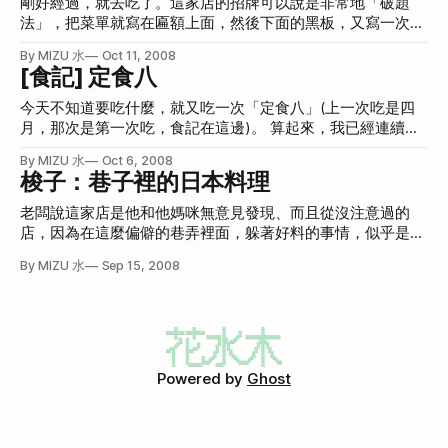
剛好經過，就去吃了。這家店的招牌可以說是非常地「破題
都打不出「丼」這個字，每次都是去複製的，有沒有什麼好方
法」，把菜單就寫在匾額上面，然後下面的黑板，又寫一次匾
法啊？
額上的菜單，根本就是在說「不吃這個不行」嘛！ 生魚蓋飯
By MIZU 水
Oct 11, 2008
台北市松隆路339號 菜單：在Flickr →鮭魚親子丼 ２００元
[食記] 定食八
→安康魚肝 １５０元 這家店鮭魚親子丼頗好吃的，不過比較
小碗。價格和定食八及梭子一樣是200。 這是這家店的鮭魚親
今天不知道要吃什麼，就又吃一次「定食八」(上一次吃是四
子丼： 比較一下定食八(食記在此)的鮭魚親子丼： 這是梭子
月，那次是第一次吃，食記在這邊)。 算起來，我已經連續三
(食記在此)的鮭魚親子丼： 你覺得哪個好吃？ {democracy:5}
天吃生魚片了，真是太好命了啊！如果現在還有夏日部落格挑
By MIZU 水
Oct 6, 2008
另外這是安康魚肝。我只吃了一點點，因為怕膽固醇太高。 !
戰，我應該會訂主題為「連續三十天生魚片」吧！然後再寫
梭子：巷子裡的日本料理
[](http://hanamizuki.tw/wp-content/plugins/jquery-image-
「歡迎贊助我生魚片」，因為我很窮。XD 附上菜單。 很單
lazy-loading/images/grey.gif) 這是鮭魚蓋飯。真的蓋得滿滿
純，就八種定食，均一價200元。我在想，只能有八種定食的
老闆說這家店是他和他媽咪無意見發現、而且從沒注意過的
的。 最後，發現這傢伙也寫了生魚蓋飯。 杯盤狼藉：
話，也頗煩的，主廚想多做一種都不行。而且生魚片是固定九
店，因為在這麼偏僻的巷弄裡面，躲著好料的事情，似乎是不
片，也就是鮭魚、鮪魚、旗魚各三片，然後外加一個生蝦，真
太常見。 去的時候都沒什麼人，所以有機會聽到店家老闆聊
By MIZU 水
Sep 15, 2008
是完全制式化的日本料理啊！ 這是趁別人不注意，偷拍他的
他開店的事情。很明顯可以知道店家老闆和他老婆是真的因為
「鮭魚親子丼」。 比較一下之前在梭子的鮭魚親子丼，你覺
「興趣」和「熱情」在做的。有幾點小道消息。 首先，他說
得哪個看起來好吃呢？(下圖是梭子的)(註：價格是一樣的
微風廣場樓下超市的生魚片很棒。 然後，他說鮭魚子要從挪
噢！) 最後是杯盤狼藉的樣子。
威運來的才好，美加地區的略遜一籌。 他還講了許多開店的
事，比方說租金、房東、魚的保存，他說這種海鮮料理食材很
難搞，因為最多最多，只能保存兩天就一定不能賣了，所以風
Powered by
Ghost
險很高。然後他還說，他最討厭客人一進來就問「ㄟ那個生魚
片新不新鮮啊？」他說問這個很無聊，因為沒有一個店家老闆
會說「不新鮮」啊！ 就像白癡記者很愛問「你媽死了，你難