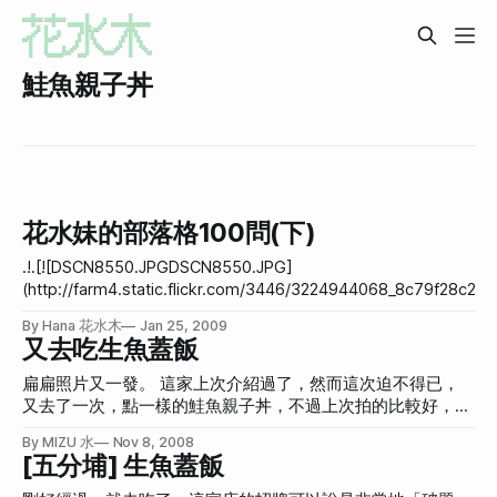
鮭魚親子丼
花水妹的部落格100問(下)
.!.[![DSCN8550.JPGDSCN8550.JPG]
(http://farm4.static.flickr.com/3446/3224944068_8c79f28c27.j
(http://www.flickr.com/photos/hanamitsuki/3224944068/ "Flic
By Hana 花水木
Jan 25, 2009
花水木 的 DSCN8550.JPG") 接上集的花水妹的部落格100問(上)，然
又去吃生魚蓋飯
後也順便介紹最近吃的一家鮭魚親子丼，這家店叫做「宇擇小舖
是看這邊的介紹Eternal Sunshine of the Spotless Mind divx 去
扁扁照片又一發。 這家上次介紹過了，然而這次迫不得已，
覺得普普，還是比較喜歡去了四次了的「生魚蓋飯」這家的鮭魚
又去了一次，點一樣的鮭魚親子丼，不過上次拍的比較好，一
丼。(價格同樣是200) 可以看看我吃過的「鮭魚親子丼」。 不過宇擇
樣好吃。 還有點一份生魚片，還不錯。 另外這家店的茶非常
By MIZU 水
Nov 8, 2008
小舖的味噌湯真的好喝！建議可以去那邊外帶味噌湯就好。 51.
好喝，我問老闆這是什麼茶，他本來還不講，說是秘方，不過
[五分埔] 生魚蓋飯
後來被我套出來啦，就是麥茶+綠茶。為了不隨便外露商業機
密，所以隱藏起來，呵呵！ 直接就杯盤狼藉。 話說回來，我