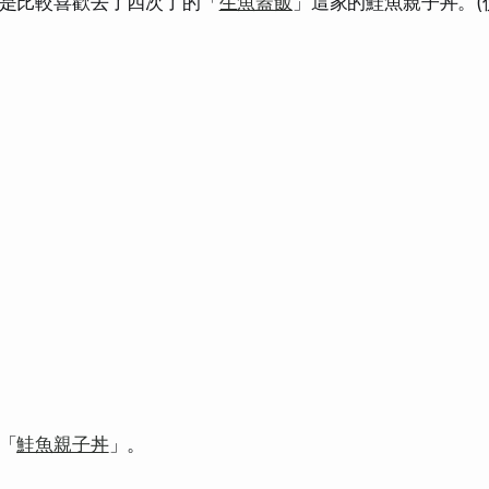
是比較喜歡去了四次了的「
生魚蓋飯
」這家的鮭魚親子丼。(價
「
鮭魚親子丼
」。