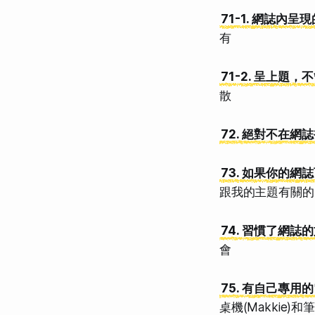
71-1. 網誌內
有
71-2. 呈上
散
72. 絕對不在網
73. 如果你的
跟我的主題有關的
74. 習慣了網
會
75. 有自己專用的
桌機(Makkie)和