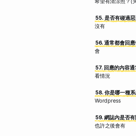
希望有清涼照？(哭
55. 是否有碰過
沒有
56. 通常都會回
會
57. 回應的內容
看情況
58. 你是哪一種
Wordpress
59. 網誌內是
也許之後會有