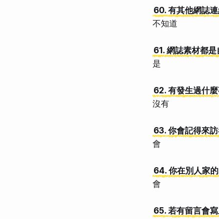
60. 有其他網
不知道
61. 網誌素材都
是
62. 有發生過什
沒有
63. 你會記得
會
64. 你在別人家的
會
65. 若有留言