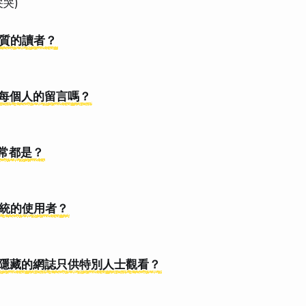
哭)
惡質的讀者？
應每個人的留言嗎？
通常都是？
系統的使用者？
否有隱藏的網誌只供特別人士觀看？