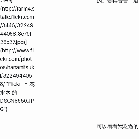
.JPG]
的。覺得普普，還
(http://farm4.s
tatic.flickr.com
/3446/32249
44068_8c79f
28c27.jpg)]
(http://www.fli
ckr.com/phot
os/hanamitsuk
i/322494406
8/ "Flickr 上 花
水木 的
DSCN8550.JP
G")
可以看看我吃過的