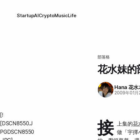
Startup
AI
Crypto
Music
Life
部落格
花水妹的部
Hana 花水
2009年01月
[!
接
[DSCN8550.J
上集的
花
PGDSCN8550
做「宇擇