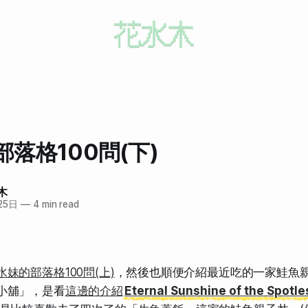
落格100問(下)
木
25日
—
4 min read
水妹的部落格100問(上)
，然後也順便介紹最近吃的一家鮭魚
小舖」，是看
這邊的介紹
Eternal Sunshine of the Spotle