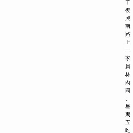
了
復
興
南
路
上
一
家
員
林
肉
圓
、
星
期
五
吃