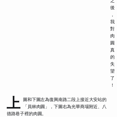
之
後
，
我
對
肉
圓
真
的
失
望
了
！
上
圖和下圖左為復興南路二段上接近大安站的
「員林肉圓」，下圖右為光華商場附近、八
德路巷子裡的肉圓。