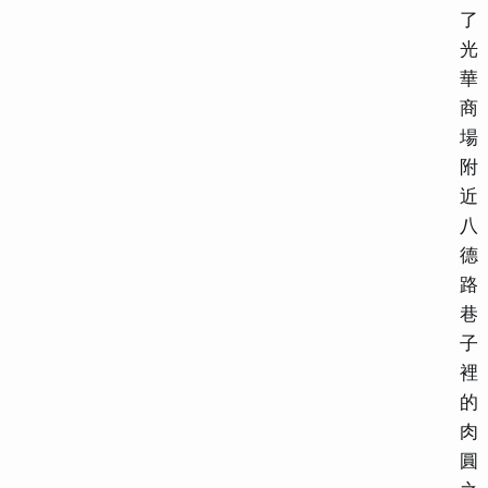
了
光
華
商
場
附
近
八
德
路
巷
子
裡
的
肉
圓