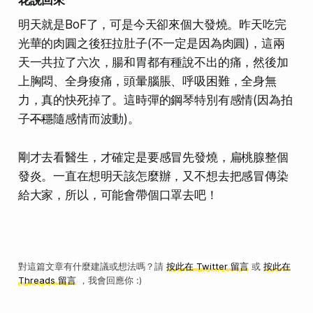
明天就是BoF了，可是今天卻來個大發燒。昨天吃完
光華的肉圓之後狂拉肚子(不一定是因為肉圓)，這兩
天一共拉了六次，腸和胃都有種說不出的痛，然後加
上胸悶、全身痠痛，頭暈腦脹、呼吸困難，全身無
力，真的快死掉了。這時彈的鋼琴特別有感情(因為拍
子
不穩
隨感情而波動)。
剛才去看醫生，才確定是要感冒先發燒，扁桃腺整個
發炎。一直在想明天該怎麼辦，又不想去把感冒傳染
給大家，所以，可能會帶個口罩去吧！
對這篇文章有什麼建議或想法嗎？請
按此在 Twitter 留言
或
按此在
Threads 留言
，我會回應你 :)