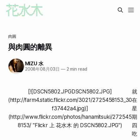
肉圓
與肉圓的離異
MIZU 水
2008年08月03日
—
2 min read
[![DSCN5802.JPGDSCN5802.JPG]
就
(http://farm4.static.flickr.com/3021/2725458153_30
在
f37442a4.jpg)]
星
(http://www.flickr.com/photos/hanamitsuki/272545
期
8153/ "Flickr 上 花水木 的 DSCN5802.JPG")
四
吃