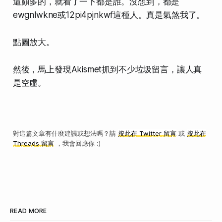
還頗多的，就看了一下都是誰。沒想到，都是
ewgnlwkne
或
12pi4pjnkwf
這種人。真是氣煞我了。
點圖放大。
然後，馬上發現Akismet抓到不少垃圾留言，讓人真
是空虛。
對這篇文章有什麼建議或想法嗎？請
按此在 Twitter 留言
或
按此在
Threads 留言
，我會回應你 :)
READ MORE