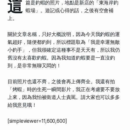
這
篇是釣蝦的照片，地點是新店的「東海岸釣
蝦場」。遊記或心得的話，之後有空會補
上。
關於文章名稱，只好大概說明，因為今天我釣蝦的運
氣超好，隨便都釣到，所以標題取為「我是幸運無敵
小釣手」，但我很確定這種事不是天天有，所以我仍
舊沒有太喜歡釣蝦。因為我知道釣蝦要是一直沒釣
到，是非常無聊又悶的！
目前照片也還不齊，之後會再上傳齊全。我還有拍
「烤蝦」時的生死一瞬間影片，我正在考慮要不要放
上來，因為我怕被衛道人士責罵。請大家也可以多多
給我意見哦！
[simpleviewer=11,600,600]