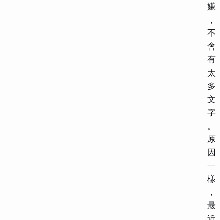
嫌
，
不
會
有
太
多
文
字
。
原
因
一
樣
，
最
近