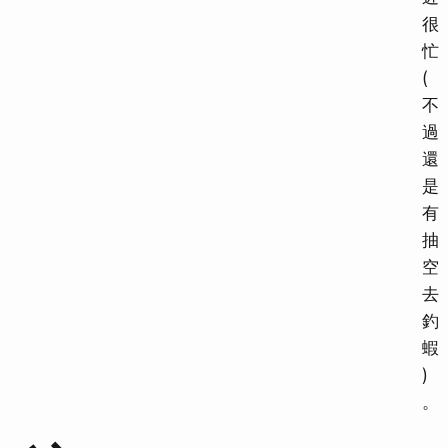
很
忙
(
不
過
還
是
有
抽
空
去
釣
蝦
)
。