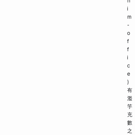
h
i
m
-
o
f
f
i
c
e
)
有
濫
竽
充
數
之