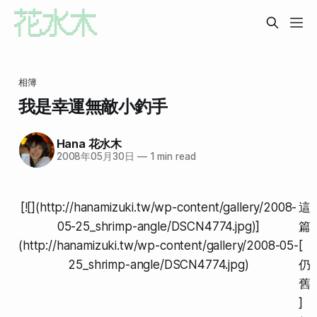
相簿
我是幸運無敵小釣手
Hana 花水木
2008年05月30日
—
1 min read
[![](http://hanamizuki.tw/wp-content/gallery/2008-
這
05-25_shrimp-angle/DSCN4774.jpg)]
篇
(http://hanamizuki.tw/wp-content/gallery/2008-05-
[
25_shrimp-angle/DSCN4774.jpg)
仍
舊
]