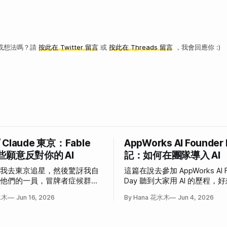
或想法嗎？請
按此在 Twitter 留言
或
按此在 Threads 留言
，我會回應你 :)
/ Claude 東京：Fable
AppWorks AI Founder
些願意反對你的 AI
記：如何在團隊導入 AI
說我去東京追星，然後驚訝我自
這篇在說去參加 AppWorks AI F
為他們的一員，冒牌者症候群大
Day 聽到大家用 AI 的歷程
事。
也這樣」和「我也想這樣」的
水木
Jun 16, 2026
By Hana 花水木
Jun 4, 2026