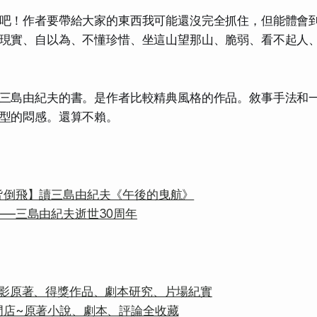
吧！作者要帶給大家的東西我可能還沒完全抓住，但能體會
現實、自以為、不懂珍惜、坐這山望那山、脆弱、看不起人
三島由紀夫的書。是作者比較精典風格的作品。敘事手法和
型的悶感。還算不賴。
皆倒飛】讀三島由紀夫《午後的曳航》
——三島由紀夫逝世30周年
電影原著、得獎作品、劇本研究、片場紀實
門店~原著小說、劇本、評論全收藏