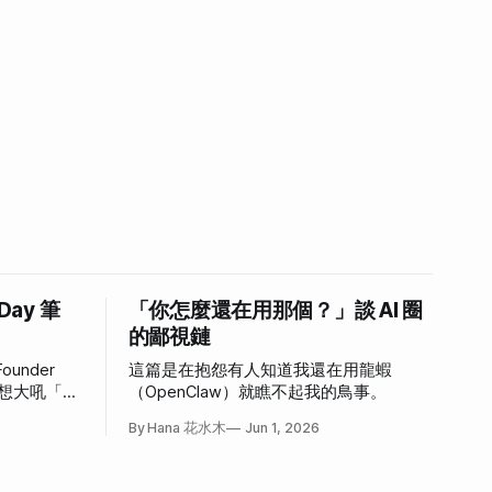
 Day 筆
「你怎麼還在用那個？」談 AI 圈
的鄙視鏈
ounder
這篇是在抱怨有人知道我還在用龍蝦
，好想大吼「我
（OpenClaw）就瞧不起我的鳥事。
心情。
By Hana 花水木
Jun 1, 2026