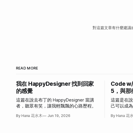
對這篇文章有什麼建議
READ MORE
我在 HappyDesigner 找到回家
Code w
的感覺
5，與那
這篇在說去布丁的 HappyDesigner 當講
這篇是在
者，聽眾有笑，讓我輕飄飄的心路歷程。
己可以成
發作的故
By Hana 花水木
Jun 19, 2026
By Hana 花