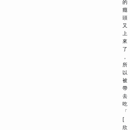
的
癮
頭
又
上
來
了
，
所
以
被
帶
去
吃
「
[
欣