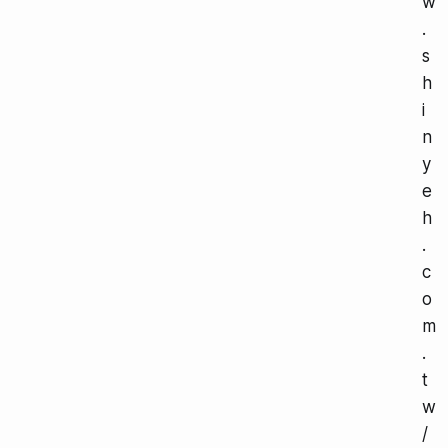
w
.
s
h
i
n
y
e
h
.
c
o
m
.
t
w
/