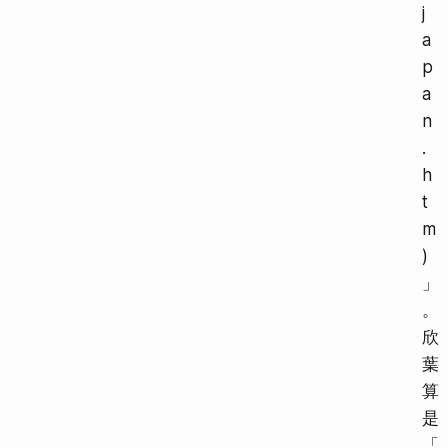
j
a
p
a
n
.
h
t
m
)
」
。
欣
葉
算
是
「