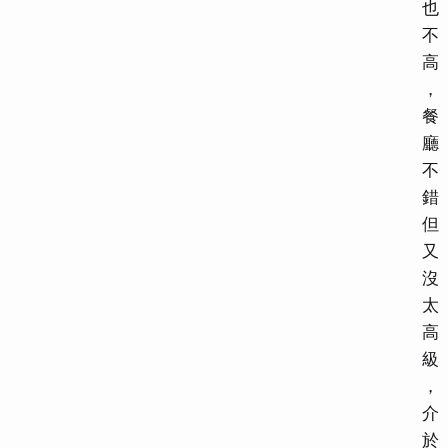
也
不
高
，
餐
廳
不
錯
但
又
沒
太
高
級
，
介
於