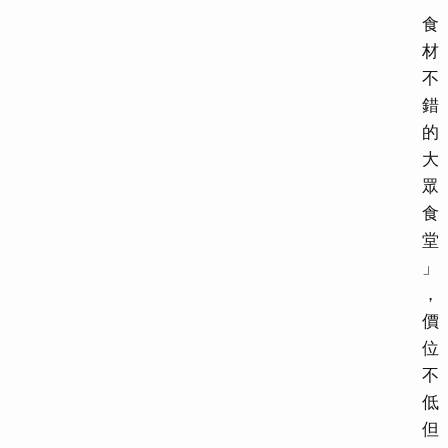
食
材
不
錯
的
大
眾
食
堂
」
，
價
位
不
低
但