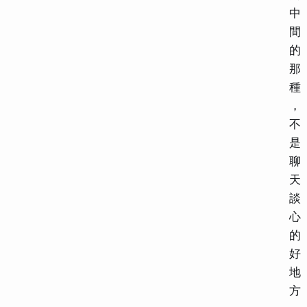
中
間
的
那
種
，
不
是
聊
天
談
心
的
好
地
方