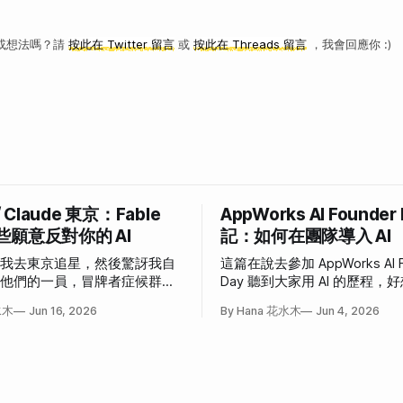
或想法嗎？請
按此在 Twitter 留言
或
按此在 Threads 留言
，我會回應你 :)
/ Claude 東京：Fable
AppWorks AI Founder
些願意反對你的 AI
記：如何在團隊導入 AI
說我去東京追星，然後驚訝我自
這篇在說去參加 AppWorks AI F
為他們的一員，冒牌者症候群大
Day 聽到大家用 AI 的歷程
事。
也這樣」和「我也想這樣」的
水木
Jun 16, 2026
By Hana 花水木
Jun 4, 2026