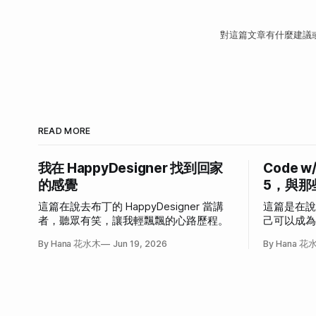
對這篇文章有什麼建議
READ MORE
我在 HappyDesigner 找到回家
Code w
的感覺
5，與那
這篇在說去布丁的 HappyDesigner 當講
這篇是在
者，聽眾有笑，讓我輕飄飄的心路歷程。
己可以成
發作的故
By Hana 花水木
Jun 19, 2026
By Hana 花