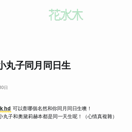
小丸子同月同日生
10日
lk hd
可以查哪個名然和你同月同日生噢！
小丸子和奧黛莉赫本都是同一天生呢！（心情真複雜）