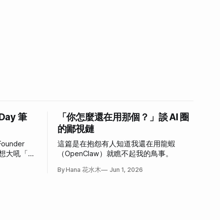
 Day 筆
「你怎麼還在用那個？」談 AI 圈
的鄙視鏈
ounder
這篇是在抱怨有人知道我還在用龍蝦
，好想大吼「我
（OpenClaw）就瞧不起我的鳥事。
心情。
By Hana 花水木
Jun 1, 2026