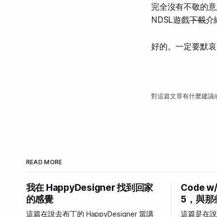
完全沒有不敬的意
NDSL遊戲
下載
介
好的。一定要默哀
對這篇文章有什麼建議
READ MORE
我在 HappyDesigner 找到回家
Code w
的感覺
5，與那
這篇在說去布丁的 HappyDesigner 當講
這篇是在