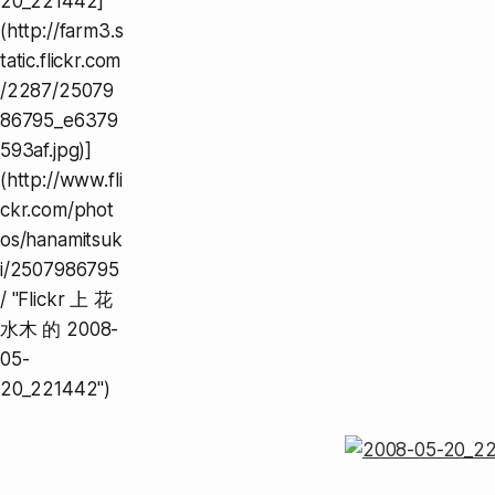
20_221442]
(http://farm3.s
tatic.flickr.com
/2287/25079
86795_e6379
593af.jpg)]
(http://www.fli
ckr.com/phot
os/hanamitsuk
i/2507986795
/ "Flickr 上 花
水木 的 2008-
05-
20_221442")