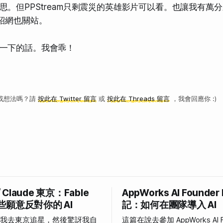
思。但PPStream只剩震災的英雄影片可以看。也讓我有萬
紹網也關站。
一下的話。我會乖！
或想法嗎？請
按此在 Twitter 留言
或
按此在 Threads 留言
，我會回應你 :)
/ Claude 東京：Fable
AppWorks AI Founder
些願意反對你的 AI
記：如何在團隊導入 AI
說我去東京追星，然後驚訝我自
這篇在說去參加 AppWorks AI F