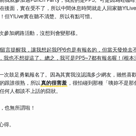
我就參加過Punch Party，我去的是PP5。可是因為蛙
在後面，實在受不了，所以中間休息時間就走人回家聽Y!Liv
但Y!Live實在聽不清楚。所以有點可惜。
一次參加網路活動，沒想到會變那樣。
ngdoll留言提醒我，讓我想起我PP6也是有報名的，但當天發燒
唉，我也不想提這了。總之，我可是PP5~7都有報名喔！(根本
一次鼓足勇氣報名了。因為其實我沒認識多少網友，雖然喜歡玩撲
的跟誰很熟，所以
真的很害羞
，很怕碰到那種「咦妳不是那
任何人都談不上話
的囧狀。
，也無所謂啦！
7心得。