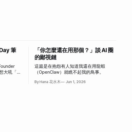
 Day 筆
「你怎麼還在用那個？」談 AI 圈
的鄙視鏈
ounder
這篇是在抱怨有人知道我還在用龍蝦
，好想大吼「我
（OpenClaw）就瞧不起我的鳥事。
心情。
By Hana 花水木
Jun 1, 2026