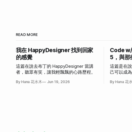
READ MORE
我在 HappyDesigner 找到回家
Code w
的感覺
5，與那
這篇在說去布丁的 HappyDesigner 當講
這篇是在
者，聽眾有笑，讓我輕飄飄的心路歷程。
己可以成
發作的故
By Hana 花水木
Jun 19, 2026
By Hana 花