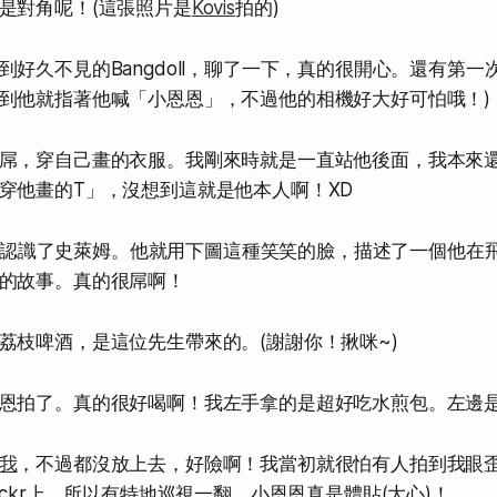
是對角呢！(這張照片是
Kovis
拍的)
到好久不見的Bangdoll，聊了一下，真的很開心。還有第一
到他就指著他喊「小恩恩」，不過他的相機好大好可怕哦！)
屌，穿自己畫的衣服。我剛來時就是一直站他後面，我本來
穿他畫的T」，沒想到這就是他本人啊！XD
doll認識了史萊姆。他就用下圖這種笑笑的臉，描述了一個他
的故事。真的很屌啊！
荔枝啤酒，是這位先生帶來的。(謝謝你！揪咪~)
恩拍了。真的很好喝啊！我左手拿的是超好吃水煎包。左邊是Ban
我
，不過都沒放上去，好險啊！我當初就很怕有人拍到我眼
ickr上，所以有特地巡視一翻，小恩恩真是體貼(大心)！