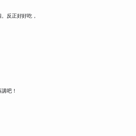
個。反正好好吃，
。
再講吧！