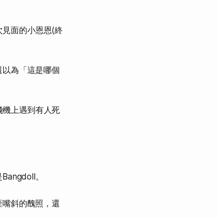
次見面的小恩恩(終
還以為「這是哪個
在飛機上遇到有人死
gdoll。
歪嘴斜的醜照，還