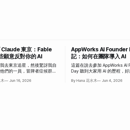
/ Claude 東京：Fable
AppWorks AI Founder
些願意反對你的 AI
記：如何在團隊導入 AI
說我去東京追星，然後驚訝我自
這篇在說去參加 AppWorks AI F
為他們的一員，冒牌者症候群大
Day 聽到大家用 AI 的歷程
事。
也這樣」和「我也想這樣」的
水木
Jun 16, 2026
By Hana 花水木
Jun 4, 2026