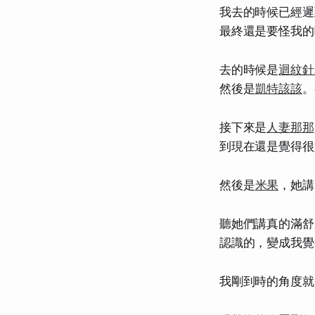
我去的時候已經遲
最終還是要怪我的
去的時候是
迴紋針
然後是
凱特該該
。
接下來是
人妻那那
到現在還是覺得很
然後是
米果
，她講
聽她們講真的滿舒
認識的，變成我覺
我剛到時的角度就