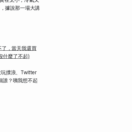
咖啡實在太小，冷氣又
e，據說那一場大講
去不了，當天我還買
沒什麼了不起)
浪、Twitter
個誰？咦我想不起