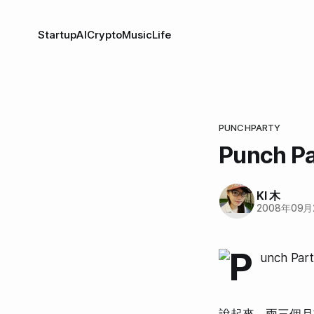
Startup
AI
Crypto
Music
Life
PUNCHPARTY
Punch 
KI 木
2008年09月