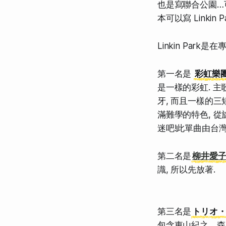
也是寫聯合公園…可能
本可以寫 Linkin
Linkin Park
第一名是
彩虹樂
是一樣的彩虹. 
牙, 而且一樣的三
滿難學的特色, 
迷吧!此單曲由台
第二名是
柳井愛子(
識, 所以先放著.
第三名是
トリオ
包含東山紀之、森