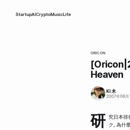
Startup
AI
Crypto
Music
Life
ORICON
[Oricon
Heaven
KI 木
2007年06月
研
究日本排行
ク, 為什麼