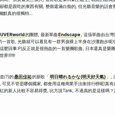
卻都是跟吃的東西有關, 整個還滿白痴的, 但光聽音樂的話會覺
幽默真的很獨特…
UVERworld
的團體, 最新單曲
Endscape
, 這張單曲由台灣
光的一首歌, 光聽就可以看見有一群男孩裸上半身在沙灘跑步呢!
這麼回事:P)反正就是很熱血的一首樂團歌曲, 日本還真是樂團
!!!!!!
(?)的
桑田佳祐
的新歌「
明日晴れるかな(明天好天氣)
」,
, 可見不管是哪個國家, 都會用這種商業手法衝排行榜呢!真有
紅的新人比較不容易得獎, 比方說Tank, 不過真的是這樣嗎