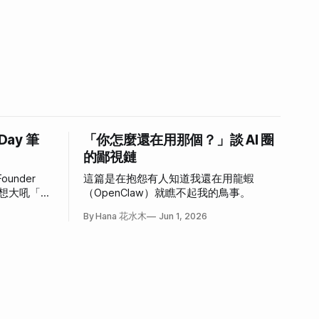
 Day 筆
「你怎麼還在用那個？」談 AI 圈
的鄙視鏈
ounder
這篇是在抱怨有人知道我還在用龍蝦
，好想大吼「我
（OpenClaw）就瞧不起我的鳥事。
心情。
By Hana 花水木
Jun 1, 2026