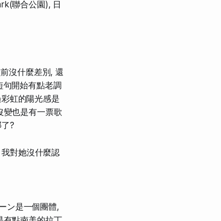
k(聯合公園), 日
跟之前沒什麼差別, 還
短句開始有點老調
不過彩虹的陽光感是
沒變也是有一票歌
哪了?
, 我對她沒什麼認
キーン是一個團體,
是有點南美的拉丁