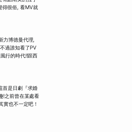
得很俗, 看MV就
新力博德曼代理,
(不過誰知看了PV
風行的時代!!跟西
 這首是日劇『求婚
趣!之前曾在某處看
？其實也不一定吧！