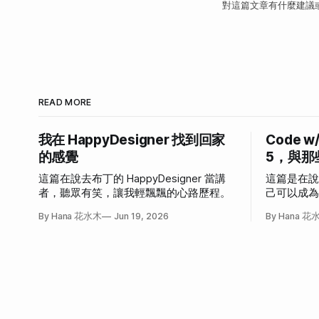
對這篇文章有什麼建議
READ MORE
我在 HappyDesigner 找到回家
Code w
的感覺
5，與那
這篇在說去布丁的 HappyDesigner 當講
這篇是在
者，聽眾有笑，讓我輕飄飄的心路歷程。
己可以成
發作的故
By Hana 花水木
Jun 19, 2026
By Hana 花