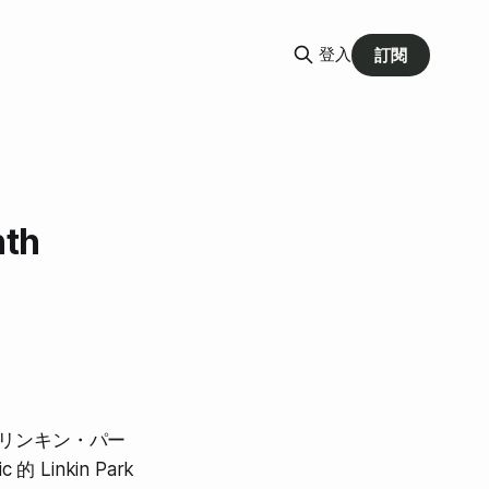
登入
訂閱
nth
寫成リンキン・パー
 Linkin Park