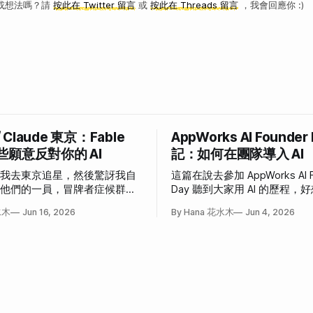
或想法嗎？請
按此在 Twitter 留言
或
按此在 Threads 留言
，我會回應你 :)
/ Claude 東京：Fable
AppWorks AI Founder
些願意反對你的 AI
記：如何在團隊導入 AI
說我去東京追星，然後驚訝我自
這篇在說去參加 AppWorks AI F
為他們的一員，冒牌者症候群大
Day 聽到大家用 AI 的歷程
事。
也這樣」和「我也想這樣」的
水木
Jun 16, 2026
By Hana 花水木
Jun 4, 2026