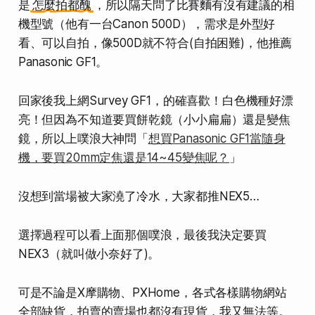
是
怎麼拍都醜
，所以隔天問了比賽麵有沒有建議的相
機型號（他有一台Canon 500D），需求是外型好
看、可以自拍，像500D就不符合(自拍困難)，他推薦
Panasonic GF1。
回家後我上網Survey GF1，的確喜歡！白色機種好漂
亮！但因為不知道要買餅乾鏡（小小扁扁）還是變焦
鏡，所以上噗浪大神問「
想買Panasonic GF1當隨身
機，要買20mm定焦還是14~45變焦呢？
」
沒想到當場被大家澆了冷水，大家都推NEX5…
選擇過程可以看上面那個噗浪，最後我決定要買
NEX3（就叫做小奈好了)。
可是不論是X摩購物、PXHome，各式各樣購物網站
全部缺貨，拍賣的賣場也都沒有現貨，我又無法等。