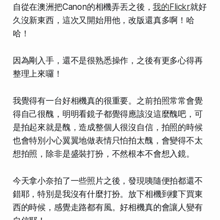
自從在澳洲把Canon的相機弄丟之後，
我的Flickr
就好
久沒新東西，這次又開始用他，改版還真多啊！哈
哈！
因為剛入手，還不是很熟悉操作，之後有更多心得再
整理上來囉！
我覺得有一台好相機真的很重要。之前拍照常常會覺
得自己很醜，明明看鏡子都覺得應該沒這麼醜吧，可
是拍起來就是醜，造成整個人很沒自信，拍照的時候
也會特別小心翼翼地做表情只怕拍太醜，會變得不太
想拍照，除非是盛裝打扮，不然根本不會想入鏡。
今天拿小奈拍了一些照片之後，發現咦隨便拍都還不
錯耶，特別是我沒有什麼打扮。放下相機到樓下買東
西的時候，感覺走路都有風。好相機真的會讓人變有