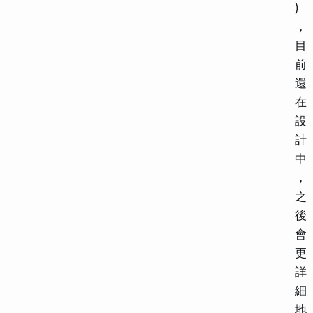
)
，
目
前
還
在
設
計
中
，
之
後
會
更
詳
細
地