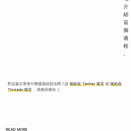
介
紹
這
個
過
程
。
對這篇文章有什麼建議或想法嗎？請
按此在 Twitter 留言
或
按此在
Threads 留言
，我會回應你 :)
READ MORE