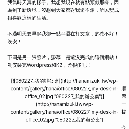
我當時天真的樣子。我想我現在就有點類似那樣，因
為到了新環境，沒想到大家都對我還不錯，所以變成
很喜歡這樣的生活。
不過明天要早起我卻一點半還在打文章，的確不好！
晚安！
下圖是另一張照片，螢幕上是還沒完成的這個網站！
剛安裝完Wordpress和K2，差很多吧！
[![080227_我的辦公桌](http://hanamizuki.tw/wp-
順
content/gallery/hana/office/080227_my-desk-in-
帶
office_02.jpg "080227_我的辦公桌")]
一
(http://hanamizuki.tw/wp-
提
content/gallery/hana/office/080227_my-desk-in-
，
office_02.jpg "080227_我的辦公桌")
今