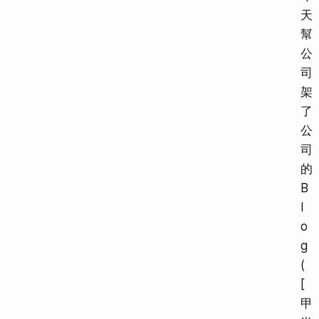
天
幫
公
司
架
了
公
司
的
B
l
o
g
(
[
甲