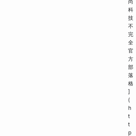
尚
科
技
不
完
全
官
方
部
落
格
]
(
h
t
t
p