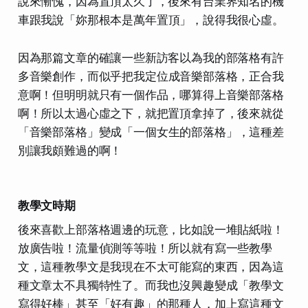
說來慚愧，因為置頂太久了，後來有台
業界知名的機
車
跟我說「妳那根本是萬年置頂」，說得我很心虛。
因為那篇文章的確讓一些新訪客以為我的部落格有許
多音樂創作，而
似乎
把我定位成音樂部落格，正合我
意啊！但明明就只有一個作品，哪算得上音樂部落格
啊！所以太過心虛之下，就把置頂拿掉了，後來就從
「音樂部落格」變成
「一個女生的部落格」
，這種差
別讓我頗難過的啊！
教學文時期
後來喜歡上部落格週邊的玩意，比如說一堆貼紙啦！
放廣告啦！流量偵測等等啦！所以就有寫一些教學
文，這種教學文是我現在不太可能寫的東西，因為這
種文章太不具獨特性了。而我也沒興趣變成「教學文
寫得好棒」甚至「好有趣」的那種人，加上寫這種文