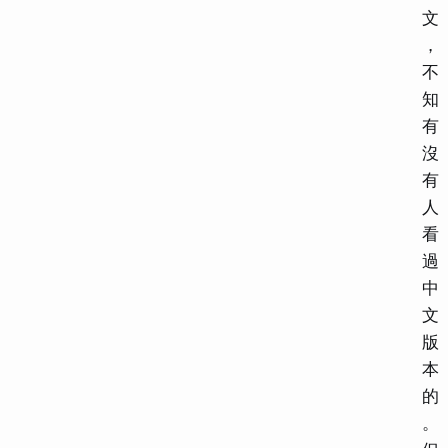
文
，
不
知
有
沒
有
人
看
過
中
文
版
本
的
。