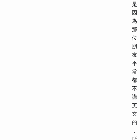
是
因
為
那
位
朋
友
平
常
都
不
講
英
文
的
，
所