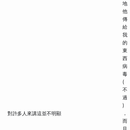
地
他
傳
給
我
的
東
西
病
毒
(
不
過
)
，
對許多人來講這並不明顯
而
且