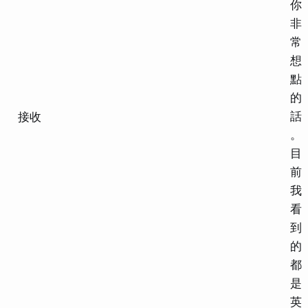
你
非
常
想
點
的
話
接收
。
目
前
我
看
到
的
都
是
英