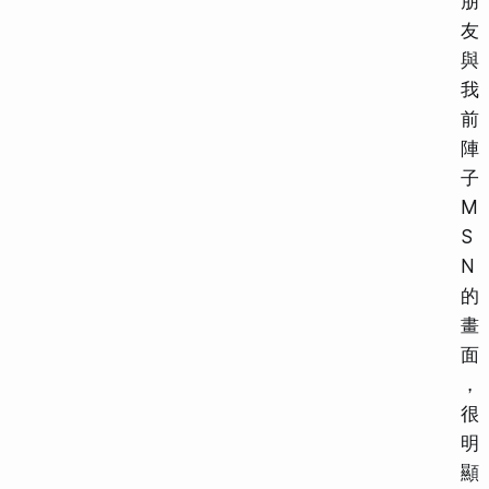
朋
友
與
我
前
陣
子
M
S
N
的
畫
面
，
很
明
顯