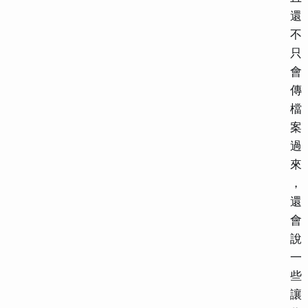
還
不
只
會
傳
檔
案
過
來
，
還
會
說
一
些
讓