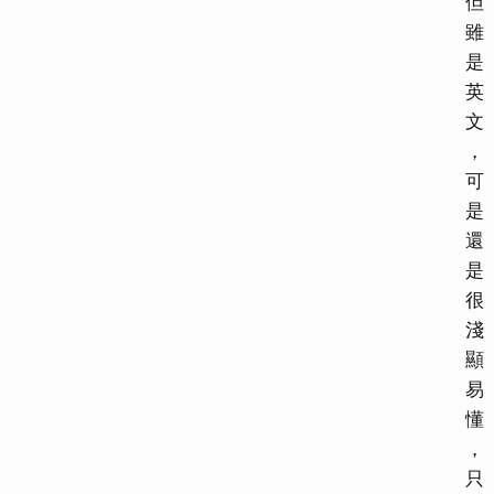
但
雖
是
英
文
，
可
是
還
是
很
淺
顯
易
懂
，
只