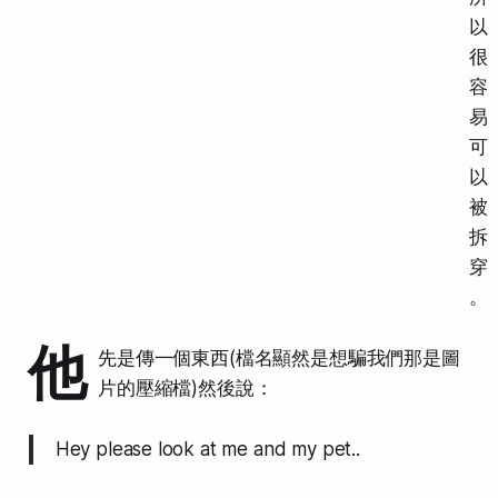
以
很
容
易
可
以
被
拆
穿
。
他
先是傳一個東西(檔名顯然是想騙我們那是圖
片的壓縮檔)然後說：
Hey please look at me and my pet..