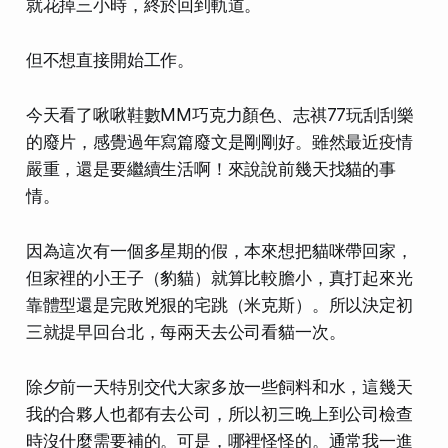
就花掉三小時，終於回到軌道。
但不想直接開始工作。
今天看了啾啾鞋數MM巧克力顏色、志祺77玩刮刮樂
的廢片，感覺過年寫篇廢文是剛剛好。雖然最近疫情
嚴重，還是要繼續生活啊！來說說前幾天找貓的事
情。
因為這次有一個多星期的假，本來想把貓咪帶回家，
但家裡的小王子（豹貓）就算比較膽小，真打起來光
靠體型還是完敗兇狠的宅跳（米克斯）。所以決定初
三就提早回台北，每兩天去公司看貓一次。
除夕前一天特別交代大家多放一些飼料和水，這幾天
我的合夥人也都有去公司，所以初三晚上到公司檢查
時沒什麼需要補的。可是，哪裡怪怪的。通常我一進