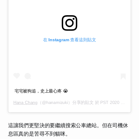
在 Instagram 查看這則貼文
宅宅被狗追，史上最心疼 😭
Hana Chang
（@hanamizuki）分享的貼文 於
PST 2020 年 1月 月 30 日 上午 10:21
這讓我們更堅決的要繼續搜索公車總站。但在司機休
息區真的是苦尋不到貓咪。