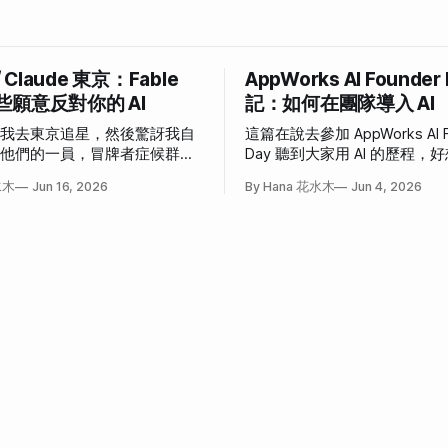
/ Claude 東京：Fable
AppWorks AI Founder
些願意反對你的 AI
記：如何在團隊導入 AI
說我去東京追星，然後驚訝我自
這篇在說去參加 AppWorks AI F
為他們的一員，冒牌者症候群大
Day 聽到大家用 AI 的歷程
事。
也這樣」和「我也想這樣」的
水木
Jun 16, 2026
By Hana 花水木
Jun 4, 2026