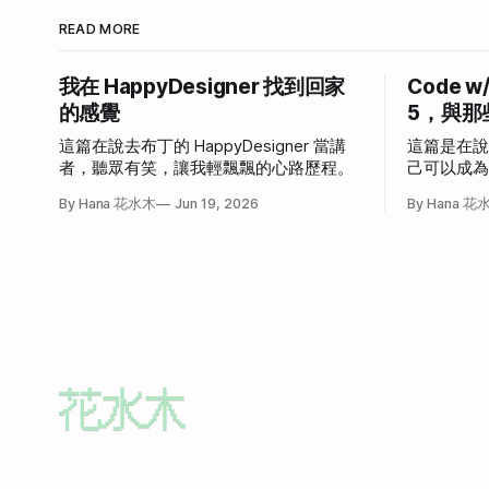
READ MORE
我在 HappyDesigner 找到回家
Code w
的感覺
5，與那
這篇在說去布丁的 HappyDesigner 當講
這篇是在
者，聽眾有笑，讓我輕飄飄的心路歷程。
己可以成
發作的故
By Hana 花水木
Jun 19, 2026
By Hana 花