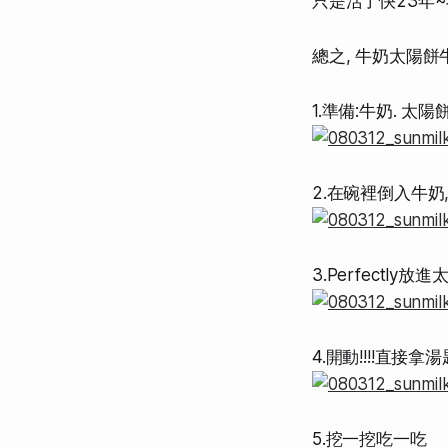
只是活了快23年
總之, 牛奶太陽
1.準備:牛奶. 太陽
2.在碗裡倒入牛奶,
3.Perfectly放
4.開動!!!!直接
5.挖一挖吃一吃