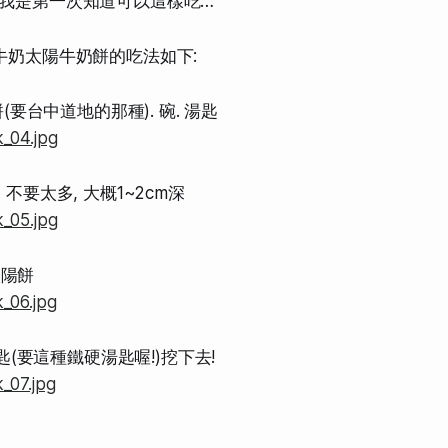
~我是第一次知道可以這樣吃…
餅牛奶太陽牛奶餅的吃法如下:
餅(要台中道地的那種). 碗. 湯匙
 不要太多, 大概1~2cm深
進太陽餅
拿湯匙(要這種鐵硬湯匙喔!)挖下去!