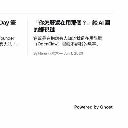
 Day 筆
「你怎麼還在用那個？」談 AI 圈
的鄙視鏈
ounder
這篇是在抱怨有人知道我還在用龍蝦
，好想大吼「我
（OpenClaw）就瞧不起我的鳥事。
心情。
By Hana 花水木
Jun 1, 2026
Powered by
Ghost