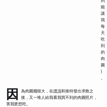
到
能
讓
我
每
天
吃
到
的
肉
圓
)
。
因
為肉圓癮很大，在
撲浪
和推特發出求救之
後，又一堆人給我看我買不到的肉圓照片，
害我更想吃。