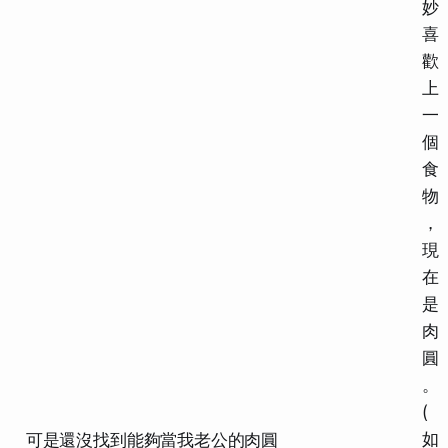
妙
喜
歡
上
一
個
食
物
，
現
在
是
肉
圓
。
(
如
可是還沒找到能夠當我老公的肉圓