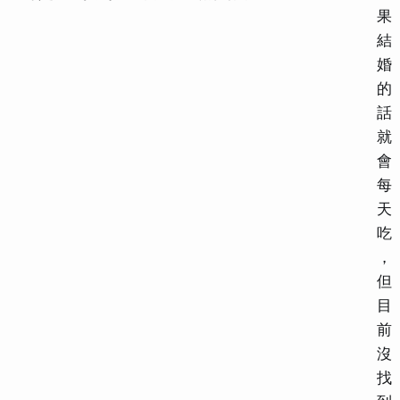
果
結
婚
的
話
就
會
每
天
吃
，
但
目
前
沒
找