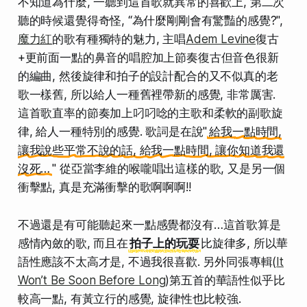
不知道為什麼, 一聽到這首歌就異常的喜歡上, 第二次
聽的時候還覺得奇怪, “為什麼剛剛會有驚豔的感覺?",
魔力紅
的歌有種獨特的魅力, 主唱
Adem Levine
復古
+更前面一點的鼻音的唱腔加上節奏復古但音色很新
的編曲, 然後旋律和拍子的設計配合的又不似真的老
歌一樣舊, 所以給人一種舊裡帶新的感覺, 非常厲害.
這首歌直率的節奏加上叼叼唸的主歌和柔軟的副歌旋
律, 給人一種特別的感覺. 歌詞是在說"
給我一點時間,
讓我說些平常不說的話, 給我一點時間, 讓你知道我還
沒死…
" 從亞當李維的喉嚨唱出這樣的歌, 又是另一個
衝擊點, 真是充滿衝擊的歌啊啊啊!!
不過還是有可能聽起來一點感覺都沒有…這首歌算是
感情內斂的歌, 而且在
拍子上的玩耍
比旋律多, 所以華
語性應該不太高才是, 不過我很喜歡. 另外同張專輯(
It
Won’t Be Soon Before Long
)第五首的華語性似乎比
較高一點, 有黃立行的感覺, 旋律性也比較強.