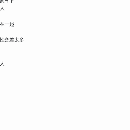
愛占卜
人
在一起
性會差太多
人