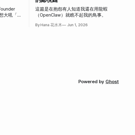
ounder
這篇是在抱怨有人知道我還在用龍蝦
，好想大吼「我
（OpenClaw）就瞧不起我的鳥事。
心情。
By Hana 花水木
Jun 1, 2026
Powered by
Ghost