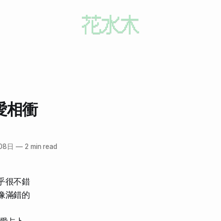
做愛相衝
08日
—
2 min read
乎很不錯
像滿錯的