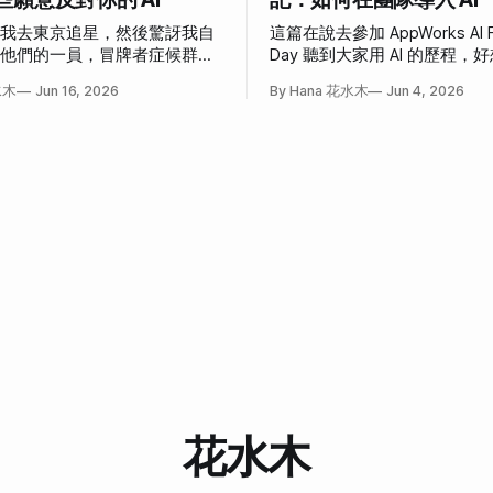
說我去東京追星，然後驚訝我自
這篇在說去參加 AppWorks AI F
為他們的一員，冒牌者症候群大
Day 聽到大家用 AI 的歷程
事。
也這樣」和「我也想這樣」的
水木
Jun 16, 2026
By Hana 花水木
Jun 4, 2026
花水木