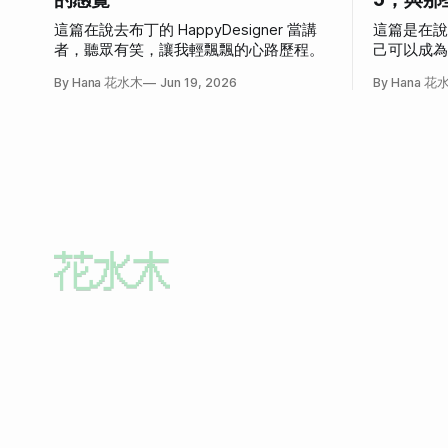
這篇在說去布丁的 HappyDesigner 當講
這篇是在
者，聽眾有笑，讓我輕飄飄的心路歷程。
己可以成
發作的故
By Hana 花水木
Jun 19, 2026
By Hana 花