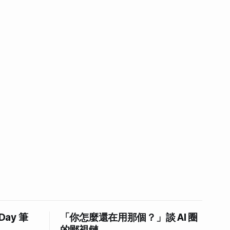
 Day 筆
「你怎麼還在用那個？」談 AI 圈
的鄙視鏈