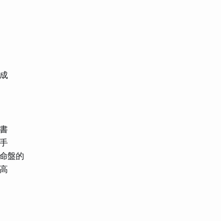
成
書
手
命盤的
高