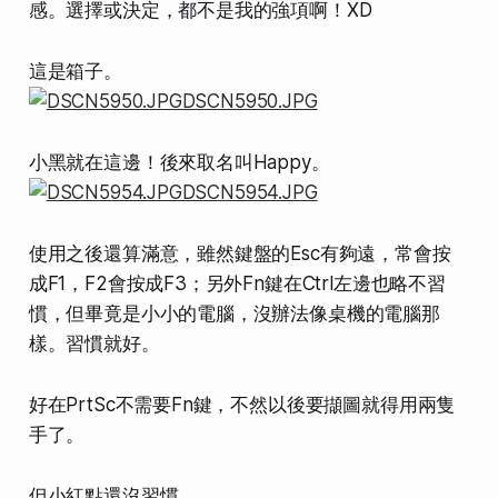
感。選擇或決定，都不是我的強項啊！XD
這是箱子。
小黑就在這邊！後來取名叫Happy。
使用之後還算滿意，雖然鍵盤的Esc有夠遠，常會按
成F1，F2會按成F3；另外Fn鍵在Ctrl左邊也略不習
慣，但畢竟是小小的電腦，沒辦法像桌機的電腦那
樣。習慣就好。
好在PrtSc不需要Fn鍵，不然以後要擷圖就得用兩隻
手了。
但小紅點還沒習慣。