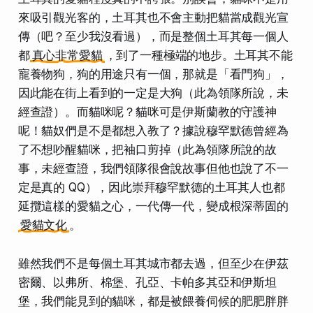
來吸引觀光客的，土耳其也不會主動把貓當成觀光宣
傳（吧？至少我沒看過），而是整個土耳其每一個人
都
真心非常愛貓
，到了一種極端的地步。土耳其不能
寵養物狗，狗的用途只有一個，那就是「看門狗」，
因此能在街上看到的一定是大狗（此為領隊所說，未
經查證）。而貓咪呢？貓咪可是伊斯蘭教的守護神
呢！貓奴們是不是都想入教了？據說穆罕默德曾經為
了不想吵醒貓咪，把袖口剪掉（此為領隊所說的故
事，未經查證，我們領隊很會說故事但他也說了不一
定是真的 QQ），因此崇拜穆罕默德的土耳其人也都
延攬這樣的愛貓之心，一代傳一代，變成根深蒂固的
愛貓文化
。
雖然我們不是每個土耳其城市都去過，但至少在伊茲
密爾、以弗所、棉堡、孔亞、卡帕多其亞和伊斯坦
堡，我們能見到的貓咪，都是被餵養伺候的肥肥胖胖