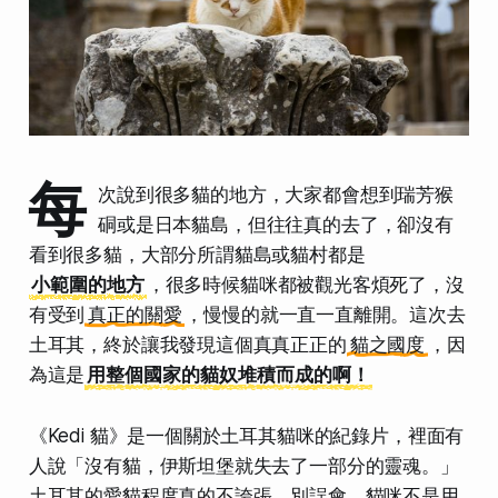
每
次說到很多貓的地方，大家都會想到瑞芳猴
硐或是日本貓島，但往往真的去了，卻沒有
看到很多貓，大部分所謂貓島或貓村都是
小範圍的地方
，很多時候貓咪都被觀光客煩死了，沒
有受到
真正的關愛
，慢慢的就一直一直離開。這次去
土耳其，終於讓我發現這個真真正正的
貓之國度
，因
為這是
用整個國家的貓奴堆積而成的啊！
《Kedi 貓》是一個關於土耳其貓咪的紀錄片，裡面有
人說「沒有貓，伊斯坦堡就失去了一部分的靈魂。」
土耳其的愛貓程度真的不誇張。別誤會，貓咪不是用