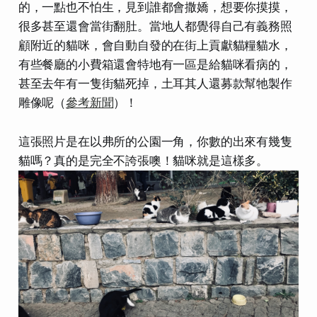
的，一點也不怕生，見到誰都會撒嬌，想要你摸摸，
很多甚至還會當街翻肚。當地人都覺得自己有義務照
顧附近的貓咪，會自動自發的在街上貢獻貓糧貓水，
有些餐廳的小費箱還會特地有一區是給貓咪看病的，
甚至去年有一隻街貓死掉，土耳其人還募款幫牠製作
雕像呢（
參考新聞
）！
這張照片是在以弗所的公園一角，你數的出來有幾隻
貓嗎？真的是完全不誇張噢！貓咪就是這樣多。