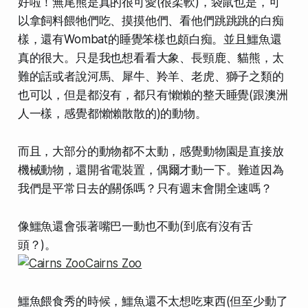
好啦！無尾熊是真的很可愛(很柔軟)，袋鼠也是，可
以拿飼料餵牠們吃、摸摸他們、看他們跳跳跳的白痴
樣，還有Wombat的睡覺笨樣也頗白痴。並且鱷魚還
真的很大。只是我也想看看大象、長頸鹿、貓熊，
太
難的話或者說河馬、犀牛、羚羊、老虎、獅子之類的
也可以
，但是都沒有，都
只有懶懶的整天睡覺(跟澳洲
人一樣，感覺都懶懶散散的)的動物
。
而且，大部分的動物都不太動，感覺動物園是
直接放
機械動物
，
還開省電裝置，偶爾才動一下
。難道因為
我們是平常日去的關係嗎？只有週末會開全速嗎？
像鱷魚還會張著嘴巴一動也不動(到底有沒有舌
頭？)。
鱷魚餵食秀的時候，鱷魚還不太想吃東西(但至少動了