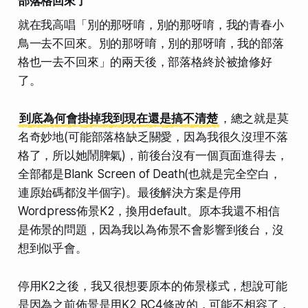
部落格回來了
就在我高唱
「別的那呀唷，別的那呀唷，我的青春小
鳥一去不回來。別的那呀唷，別的那呀唷，我的部落
格也一去不回來」
的兩天後，部落格終於被搶修好
了。
到底為何會掛掉我到現在還是搞不清楚
，總之就是莫
名奇妙地(可能部落格缺乏關愛，因為我很久沒理不落
格了，所以她鬧脾氣)，前後台沒有一個頁面進得去，
全部都是
Blank Screen of Death
(也就是完全空白，
連原始碼都沒半個字)。最後解決方案是停用
Wordpress佈景K2，換用default。原本我還不相信
是佈景的問題，因為
我以為佈景不會影響到後台
，沒
想到似乎會。
停用K2之後，我又很想要原本的佈景樣式，想說可能
是因為之前佈景是用K2 RC4修改的，可能不相容了，