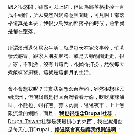
總之很悠閒，雖然可以上網，但因為部落格掛掉一直
找不到解，
所以突然對網路意興闌珊
，可見啊！部落
格還真是重要，我很少鳥我的部落格的時候，
通常就
是都在墮落
。
所謂澳洲退休居家生活，就是每天在家沒事幹，
忙著
發燒感冒、跟家人朋友聚餐、或是去動物園走走
。很
居家
，不刺激，沒有出遠門，很懶得打扮，然後每天
煮飯練習廚藝。這就是這個月的生活。
會不會想我呢？其實我頗想念台灣的，雖然很想移民
到澳洲，但偶爾還是得回台灣
看看牙齒
，
吃吃麻辣滷
味、小籠包、蚵仔煎、蒜味肉羹
，
逛逛夜市
，
上上無
限流量的網路
，而且，
我也很想念Drupal社群
，
Drupal Taiwan
社群是我最掛心的東西，我在澳洲也
是每天使用Drupal，
錯過聚會真是讓我很難過啊
！